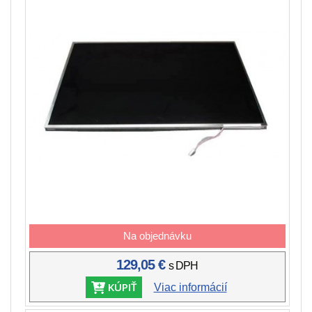
Na objednávku
129,05 €
s DPH
KÚPIŤ
Viac informácií