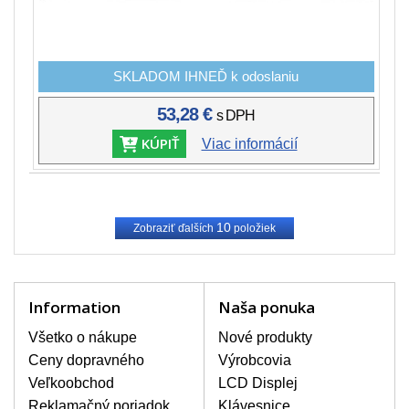
SKLADOM IHNEĎ k odoslaniu
53,28 €
s DPH
KÚPIŤ
Viac informácií
10
Zobraziť ďalších
položiek
Information
Naša ponuka
Všetko o nákupe
Nové produkty
Ceny dopravného
Výrobcovia
Veľkoobchod
LCD Displej
Reklamačný poriadok
Klávesnice