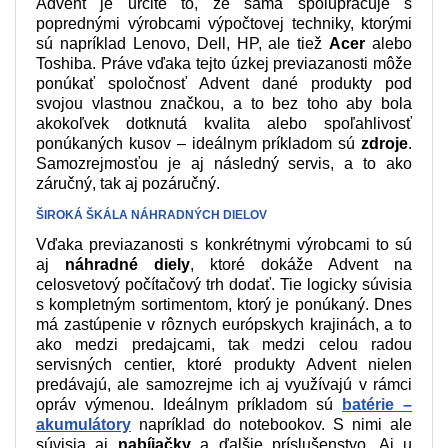
Advent je určite to, že sama spolupracuje s
poprednými výrobcami výpočtovej techniky, ktorými
sú napríklad Lenovo, Dell, HP, ale tiež
Acer
alebo
Toshiba. Práve vďaka tejto úzkej previazanosti môže
ponúkať spoločnosť Advent dané produkty pod
svojou vlastnou značkou, a to bez toho aby bola
akokoľvek dotknutá kvalita alebo spoľahlivosť
ponúkaných kusov – ideálnym príkladom sú
zdroje
.
Samozrejmosťou je aj následný servis, a to ako
záručný, tak aj pozáručný.
ŠIROKÁ ŠKÁLA NÁHRADNÝCH DIELOV
Vďaka previazanosti s konkrétnymi výrobcami to sú
aj
náhradné diely
, ktoré dokáže Advent na
celosvetový počítačový trh dodať. Tie logicky súvisia
s kompletným sortimentom, ktorý je ponúkaný. Dnes
má zastúpenie v rôznych európskych krajinách, a to
ako medzi predajcami, tak medzi celou radou
servisných centier, ktoré produkty Advent nielen
predávajú, ale samozrejme ich aj využívajú v rámci
opráv výmenou. Ideálnym príkladom sú
batérie –
akumulátory
napríklad do notebookov. S nimi ale
súvisia aj
nabíjačky
a ďalšie príslušenstvo. Aj u