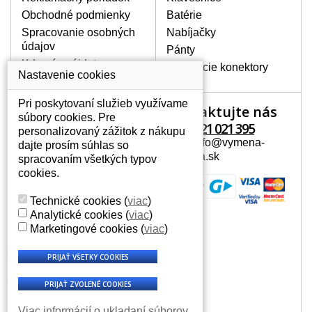
Obchodné podmienky
Batérie
Spracovanie osobných
Nabíjačky
údajov
Pánty
Kde nás nájdete
Napájacie konektory
Nastavenie cookies
Pri poskytovaní služieb využívame
Kontaktujte nás
Váš účet
súbory cookies. Pre
+421 221 021 395
personalizovaný zážitok z nákupu
Váš účet
Mail: info@vymena-
dajte prosím súhlas so
Osobné informácie
displeja.sk
spracovaním všetkých typov
Adresy
cookies.
História objednávok
Technické cookies
(
viac
)
Analytické cookies
(
viac
)
Marketingové cookies
(
viac
)
Viac informácií o ukladaní súborov