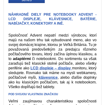
NÁHRADNÉ DIELY PRE NOTEBOOKY ADVENT -
LCD DISPLEJE, KLÁVESNICE, BATÉRIE,
NABÍJAČKY, KONEKTORY A INÉ.
Spoločnosť Advent nepatrí medzi výrobcov, ktorí
majú na našom trhu tak vybudované meno, ako vo
svojej domácej krajine, ktorou je Veľká Británia. Tu je
považovaná predovšetkým za predajcu rôzneho
počítačového tovaru, ktorý začína úplnou klasikou, a
to
adaptérmi
či notebookmi. Do sortimentu sa však
zaraďujú tiež klasické stolné počítače, alebo všetky
periférie ako
LCD displeje – display
monitoru, ktorý
sledujete. Rovnako tak máme na mysli webkamery,
počítačové myši,
klávesnice
, alebo ďalšie doplnky
ako ku klasickým počítačom, tak aj k notebookom.
Všetko dopĺňajú tiež tablety.
POD SVOJOU VLASTNOU ZNAČKOU
Veľmi zaujímavou charakteristikou spoločnosti