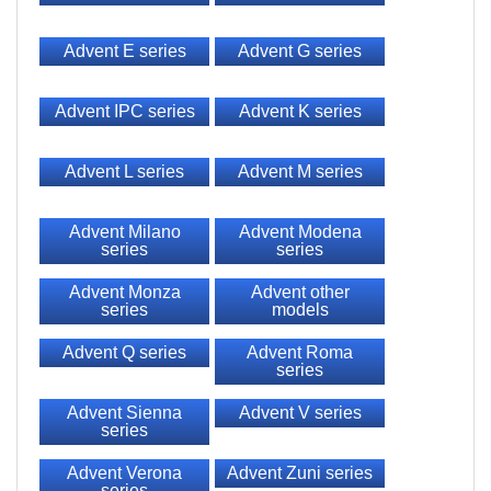
Advent E series
Advent G series
Advent IPC series
Advent K series
Advent L series
Advent M series
Advent Milano
Advent Modena
series
series
Advent Monza
Advent other
series
models
Advent Q series
Advent Roma
series
Advent Sienna
Advent V series
series
Advent Verona
Advent Zuni series
series