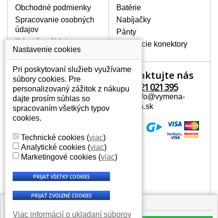
Obchodné podmienky
Batérie
Spracovanie osobných
Nabíjačky
údajov
Pánty
Kde nás nájdete
Napájacie konektory
Nastavenie cookies
Pri poskytovaní služieb využívame
Kontaktujte nás
Váš účet
súbory cookies. Pre
+421 221 021 395
personalizovaný zážitok z nákupu
Váš účet
Mail: info@vymena-
dajte prosím súhlas so
Osobné informácie
displeja.sk
spracovaním všetkých typov
Adresy
cookies.
História objednávok
Technické cookies
(
viac
)
Analytické cookies
(
viac
)
Marketingové cookies
(
viac
)
🟩 Skladom > 4 ks
Viac informácií o ukladaní súborov