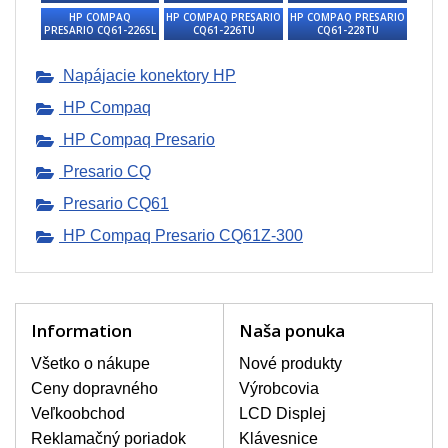
HP COMPAQ
HP COMPAQ PRESARIO
HP COMPAQ PRESARIO
Presario CQ61Z-300
PRESARIO CQ61-226SL
CQ61-226TU
CQ61-228TU
Napájacie konektory HP
HP Compaq
HP Compaq Presario
Presario CQ
Presario CQ61
HP Compaq Presario CQ61Z-300
Information
Naša ponuka
Všetko o nákupe
Nové produkty
Ceny dopravného
Výrobcovia
Veľkoobchod
LCD Displej
Reklamačný poriadok
Klávesnice