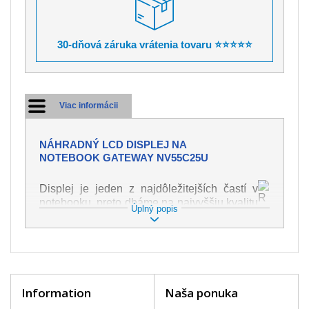
30-dňová záruka vrátenia tovaru ⭐⭐⭐⭐⭐
Viac informácii
NÁHRADNÝ LCD DISPLEJ NA
NOTEBOOK GATEWAY NV55C25U
Displej je jeden z najdôležitejších častí v
notebooku, preto dbáme na najvyššiu kvalitu
Úplný popis
tohto náhradného dielu. Slúži k
zobrazovaniu textu či obrazu v rôznej
podobe. Poškodenie je veľmi ľahké, preto je
dôležité s notebookom zaobchádzať s
najväčšou opatrnosťou. Medzi najčastejšie
poškodenie je možné zaradiť mechanické
Information
Naša ponuka
poškodenie napr. prasklinu alebo