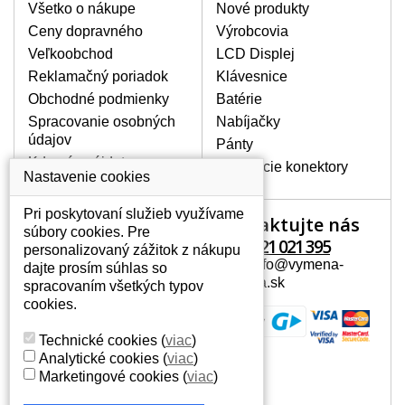
poškrábanie. Ďalej zvislé pruhy, nesvietiaci
Všetko o nákupe
Nové produkty
displej, preblikávanie alebo nerovnomerný
Ceny dopravného
Výrobcovia
jas.
Veľkoobchod
LCD Displej
Reklamačný poriadok
Klávesnice
LCD DISPLEJE NAJVYŠŠEJ
Obchodné podmienky
Batérie
KVALITY !
Spracovanie osobných
Nabíjačky
Skladom držíme len originálne displeje, ktoré
údajov
spĺňajú vysokú kvalitu triedy A+ bez chybných
Pánty
pixelov a to po celú dobu záruky.
Kde nás nájdete
Napájacie konektory
Nastavenie cookies
AKO ZISTÍTE AKÝ POTREBUJETE
DISPLEJ PRE SVOJ NOTEBOOK?
Pri poskytovaní služieb využívame
Kontaktujte nás
Váš účet
Displej je možné dohľadať podľa modelu
súbory cookies. Pre
notebooku, ktorý je uvedený na spodnej
+421 221 021 395
personalizovaný zážitok z nákupu
Váš účet
strane notebooku na štítku alebo pod
Mail: info@vymena-
dajte prosím súhlas so
Osobné informácie
batériou. Býva tiež znázornený na
displeja.sk
spracovaním všetkých typov
rámčeku alebo pri klávesnici. V prípade,
Adresy
cookies.
že máte displej demontovaný, dohľadáte
História objednávok
to vďaka modelovému označeniu z
Technické cookies
(
viac
)
displeja, ktoré sa nachádza na štítku pri
Analytické cookies
(
viac
)
EAN kóde.
Marketingové cookies
(
viac
)