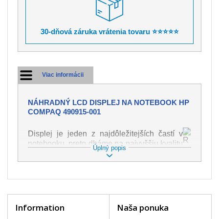
30-dňová záruka vrátenia tovaru ⭐⭐⭐⭐⭐
Viac informácii
NÁHRADNÝ LCD DISPLEJ NA NOTEBOOK HP
COMPAQ 490915-001
Displej je jeden z najdôležitejších častí v
notebooku, preto dbáme na najvyššiu kvalitu
Úplný popis
tohto náhradného dielu. Slúži k
zobrazovaniu textu či obrazu v rôznej
podobe. Poškodenie je veľmi ľahké, preto je
dôležité s notebookom zaobchádzať s
najväčšou opatrnosťou. Medzi najčastejšie
poškodenie je možné zaradiť mechanické
Information
Naša ponuka
poškodenie napr. prasklinu alebo