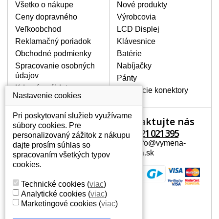
poškrábanie. Ďalej zvislé pruhy, nesvietiaci
Všetko o nákupe
Nové produkty
displej, preblikávanie alebo nerovnomerný
Ceny dopravného
Výrobcovia
jas.
Veľkoobchod
LCD Displej
Reklamačný poriadok
Klávesnice
LCD DISPLEJE NAJVYŠŠEJ
Obchodné podmienky
Batérie
KVALITY !
Spracovanie osobných
Nabíjačky
Skladom držíme len originálne displeje, ktoré
údajov
spĺňajú vysokú kvalitu triedy A+ bez chybných
Pánty
pixelov a to po celú dobu záruky.
Kde nás nájdete
Napájacie konektory
Nastavenie cookies
AKO ZISTÍTE AKÝ POTREBUJETE
DISPLEJ PRE SVOJ NOTEBOOK?
Pri poskytovaní služieb využívame
Kontaktujte nás
Váš účet
Displej je možné dohľadať podľa modelu
súbory cookies. Pre
notebooku, ktorý je uvedený na spodnej
+421 221 021 395
personalizovaný zážitok z nákupu
Váš účet
strane notebooku na štítku alebo pod
Mail: info@vymena-
dajte prosím súhlas so
Osobné informácie
batériou. Býva tiež znázornený na
displeja.sk
spracovaním všetkých typov
rámčeku alebo pri klávesnici. V prípade,
Adresy
cookies.
že máte displej demontovaný, dohľadáte
História objednávok
to vďaka modelovému označeniu z
Technické cookies
(
viac
)
displeja, ktoré sa nachádza na štítku pri
Analytické cookies
(
viac
)
EAN kóde.
Marketingové cookies
(
viac
)