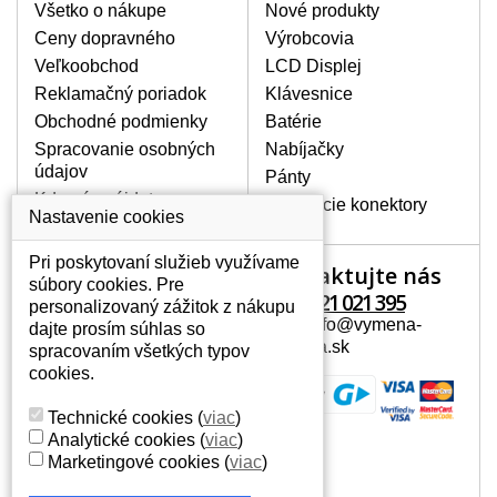
poškrábanie. Ďalej zvislé pruhy, nesvietiaci
Všetko o nákupe
Nové produkty
displej, preblikávanie alebo nerovnomerný
Ceny dopravného
Výrobcovia
jas.
Veľkoobchod
LCD Displej
Reklamačný poriadok
Klávesnice
LCD DISPLEJE NAJVYŠŠEJ
Obchodné podmienky
Batérie
KVALITY !
Spracovanie osobných
Nabíjačky
Skladom držíme len originálne displeje, ktoré
údajov
spĺňajú vysokú kvalitu triedy A+ bez chybných
Pánty
pixelov a to po celú dobu záruky.
Kde nás nájdete
Napájacie konektory
Nastavenie cookies
AKO ZISTÍTE AKÝ POTREBUJETE
DISPLEJ PRE SVOJ NOTEBOOK?
Pri poskytovaní služieb využívame
Kontaktujte nás
Váš účet
Displej je možné dohľadať podľa modelu
súbory cookies. Pre
notebooku, ktorý je uvedený na spodnej
+421 221 021 395
personalizovaný zážitok z nákupu
Váš účet
strane notebooku na štítku alebo pod
Mail: info@vymena-
dajte prosím súhlas so
Osobné informácie
batériou. Býva tiež znázornený na
displeja.sk
spracovaním všetkých typov
rámčeku alebo pri klávesnici. V prípade,
Adresy
cookies.
že máte displej demontovaný, dohľadáte
História objednávok
to vďaka modelovému označeniu z
Technické cookies
(
viac
)
displeja, ktoré sa nachádza na štítku pri
Analytické cookies
(
viac
)
EAN kóde.
Marketingové cookies
(
viac
)