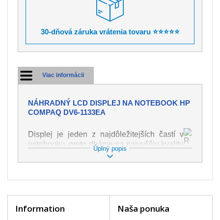
30-dňová záruka vrátenia tovaru ⭐⭐⭐⭐⭐
Viac informácii
NÁHRADNÝ LCD DISPLEJ NA NOTEBOOK HP
COMPAQ DV6-1133EA
Displej je jeden z najdôležitejších častí v
notebooku, preto dbáme na najvyššiu kvalitu
Úplný popis
tohto náhradného dielu. Slúži k
zobrazovaniu textu či obrazu v rôznej
podobe. Poškodenie je veľmi ľahké, preto je
dôležité s notebookom zaobchádzať s
najväčšou opatrnosťou. Medzi najčastejšie
poškodenie je možné zaradiť mechanické
Information
Naša ponuka
poškodenie napr. prasklinu alebo