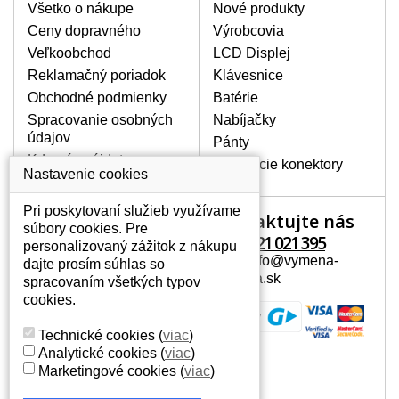
poškrábanie. Ďalej zvislé pruhy, nesvietiaci
Všetko o nákupe
Nové produkty
displej, preblikávanie alebo nerovnomerný
Ceny dopravného
Výrobcovia
jas.
Veľkoobchod
LCD Displej
Reklamačný poriadok
Klávesnice
LCD DISPLEJE NAJVYŠŠEJ
Obchodné podmienky
Batérie
KVALITY !
Spracovanie osobných
Nabíjačky
Skladom držíme len originálne displeje, ktoré
údajov
spĺňajú vysokú kvalitu triedy A+ bez chybných
Pánty
pixelov a to po celú dobu záruky.
Kde nás nájdete
Napájacie konektory
Nastavenie cookies
AKO ZISTÍTE AKÝ POTREBUJETE
DISPLEJ PRE SVOJ NOTEBOOK?
Pri poskytovaní služieb využívame
Kontaktujte nás
Váš účet
Displej je možné dohľadať podľa modelu
súbory cookies. Pre
notebooku, ktorý je uvedený na spodnej
+421 221 021 395
personalizovaný zážitok z nákupu
Váš účet
strane notebooku na štítku alebo pod
Mail: info@vymena-
dajte prosím súhlas so
Osobné informácie
batériou. Býva tiež znázornený na
displeja.sk
spracovaním všetkých typov
rámčeku alebo pri klávesnici. V prípade,
Adresy
cookies.
že máte displej demontovaný, dohľadáte
História objednávok
to vďaka modelovému označeniu z
Technické cookies
(
viac
)
displeja, ktoré sa nachádza na štítku pri
Analytické cookies
(
viac
)
EAN kóde.
Marketingové cookies
(
viac
)