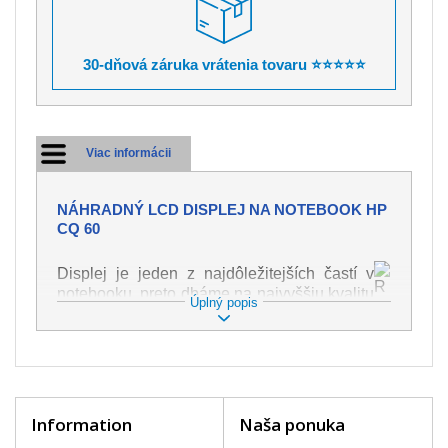
30-dňová záruka vrátenia tovaru ⭐⭐⭐⭐⭐
Viac informácii
NÁHRADNÝ LCD DISPLEJ NA NOTEBOOK HP
CQ 60
Displej je jeden z najdôležitejších častí v
notebooku, preto dbáme na najvyššiu kvalitu
Úplný popis
tohto náhradného dielu. Slúži k
zobrazovaniu textu či obrazu v rôznej
podobe. Poškodenie je veľmi ľahké, preto je
dôležité s notebookom zaobchádzať s
najväčšou opatrnosťou. Medzi najčastejšie
poškodenie je možné zaradiť mechanické
Information
Naša ponuka
poškodenie napr. prasklinu alebo