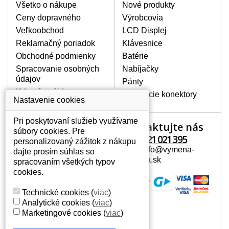
poškrábanie. Ďalej zvislé pruhy, nesvietiaci
Všetko o nákupe
Nové produkty
displej, preblikávanie alebo nerovnomerný
Ceny dopravného
Výrobcovia
jas.
Veľkoobchod
LCD Displej
Reklamačný poriadok
Klávesnice
LCD DISPLEJE NAJVYŠŠEJ
Obchodné podmienky
Batérie
KVALITY !
Spracovanie osobných
Nabíjačky
Skladom držíme len originálne displeje, ktoré
údajov
spĺňajú vysokú kvalitu triedy A+ bez chybných
Pánty
pixelov a to po celú dobu záruky.
Kde nás nájdete
Napájacie konektory
Nastavenie cookies
AKO ZISTÍTE AKÝ POTREBUJETE
DISPLEJ PRE SVOJ NOTEBOOK?
Pri poskytovaní služieb využívame
Kontaktujte nás
Váš účet
Displej je možné dohľadať podľa modelu
súbory cookies. Pre
notebooku, ktorý je uvedený na spodnej
+421 221 021 395
personalizovaný zážitok z nákupu
Váš účet
strane notebooku na štítku alebo pod
Mail: info@vymena-
dajte prosím súhlas so
Osobné informácie
batériou. Býva tiež znázornený na
displeja.sk
spracovaním všetkých typov
rámčeku alebo pri klávesnici. V prípade,
Adresy
cookies.
že máte displej demontovaný, dohľadáte
História objednávok
to vďaka modelovému označeniu z
Technické cookies
(
viac
)
displeja, ktoré sa nachádza na štítku pri
Analytické cookies
(
viac
)
EAN kóde.
Marketingové cookies
(
viac
)