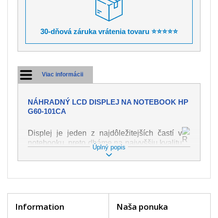
30-dňová záruka vrátenia tovaru ⭐⭐⭐⭐⭐
Viac informácii
NÁHRADNÝ LCD DISPLEJ NA NOTEBOOK HP
G60-101CA
Displej je jeden z najdôležitejších častí v
notebooku, preto dbáme na najvyššiu kvalitu
Úplný popis
tohto náhradného dielu. Slúži k
zobrazovaniu textu či obrazu v rôznej
podobe. Poškodenie je veľmi ľahké, preto je
dôležité s notebookom zaobchádzať s
najväčšou opatrnosťou. Medzi najčastejšie
poškodenie je možné zaradiť mechanické
Information
Naša ponuka
poškodenie napr. prasklinu alebo