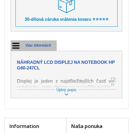
30-dňová záruka vrátenia tovaru ⭐⭐⭐⭐⭐
Viac informácii
NÁHRADNÝ LCD DISPLEJ NA NOTEBOOK HP
G60-247CL
Displej je jeden z najdôležitejších častí v
notebooku, preto dbáme na najvyššiu kvalitu
Úplný popis
tohto náhradného dielu. Slúži k
zobrazovaniu textu či obrazu v rôznej
podobe. Poškodenie je veľmi ľahké, preto je
dôležité s notebookom zaobchádzať s
najväčšou opatrnosťou. Medzi najčastejšie
poškodenie je možné zaradiť mechanické
Information
Naša ponuka
poškodenie napr. prasklinu alebo