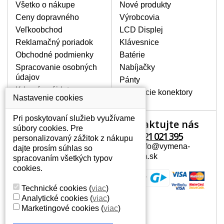
poškrábanie. Ďalej zvislé pruhy, nesvietiaci
Všetko o nákupe
Nové produkty
displej, preblikávanie alebo nerovnomerný
Ceny dopravného
Výrobcovia
jas.
Veľkoobchod
LCD Displej
Reklamačný poriadok
Klávesnice
LCD DISPLEJE NAJVYŠŠEJ
Obchodné podmienky
Batérie
KVALITY !
Spracovanie osobných
Nabíjačky
Skladom držíme len originálne displeje, ktoré
údajov
spĺňajú vysokú kvalitu triedy A+ bez chybných
Pánty
pixelov a to po celú dobu záruky.
Kde nás nájdete
Napájacie konektory
Nastavenie cookies
AKO ZISTÍTE AKÝ POTREBUJETE
DISPLEJ PRE SVOJ NOTEBOOK?
Pri poskytovaní služieb využívame
Kontaktujte nás
Váš účet
Displej je možné dohľadať podľa modelu
súbory cookies. Pre
notebooku, ktorý je uvedený na spodnej
+421 221 021 395
personalizovaný zážitok z nákupu
Váš účet
strane notebooku na štítku alebo pod
Mail: info@vymena-
dajte prosím súhlas so
Osobné informácie
batériou. Býva tiež znázornený na
displeja.sk
spracovaním všetkých typov
rámčeku alebo pri klávesnici. V prípade,
Adresy
cookies.
že máte displej demontovaný, dohľadáte
História objednávok
to vďaka modelovému označeniu z
Technické cookies
(
viac
)
displeja, ktoré sa nachádza na štítku pri
Analytické cookies
(
viac
)
EAN kóde.
Marketingové cookies
(
viac
)