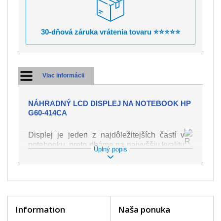
30-dňová záruka vrátenia tovaru ⭐⭐⭐⭐⭐
Viac informácii
NÁHRADNÝ LCD DISPLEJ NA NOTEBOOK HP
G60-414CA
Displej je jeden z najdôležitejších častí v
notebooku, preto dbáme na najvyššiu kvalitu
Úplný popis
tohto náhradného dielu. Slúži k
zobrazovaniu textu či obrazu v rôznej
podobe. Poškodenie je veľmi ľahké, preto je
dôležité s notebookom zaobchádzať s
najväčšou opatrnosťou. Medzi najčastejšie
poškodenie je možné zaradiť mechanické
Information
Naša ponuka
poškodenie napr. prasklinu alebo