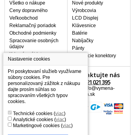
poškrábanie. Ďalej zvislé pruhy, nesvietiaci
Všetko o nákupe
Nové produkty
displej, preblikávanie alebo nerovnomerný
Ceny dopravného
Výrobcovia
jas.
Veľkoobchod
LCD Displej
Reklamačný poriadok
Klávesnice
LCD DISPLEJE NAJVYŠŠEJ
Obchodné podmienky
Batérie
KVALITY !
Spracovanie osobných
Nabíjačky
Skladom držíme len originálne displeje, ktoré
údajov
spĺňajú vysokú kvalitu triedy A+ bez chybných
Pánty
pixelov a to po celú dobu záruky.
Kde nás nájdete
Napájacie konektory
Nastavenie cookies
AKO ZISTÍTE AKÝ POTREBUJETE
DISPLEJ PRE SVOJ NOTEBOOK?
Pri poskytovaní služieb využívame
Kontaktujte nás
Váš účet
Displej je možné dohľadať podľa modelu
súbory cookies. Pre
notebooku, ktorý je uvedený na spodnej
+421 221 021 395
personalizovaný zážitok z nákupu
Váš účet
strane notebooku na štítku alebo pod
Mail: info@vymena-
dajte prosím súhlas so
Osobné informácie
batériou. Býva tiež znázornený na
displeja.sk
spracovaním všetkých typov
rámčeku alebo pri klávesnici. V prípade,
Adresy
cookies.
že máte displej demontovaný, dohľadáte
História objednávok
to vďaka modelovému označeniu z
Technické cookies
(
viac
)
displeja, ktoré sa nachádza na štítku pri
Analytické cookies
(
viac
)
EAN kóde.
Marketingové cookies
(
viac
)