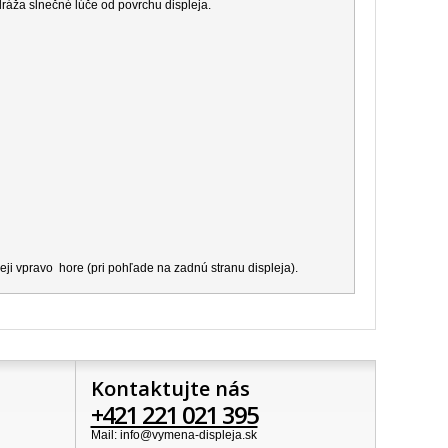
dráža slnečné lúče od povrchu displeja.
ji vpravo hore (pri pohľade na zadnú stranu displeja).
Kontaktujte nás
+421 221 021 395
Mail: info@vymena-displeja.sk