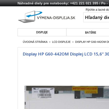
Náhradné diely pre notebooky:
+421 221 021 395
/ Po -
Rýchle a lacné d
DISPLEJE
BATÉRIE
ÚVODNÁ STRÁNKA
LCD DISPLEJE
DISPLAY HP G60-442OM DI
>
>
Display HP G60-442OM Displej LCD 15,6“ 30