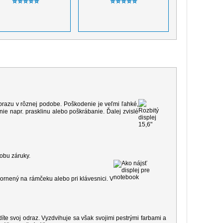
⭐⭐⭐⭐⭐
⭐⭐⭐⭐⭐
 obrazu v rôznej podobe. Poškodenie je veľmi ľahké,
e napr. prasklinu alebo poškrábanie. Ďalej zvislé
dobu záruky.
ornený na rámčeku alebo pri klávesnici. V
díte svoj odraz. Vyzdvihuje sa však svojimi pestrými farbami a