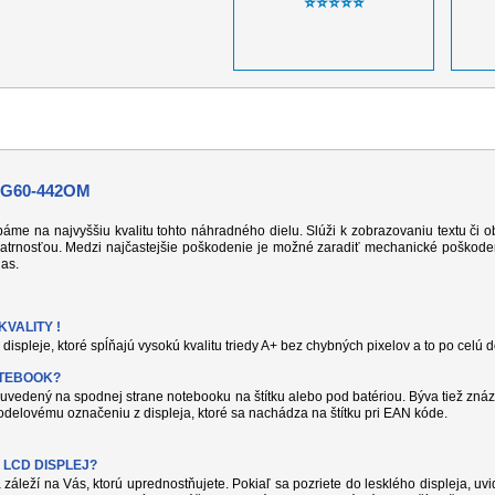
⭐⭐⭐⭐⭐
 G60-442OM
 dbáme na najvyššiu kvalitu tohto náhradného dielu. Slúži k zobrazovaniu textu či
atrnosťou. Medzi najčastejšie poškodenie je možné zaradiť mechanické poškodeni
jas.
VALITY !
displeje, ktoré spĺňajú vysokú kvalitu triedy A+ bez chybných pixelov a to po celú 
OTEBOOK?
uvedený na spodnej strane notebooku na štítku alebo pod batériou. Býva tiež znáz
delovému označeniu z displeja, ktoré sa nachádza na štítku pri EAN kóde.
 LCD DISPLEJ?
 záleží na Vás, ktorú uprednostňujete. Pokiaľ sa pozriete do lesklého displeja, uvi