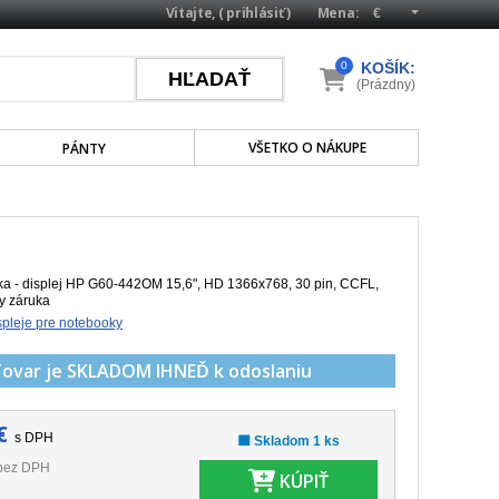
Vitajte, (
prihlásiť
)
Mena:
0
KOŠÍK:
(Prázdny)
VŠETKO O NÁKUPE
PÁNTY
a - displej HP G60-442OM 15,6", HD 1366x768, 30 pin, CCFL,
ky záruka
pleje pre notebooky
Tovar je SKLADOM
IHNEĎ k odoslaniu
€
s DPH
🟩 Skladom 1 ks
bez DPH
KÚPIŤ