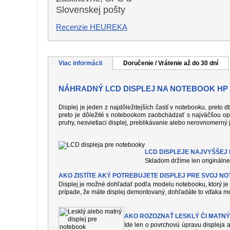
Slovenskej pošty
Recenzie HEUREKA
Viac informácii
Doručenie / Vrátenie až do 30 dní
NÁHRADNÝ LCD DISPLEJ NA NOTEBOOK HP
Displej je jeden z najdôležitejších častí v notebooku, preto
preto je dôležité s notebookom zaobchádzať s najväčšou op
pruhy, nesvietiaci displej, preblikávanie alebo nerovnomerný 
LCD DISPLEJE NAJVYŠŠEJ K
Skladom držíme len originálne 
AKO ZISTÍTE AKÝ POTREBUJETE DISPLEJ PRE SVOJ N
Displej je možné dohľadať podľa modelu notebooku, ktorý je 
prípade, že máte displej demontovaný, dohľadáte to vďaka mo
AKO ROZOZNAŤ LESKLÝ ČI MATNÝ
Ide len o povrchovú úpravu displeja a