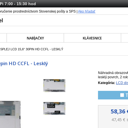
 Pi 7:00 - 15:30 hod
oručenie prostredníctvom Slovenskej pošty a SPS |
Ako hľadať
NABÍJAČKY
KLÁVESNICE
SPLEJ LCD 15,6“ 30PIN HD CCFL - LESKLÝ
pin HD CCFL - Lesklý
Náhradná obrazovk
lesklý povrch, 2 ro
Kategória:
LCD dis
🟩 
58,36 
47,45 €