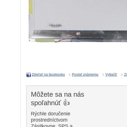
Poslať známemu
Vytlačiť
Z
Zdieľať na facebooku
Môžete sa na nás
spoľahnúť 👍
Rýchle doručenie
prostredníctvom
Zásilkovne, SPS a