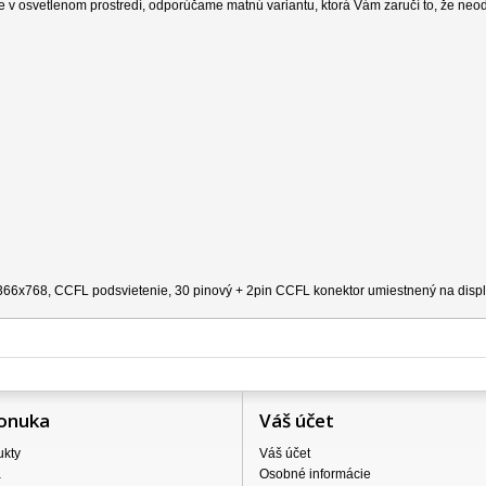
e v osvetlenom prostredí, odporúčame matnú variantu, ktorá Vám zaručí to, že neo
 1366x768, CCFL podsvietenie, 30 pinový + 2pin CCFL konektor umiestnený na disple
onuka
Váš účet
ukty
Váš účet
a
Osobné informácie