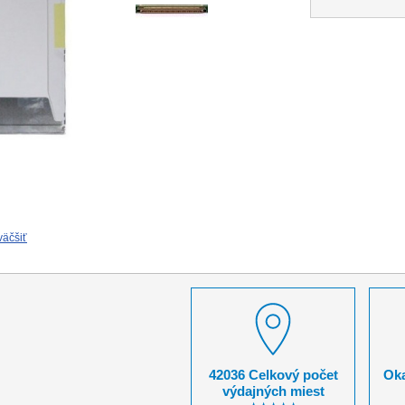
väčšiť
42036 Celkový počet
Oka
výdajných miest