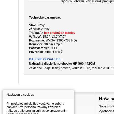
sýtosťou obrazu. Pokiaľ však pracujet
Technické parametre:
Stav:
Nový
Záruka:
2 roky
Trieda:
A+
bez chybných pixelov
Veľkosť:
15,6" (13.6"x7.6")
Rozlíšenie:
WXGA (1366x768 HD)
Konektor:
30 pin + 2pin
Podsvietenie:
CCFL
Povrch displeja:
Lesklý
BALENIE OBSAHUJE:
Náhradný displej k notebooku HP G60-442OM
Základné údaje: lesklý povrch, veľkosť 15,6", rozlíšenie HD
Nastavenie cookies
Information
Naša p
Pri poskytovaní služieb využívame súbory
Všetko o nákupe
Nové prod
cookies. Pre personalizovaný zážitok z
nákupu dajte prosím súhlas so spracovaním
Ceny dopravného
Výrobcovi