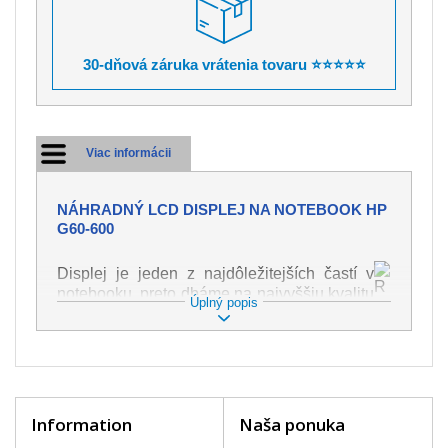
30-dňová záruka vrátenia tovaru ⭐⭐⭐⭐⭐
Viac informácii
NÁHRADNÝ LCD DISPLEJ NA NOTEBOOK HP
G60-600
Displej je jeden z najdôležitejších častí v
notebooku, preto dbáme na najvyššiu kvalitu
Úplný popis
tohto náhradného dielu. Slúži k
zobrazovaniu textu či obrazu v rôznej
podobe. Poškodenie je veľmi ľahké, preto je
dôležité s notebookom zaobchádzať s
najväčšou opatrnosťou. Medzi najčastejšie
poškodenie je možné zaradiť mechanické
Information
Naša ponuka
poškodenie napr. prasklinu alebo