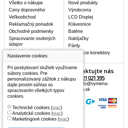
poškrábanie. Ďalej zvislé pruhy, nesvietiaci
Všetko o nákupe
Nové produkty
displej, preblikávanie alebo nerovnomerný
Ceny dopravného
Výrobcovia
jas.
Veľkoobchod
LCD Displej
Reklamačný poriadok
Klávesnice
LCD DISPLEJE NAJVYŠŠEJ
Obchodné podmienky
Batérie
KVALITY !
Spracovanie osobných
Nabíjačky
Skladom držíme len originálne displeje, ktoré
údajov
spĺňajú vysokú kvalitu triedy A+ bez chybných
Pánty
pixelov a to po celú dobu záruky.
Kde nás nájdete
Napájacie konektory
Nastavenie cookies
AKO ZISTÍTE AKÝ POTREBUJETE
DISPLEJ PRE SVOJ NOTEBOOK?
Pri poskytovaní služieb využívame
Kontaktujte nás
Váš účet
Displej je možné dohľadať podľa modelu
súbory cookies. Pre
notebooku, ktorý je uvedený na spodnej
+421 221 021 395
personalizovaný zážitok z nákupu
Váš účet
strane notebooku na štítku alebo pod
Mail: info@vymena-
dajte prosím súhlas so
Osobné informácie
batériou. Býva tiež znázornený na
displeja.sk
spracovaním všetkých typov
rámčeku alebo pri klávesnici. V prípade,
Adresy
cookies.
že máte displej demontovaný, dohľadáte
História objednávok
to vďaka modelovému označeniu z
Technické cookies
(
viac
)
displeja, ktoré sa nachádza na štítku pri
Analytické cookies
(
viac
)
EAN kóde.
Marketingové cookies
(
viac
)