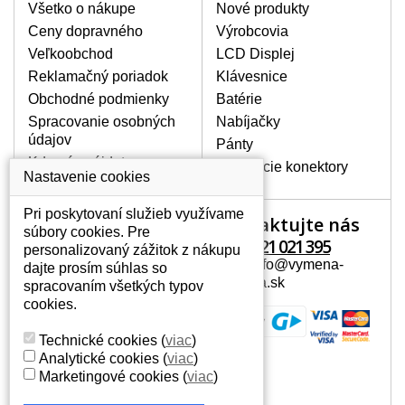
poškrábanie. Ďalej zvislé pruhy, nesvietiaci
Všetko o nákupe
Nové produkty
displej, preblikávanie alebo nerovnomerný
Ceny dopravného
Výrobcovia
jas.
Veľkoobchod
LCD Displej
Reklamačný poriadok
Klávesnice
LCD DISPLEJE NAJVYŠŠEJ
Obchodné podmienky
Batérie
KVALITY !
Spracovanie osobných
Nabíjačky
Skladom držíme len originálne displeje, ktoré
údajov
spĺňajú vysokú kvalitu triedy A+ bez chybných
Pánty
pixelov a to po celú dobu záruky.
Kde nás nájdete
Napájacie konektory
Nastavenie cookies
AKO ZISTÍTE AKÝ POTREBUJETE
DISPLEJ PRE SVOJ NOTEBOOK?
Pri poskytovaní služieb využívame
Kontaktujte nás
Váš účet
Displej je možné dohľadať podľa modelu
súbory cookies. Pre
notebooku, ktorý je uvedený na spodnej
+421 221 021 395
personalizovaný zážitok z nákupu
Váš účet
strane notebooku na štítku alebo pod
Mail: info@vymena-
dajte prosím súhlas so
Osobné informácie
batériou. Býva tiež znázornený na
displeja.sk
spracovaním všetkých typov
rámčeku alebo pri klávesnici. V prípade,
Adresy
cookies.
že máte displej demontovaný, dohľadáte
História objednávok
to vďaka modelovému označeniu z
Technické cookies
(
viac
)
displeja, ktoré sa nachádza na štítku pri
Analytické cookies
(
viac
)
EAN kóde.
Marketingové cookies
(
viac
)