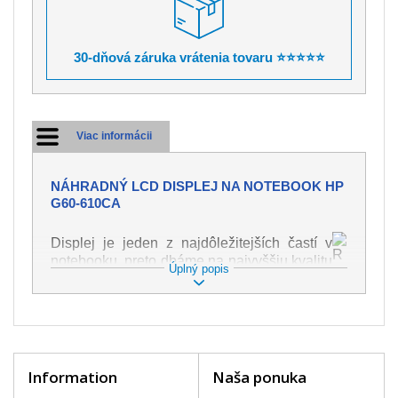
30-dňová záruka vrátenia tovaru ⭐⭐⭐⭐⭐
Viac informácii
NÁHRADNÝ LCD DISPLEJ NA NOTEBOOK HP
G60-610CA
Displej je jeden z najdôležitejších častí v
notebooku, preto dbáme na najvyššiu kvalitu
Úplný popis
tohto náhradného dielu. Slúži k
zobrazovaniu textu či obrazu v rôznej
podobe. Poškodenie je veľmi ľahké, preto je
dôležité s notebookom zaobchádzať s
najväčšou opatrnosťou. Medzi najčastejšie
poškodenie je možné zaradiť mechanické
Information
Naša ponuka
poškodenie napr. prasklinu alebo