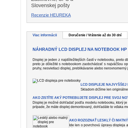
Slovenskej pošty
Recenzie HEUREKA
Viac informácii
Doručenie / Vrátenie až do 30 dní
NÁHRADNÝ LCD DISPLEJ NA NOTEBOOK HP 
Displej je jeden z najdôležitejších častí v notebooku, preto
preto je dôležité s notebookom zaobchádzať s najväčšou op
pruhy, nesvietiaci displej, preblikávanie alebo nerovnomerný 
LCD DISPLEJE NAJVYŠŠEJ K
Skladom držíme len originálne 
AKO ZISTÍTE AKÝ POTREBUJETE DISPLEJ PRE SVOJ N
Displej je možné dohľadať podľa modelu notebooku, ktorý je 
prípade, že máte displej demontovaný, dohľadáte to vďaka mo
AKO ROZOZNAŤ LESKLÝ ČI MATNÝ
Ide len o povrchovú úpravu displeja a