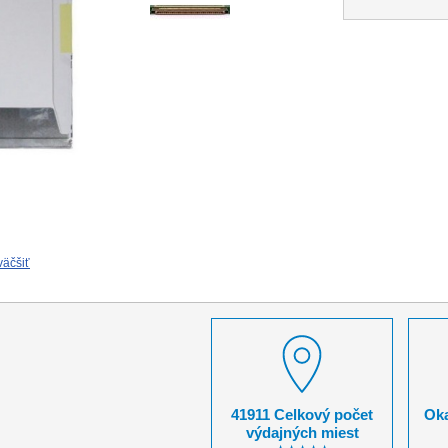
väčšiť
41911 Celkový počet
Oka
výdajných miest