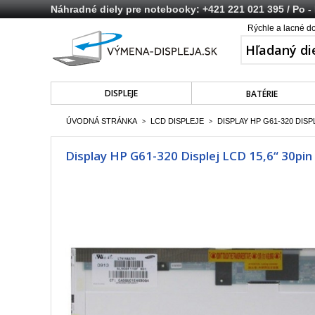
Náhradné diely pre notebooky:
+421 221 021 395
/ Po -
Rýchle a lacné d
DISPLEJE
BATÉRIE
ÚVODNÁ STRÁNKA
LCD DISPLEJE
DISPLAY HP G61-320 DISP
>
>
Display HP G61-320 Displej LCD 15,6“ 30pin