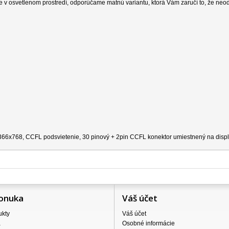
e v osvetlenom prostredí, odporúčame matnú variantu, ktorá Vám zaručí to, že neo
 1366x768, CCFL podsvietenie, 30 pinový + 2pin CCFL konektor umiestnený na disple
onuka
Váš účet
ukty
Váš účet
a
Osobné informácie