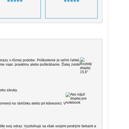
⭐⭐⭐⭐⭐
⭐⭐⭐⭐⭐
 obrazu v rôznej podobe. Poškodenie je veľmi ľahké,
e napr. prasklinu alebo poškrábanie. Ďalej zvislé
dobu záruky.
ornený na rámčeku alebo pri klávesnici. V
díte svoj odraz. Vyzdvihuje sa však svojimi pestrými farbami a