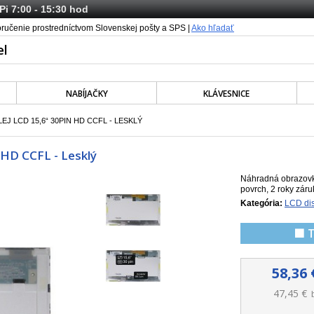
 Pi 7:00 - 15:30 hod
oručenie prostredníctvom Slovenskej pošty a SPS |
Ako hľadať
NABÍJAČKY
KLÁVESNICE
LEJ LCD 15,6“ 30PIN HD CCFL - LESKLÝ
 HD CCFL - Lesklý
Náhradná obrazovka
povrch, 2 roky záru
Kategória:
LCD dis
🟩 
58,36 
47,45 €