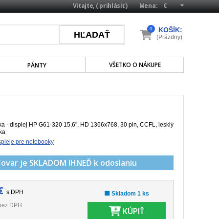
Vitajte, (
prihlásiť
)
Mena:
0
KOŠÍK:
(Prázdny)
VŠETKO O NÁKUPE
PÁNTY
 - displej HP G61-320 15,6", HD 1366x768, 30 pin, CCFL, lesklý
ka
pleje pre notebooky
Tovar je SKLADOM
IHNEĎ k odoslaniu
€
s DPH
🟩 Skladom 1 ks
bez DPH
KÚPIŤ