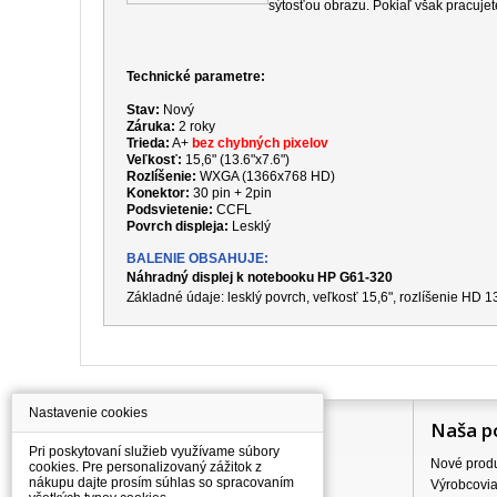
sýtosťou obrazu. Pokiaľ však pracujet
Technické parametre:
Stav:
Nový
Záruka:
2 roky
Trieda:
A+
bez chybných pixelov
Veľkosť:
15,6" (13.6"x7.6")
Rozlíšenie:
WXGA (1366x768 HD)
Konektor:
30 pin + 2pin
Podsvietenie:
CCFL
Povrch displeja:
Lesklý
BALENIE OBSAHUJE:
Náhradný displej k notebooku HP G61-320
Základné údaje: lesklý povrch, veľkosť 15,6", rozlíšenie HD
Nastavenie cookies
Information
Naša p
Pri poskytovaní služieb využívame súbory
Všetko o nákupe
Nové prod
cookies. Pre personalizovaný zážitok z
nákupu dajte prosím súhlas so spracovaním
Ceny dopravného
Výrobcovi