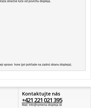
dráža slnečné lúče od povrchu displeja.
ji vpravo hore (pri pohľade na zadnú stranu displeja).
Kontaktujte nás
+421 221 021 395
Mail: info@vymena-displeja.sk