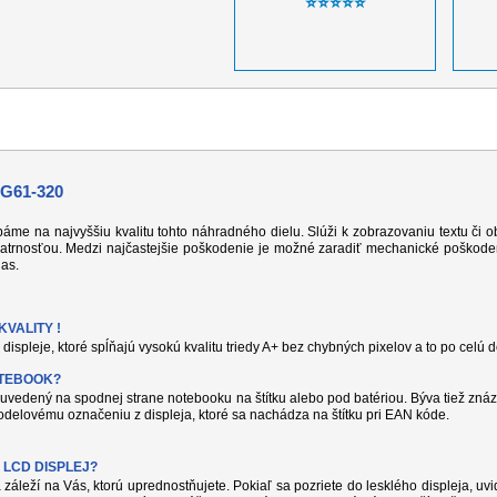
⭐⭐⭐⭐⭐
G61-320
 dbáme na najvyššiu kvalitu tohto náhradného dielu. Slúži k zobrazovaniu textu či
atrnosťou. Medzi najčastejšie poškodenie je možné zaradiť mechanické poškodeni
jas.
VALITY !
displeje, ktoré spĺňajú vysokú kvalitu triedy A+ bez chybných pixelov a to po celú 
OTEBOOK?
uvedený na spodnej strane notebooku na štítku alebo pod batériou. Býva tiež znáz
delovému označeniu z displeja, ktoré sa nachádza na štítku pri EAN kóde.
 LCD DISPLEJ?
 záleží na Vás, ktorú uprednostňujete. Pokiaľ sa pozriete do lesklého displeja, uvi