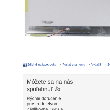
Poslať známemu
Vytlačiť
Z
Zdieľať na facebooku
Môžete sa na nás
spoľahnúť 👍
Rýchle doručenie
prostredníctvom
Zásilkovne, SPS a