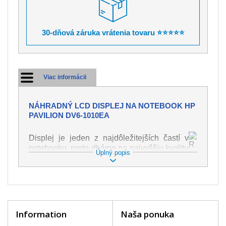
30-dňová záruka vrátenia tovaru ⭐⭐⭐⭐⭐
Viac informácii
NÁHRADNÝ LCD DISPLEJ NA NOTEBOOK HP
PAVILION DV6-1010EA
Displej je jeden z najdôležitejších častí v
notebooku, preto dbáme na najvyššiu kvalitu
Úplný popis
tohto náhradného dielu. Slúži k
zobrazovaniu textu či obrazu v rôznej
podobe. Poškodenie je veľmi ľahké, preto je
dôležité s notebookom zaobchádzať s
najväčšou opatrnosťou. Medzi najčastejšie
poškodenie je možné zaradiť mechanické
Information
Naša ponuka
poškodenie napr. prasklinu alebo