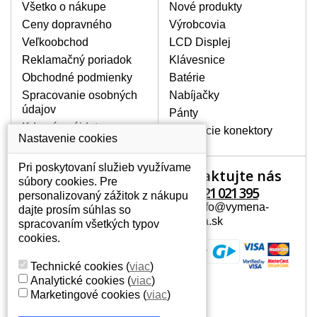
poškrábanie. Ďalej zvislé pruhy, nesvietiaci
Všetko o nákupe
Nové produkty
displej, preblikávanie alebo nerovnomerný
Ceny dopravného
Výrobcovia
jas.
Veľkoobchod
LCD Displej
Reklamačný poriadok
Klávesnice
LCD DISPLEJE NAJVYŠŠEJ
Obchodné podmienky
Batérie
KVALITY !
Spracovanie osobných
Nabíjačky
Skladom držíme len originálne displeje, ktoré
údajov
spĺňajú vysokú kvalitu triedy A+ bez chybných
Pánty
pixelov a to po celú dobu záruky.
Kde nás nájdete
Napájacie konektory
Nastavenie cookies
AKO ZISTÍTE AKÝ POTREBUJETE
DISPLEJ PRE SVOJ NOTEBOOK?
Pri poskytovaní služieb využívame
Kontaktujte nás
Váš účet
Displej je možné dohľadať podľa modelu
súbory cookies. Pre
notebooku, ktorý je uvedený na spodnej
+421 221 021 395
personalizovaný zážitok z nákupu
Váš účet
strane notebooku na štítku alebo pod
Mail: info@vymena-
dajte prosím súhlas so
Osobné informácie
batériou. Býva tiež znázornený na
displeja.sk
spracovaním všetkých typov
rámčeku alebo pri klávesnici. V prípade,
Adresy
cookies.
že máte displej demontovaný, dohľadáte
História objednávok
to vďaka modelovému označeniu z
Technické cookies
(
viac
)
displeja, ktoré sa nachádza na štítku pri
Analytické cookies
(
viac
)
EAN kóde.
Marketingové cookies
(
viac
)