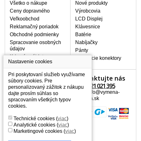
poškrábanie. Ďalej zvislé pruhy, nesvietiaci
Všetko o nákupe
Nové produkty
displej, preblikávanie alebo nerovnomerný
Ceny dopravného
Výrobcovia
jas.
Veľkoobchod
LCD Displej
Reklamačný poriadok
Klávesnice
LCD DISPLEJE NAJVYŠŠEJ
Obchodné podmienky
Batérie
KVALITY !
Spracovanie osobných
Nabíjačky
Skladom držíme len originálne displeje, ktoré
údajov
spĺňajú vysokú kvalitu triedy A+ bez chybných
Pánty
pixelov a to po celú dobu záruky.
Kde nás nájdete
Napájacie konektory
Nastavenie cookies
AKO ZISTÍTE AKÝ POTREBUJETE
DISPLEJ PRE SVOJ NOTEBOOK?
Pri poskytovaní služieb využívame
Kontaktujte nás
Váš účet
Displej je možné dohľadať podľa modelu
súbory cookies. Pre
notebooku, ktorý je uvedený na spodnej
+421 221 021 395
personalizovaný zážitok z nákupu
Váš účet
strane notebooku na štítku alebo pod
Mail: info@vymena-
dajte prosím súhlas so
Osobné informácie
batériou. Býva tiež znázornený na
displeja.sk
spracovaním všetkých typov
rámčeku alebo pri klávesnici. V prípade,
Adresy
cookies.
že máte displej demontovaný, dohľadáte
História objednávok
to vďaka modelovému označeniu z
Technické cookies
(
viac
)
displeja, ktoré sa nachádza na štítku pri
Analytické cookies
(
viac
)
EAN kóde.
Marketingové cookies
(
viac
)