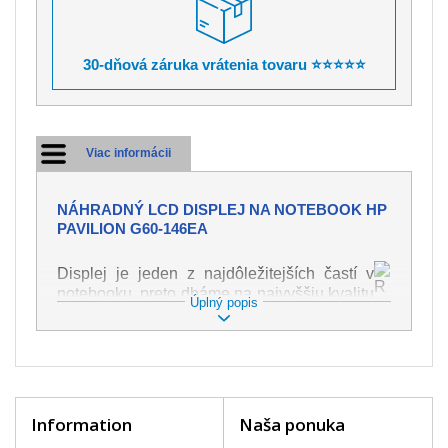
30-dňová záruka vrátenia tovaru ⭐⭐⭐⭐⭐
Viac informácii
NÁHRADNÝ LCD DISPLEJ NA NOTEBOOK HP
PAVILION G60-146EA
Displej je jeden z najdôležitejších častí v
notebooku, preto dbáme na najvyššiu kvalitu
Úplný popis
tohto náhradného dielu. Slúži k
zobrazovaniu textu či obrazu v rôznej
podobe. Poškodenie je veľmi ľahké, preto je
dôležité s notebookom zaobchádzať s
najväčšou opatrnosťou. Medzi najčastejšie
poškodenie je možné zaradiť mechanické
Information
Naša ponuka
poškodenie napr. prasklinu alebo