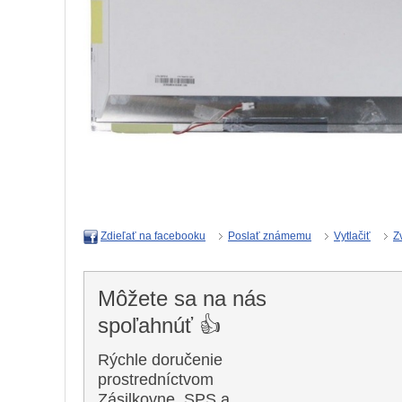
Poslať známemu
Vytlačiť
Z
Zdieľať na facebooku
Môžete sa na nás
spoľahnúť 👍
Rýchle doručenie
prostredníctvom
Zásilkovne, SPS a