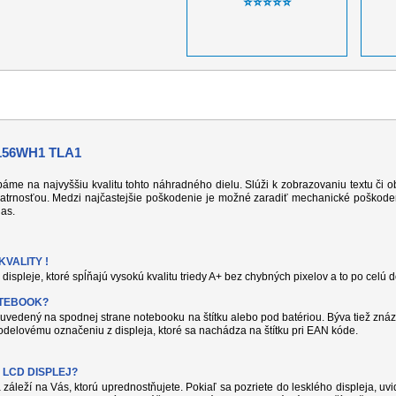
⭐⭐⭐⭐⭐
156WH1 TLA1
 dbáme na najvyššiu kvalitu tohto náhradného dielu. Slúži k zobrazovaniu textu či
atrnosťou. Medzi najčastejšie poškodenie je možné zaradiť mechanické poškodeni
jas.
VALITY !
displeje, ktoré spĺňajú vysokú kvalitu triedy A+ bez chybných pixelov a to po celú 
OTEBOOK?
uvedený na spodnej strane notebooku na štítku alebo pod batériou. Býva tiež znáz
delovému označeniu z displeja, ktoré sa nachádza na štítku pri EAN kóde.
 LCD DISPLEJ?
 záleží na Vás, ktorú uprednostňujete. Pokiaľ sa pozriete do lesklého displeja, uvi