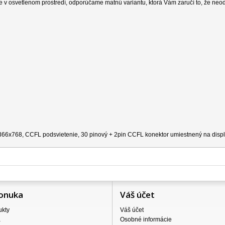
e v osvetlenom prostredí, odporúčame matnú variantu, ktorá Vám zaručí to, že neo
 1366x768, CCFL podsvietenie, 30 pinový + 2pin CCFL konektor umiestnený na disple
onuka
Váš účet
ukty
Váš účet
a
Osobné informácie