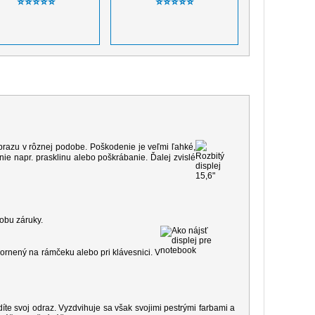
⭐⭐⭐⭐⭐
⭐⭐⭐⭐⭐
 obrazu v rôznej podobe. Poškodenie je veľmi ľahké,
e napr. prasklinu alebo poškrábanie. Ďalej zvislé
dobu záruky.
ornený na rámčeku alebo pri klávesnici. V
díte svoj odraz. Vyzdvihuje sa však svojimi pestrými farbami a