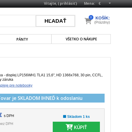
Vitajte, (
prihlásiť
)
Mena:
0
KOŠÍK:
(Prázdny)
VŠETKO O NÁKUPE
PÁNTY
a - displej LP156WH1 TLA1 15,6", HD 1366x768, 30 pin, CCFL,
ky záruka
pleje pre notebooky
Tovar je SKLADOM
IHNEĎ k odoslaniu
€
s DPH
🟩 Skladom 1 ks
bez DPH
KÚPIŤ