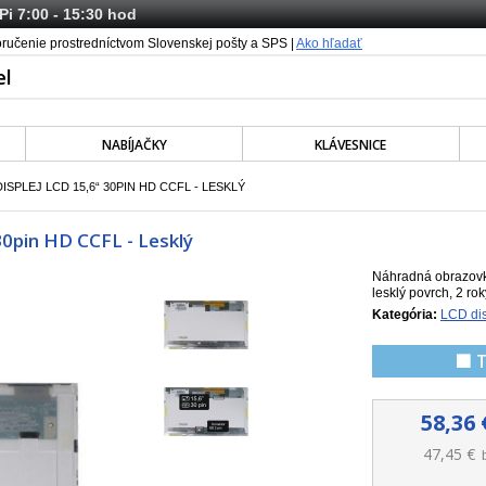
 Pi 7:00 - 15:30 hod
oručenie prostredníctvom Slovenskej pošty a SPS |
Ako hľadať
NABÍJAČKY
KLÁVESNICE
ISPLEJ LCD 15,6“ 30PIN HD CCFL - LESKLÝ
0pin HD CCFL - Lesklý
Náhradná obrazovk
lesklý povrch, 2 ro
Kategória:
LCD dis
🟩 
58,36 
47,45 €