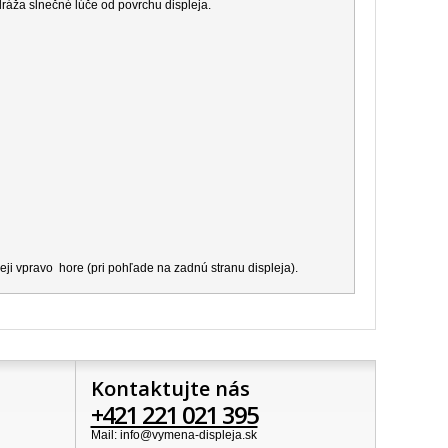
dráža slnečné lúče od povrchu displeja.
ji vpravo hore (pri pohľade na zadnú stranu displeja).
Kontaktujte nás
+421 221 021 395
Mail: info@vymena-displeja.sk