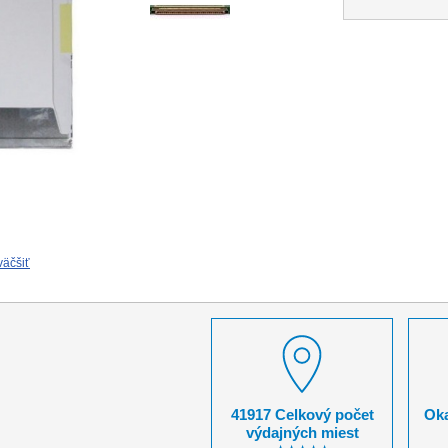
väčšiť
41917 Celkový počet
Oka
výdajných miest