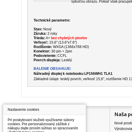
sýtosťou obrazu. Pokiaľ však pracujet
Technické parametre:
Stav:
Nový
Záruka:
2 roky
Trieda:
A+
bez chybných pixelov
Veľkosť:
15,6" (13.6"x7.6")
Rozlíšenie:
WXGA (1366x768 HD)
Konektor:
30 pin + 2pin
Podsvietenie:
CCFL
Povrch displeja:
Lesklý
BALENIE OBSAHUJE:
Náhradný displej k notebooku LP156WH1 TLA1
Základné údaje: lesklý povrch, veľkosť 15,6", rozlíšenie HD
Nastavenie cookies
Information
Naša p
Pri poskytovaní služieb využívame súbory
Všetko o nákupe
Nové prod
cookies. Pre personalizovaný zážitok z
nákupu dajte prosím súhlas so spracovaním
Ceny dopravného
Výrobcovi