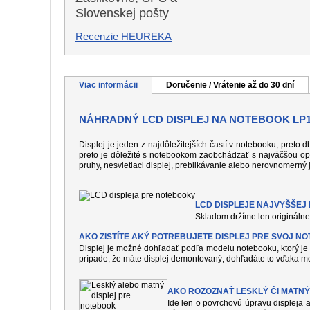
Slovenskej pošty
Recenzie HEUREKA
Viac informácii
Doručenie / Vrátenie až do 30 dní
NÁHRADNÝ LCD DISPLEJ NA NOTEBOOK LP
Displej je jeden z najdôležitejších častí v notebooku, preto
preto je dôležité s notebookom zaobchádzať s najväčšou op
pruhy, nesvietiaci displej, preblikávanie alebo nerovnomerný 
LCD DISPLEJE NAJVYŠŠEJ K
Skladom držíme len originálne 
AKO ZISTÍTE AKÝ POTREBUJETE DISPLEJ PRE SVOJ N
Displej je možné dohľadať podľa modelu notebooku, ktorý je 
prípade, že máte displej demontovaný, dohľadáte to vďaka mo
AKO ROZOZNAŤ LESKLÝ ČI MATNÝ
Ide len o povrchovú úpravu displeja a