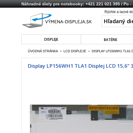
Náhradné diely pre notebooky:
+421 221 021 395
/ Po -
Rýchle a lacné d
DISPLEJE
BATÉRIE
ÚVODNÁ STRÁNKA
LCD DISPLEJE
DISPLAY LP156WH1 TLA1 D
>
>
Display LP156WH1 TLA1 Displej LCD 15,6“ 3