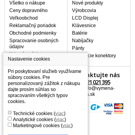
poškrábanie. Ďalej zvislé pruhy, nesvietiaci
Všetko o nákupe
Nové produkty
displej, preblikávanie alebo nerovnomerný
Ceny dopravného
Výrobcovia
jas.
Veľkoobchod
LCD Displej
Reklamačný poriadok
Klávesnice
LCD DISPLEJE NAJVYŠŠEJ
Obchodné podmienky
Batérie
KVALITY !
Spracovanie osobných
Nabíjačky
Skladom držíme len originálne displeje, ktoré
údajov
spĺňajú vysokú kvalitu triedy A+ bez chybných
Pánty
pixelov a to po celú dobu záruky.
Kde nás nájdete
Napájacie konektory
Nastavenie cookies
AKO ZISTÍTE AKÝ POTREBUJETE
DISPLEJ PRE SVOJ NOTEBOOK?
Pri poskytovaní služieb využívame
Kontaktujte nás
Váš účet
Displej je možné dohľadať podľa modelu
súbory cookies. Pre
notebooku, ktorý je uvedený na spodnej
+421 221 021 395
personalizovaný zážitok z nákupu
Váš účet
strane notebooku na štítku alebo pod
Mail: info@vymena-
dajte prosím súhlas so
Osobné informácie
batériou. Býva tiež znázornený na
displeja.sk
spracovaním všetkých typov
rámčeku alebo pri klávesnici. V prípade,
Adresy
cookies.
že máte displej demontovaný, dohľadáte
História objednávok
to vďaka modelovému označeniu z
Technické cookies
(
viac
)
displeja, ktoré sa nachádza na štítku pri
Analytické cookies
(
viac
)
EAN kóde.
Marketingové cookies
(
viac
)