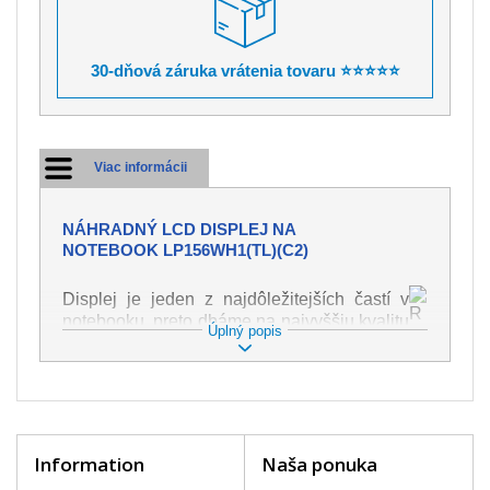
30-dňová záruka vrátenia tovaru ⭐⭐⭐⭐⭐
Viac informácii
NÁHRADNÝ LCD DISPLEJ NA
NOTEBOOK LP156WH1(TL)(C2)
Displej je jeden z najdôležitejších častí v
notebooku, preto dbáme na najvyššiu kvalitu
Úplný popis
tohto náhradného dielu. Slúži k
zobrazovaniu textu či obrazu v rôznej
podobe. Poškodenie je veľmi ľahké, preto je
dôležité s notebookom zaobchádzať s
najväčšou opatrnosťou. Medzi najčastejšie
poškodenie je možné zaradiť mechanické
Information
Naša ponuka
poškodenie napr. prasklinu alebo