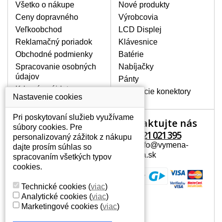
poškrábanie. Ďalej zvislé pruhy, nesvietiaci
Všetko o nákupe
Nové produkty
displej, preblikávanie alebo nerovnomerný
Ceny dopravného
Výrobcovia
jas.
Veľkoobchod
LCD Displej
Reklamačný poriadok
Klávesnice
LCD DISPLEJE NAJVYŠŠEJ
Obchodné podmienky
Batérie
KVALITY !
Spracovanie osobných
Nabíjačky
Skladom držíme len originálne displeje, ktoré
údajov
spĺňajú vysokú kvalitu triedy A+ bez chybných
Pánty
pixelov a to po celú dobu záruky.
Kde nás nájdete
Napájacie konektory
Nastavenie cookies
AKO ZISTÍTE AKÝ POTREBUJETE
DISPLEJ PRE SVOJ NOTEBOOK?
Pri poskytovaní služieb využívame
Kontaktujte nás
Váš účet
Displej je možné dohľadať podľa modelu
súbory cookies. Pre
notebooku, ktorý je uvedený na spodnej
+421 221 021 395
personalizovaný zážitok z nákupu
Váš účet
strane notebooku na štítku alebo pod
Mail: info@vymena-
dajte prosím súhlas so
Osobné informácie
batériou. Býva tiež znázornený na
displeja.sk
spracovaním všetkých typov
rámčeku alebo pri klávesnici. V prípade,
Adresy
cookies.
že máte displej demontovaný, dohľadáte
História objednávok
to vďaka modelovému označeniu z
Technické cookies
(
viac
)
displeja, ktoré sa nachádza na štítku pri
Analytické cookies
(
viac
)
EAN kóde.
Marketingové cookies
(
viac
)