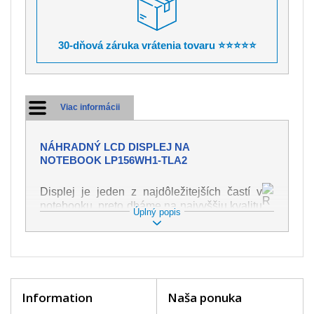
30-dňová záruka vrátenia tovaru ⭐⭐⭐⭐⭐
Viac informácii
NÁHRADNÝ LCD DISPLEJ NA
NOTEBOOK LP156WH1-TLA2
Displej je jeden z najdôležitejších častí v
notebooku, preto dbáme na najvyššiu kvalitu
Úplný popis
tohto náhradného dielu. Slúži k
zobrazovaniu textu či obrazu v rôznej
podobe. Poškodenie je veľmi ľahké, preto je
dôležité s notebookom zaobchádzať s
najväčšou opatrnosťou. Medzi najčastejšie
poškodenie je možné zaradiť mechanické
Information
Naša ponuka
poškodenie napr. prasklinu alebo