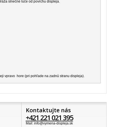
dráža slnečné lúče od povrchu displeja.
ji vpravo hore (pri pohľade na zadnú stranu displeja).
Kontaktujte nás
+421 221 021 395
Mail: info@vymena-displeja.sk