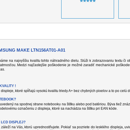
⭐⭐⭐⭐⭐
MSUNG MAKE LTN156AT01-A01
 dbáme na najvyššiu kvalitu tohto náhradného dielu. Slúži k zobrazovaniu textu či
atrnosťou. Medzi najčastejšie poškodenie je možné zaradiť mechanické poškodeni
jas.
VALITY !
displeje, ktoré spĺňajú vysokú kvalitu triedy A+ bez chybných pixelov a to po celú 
OTEBOOK?
uvedený na spodnej strane notebooku na štítku alebo pod batériou. Býva tiež znáz
delovému označeniu z displeja, ktoré sa nachádza na štítku pri EAN kóde.
 LCD DISPLEJ?
 záleží na Vás, ktorú uprednostňujete. Pokiaľ sa pozriete do lesklého displeja, uvi