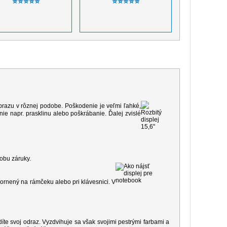
⭐⭐⭐⭐⭐
⭐⭐⭐⭐⭐
 obrazu v rôznej podobe. Poškodenie je veľmi ľahké,
e napr. prasklinu alebo poškrábanie. Ďalej zvislé
dobu záruky.
ornený na rámčeku alebo pri klávesnici. V
díte svoj odraz. Vyzdvihuje sa však svojimi pestrými farbami a