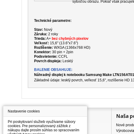
sýtosťou obrazu. Pokiaľ však pracujet
Technické parametre:
Stav:
Nový
Záruka:
2 roky
Trieda:
A+
bez chybných pixelov
Veľkosť:
15,6" (13.6"x7.6")
Rozlíšenie:
WXGA (1366x768 HD)
Konektor:
30 pin + 2pin
Podsvietenie:
CCFL
Povrch displeja:
Lesklý
BALENIE OBSAHUJE:
Náhradný displej k notebooku Samsung Make LTN156AT0
Základné údaje: lesklý povrch, veľkosť 15,6", rozlíšenie HD
Nastavenie cookies
Information
Naša p
Pri poskytovaní služieb využívame súbory
Všetko o nákupe
Nové prod
cookies. Pre personalizovaný zážitok z
nákupu dajte prosím súhlas so spracovaním
Ceny dopravného
Výrobcovi