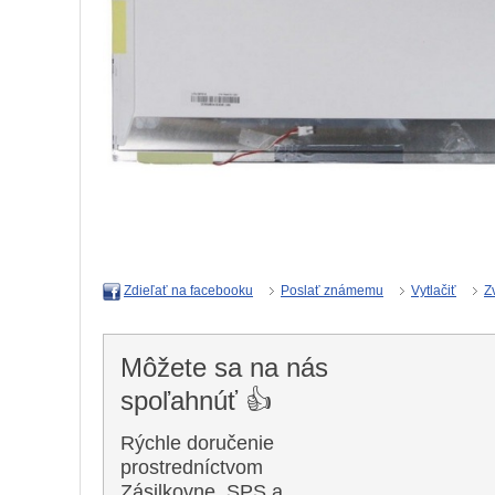
Poslať známemu
Vytlačiť
Z
Zdieľať na facebooku
Môžete sa na nás
spoľahnúť 👍
Rýchle doručenie
prostredníctvom
Zásilkovne, SPS a