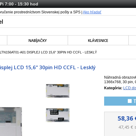
 Pi 7:00 - 15:30 hod
oručenie prostredníctvom Slovenskej pošty a SPS |
Ako hľadať
NABÍJAČKY
KLÁVESNICE
N156AT01-A01 DISPLEJ LCD 15,6“ 30PIN HD CCFL - LESKLÝ
lej LCD 15,6“ 30pin HD CCFL - Lesklý
Náhradná obrazovk
1366x768, 30 pin, 
Kategória:
LCD dis
🟩 
58,36 
47,45 €