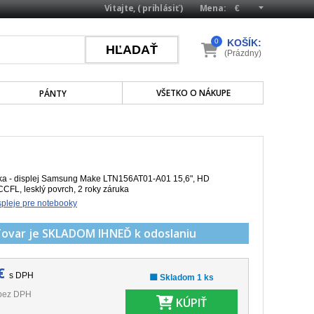
Vitajte, (
prihlásiť
)
Mena:
0
KOŠÍK:
(Prázdny)
VŠETKO O NÁKUPE
PÁNTY
a - displej Samsung Make LTN156AT01-A01 15,6", HD
CCFL, lesklý povrch, 2 roky záruka
pleje pre notebooky
Tovar je SKLADOM
IHNEĎ k odoslaniu
€
s DPH
🟩 Skladom 1 ks
bez DPH
KÚPIŤ