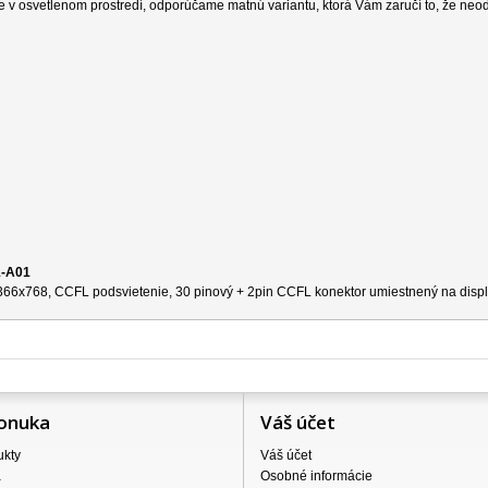
e v osvetlenom prostredí, odporúčame matnú variantu, ktorá Vám zaručí to, že neo
1-A01
 1366x768, CCFL podsvietenie, 30 pinový + 2pin CCFL konektor umiestnený na disple
onuka
Váš účet
ukty
Váš účet
a
Osobné informácie