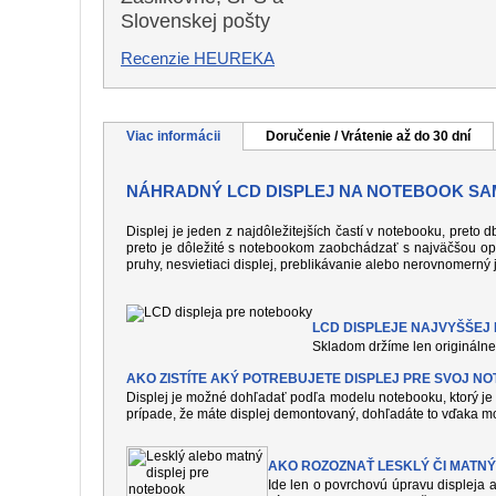
Slovenskej pošty
Recenzie HEUREKA
Viac informácii
Doručenie / Vrátenie až do 30 dní
NÁHRADNÝ LCD DISPLEJ NA NOTEBOOK SA
Displej je jeden z najdôležitejších častí v notebooku, preto
preto je dôležité s notebookom zaobchádzať s najväčšou op
pruhy, nesvietiaci displej, preblikávanie alebo nerovnomerný 
LCD DISPLEJE NAJVYŠŠEJ K
Skladom držíme len originálne 
AKO ZISTÍTE AKÝ POTREBUJETE DISPLEJ PRE SVOJ N
Displej je možné dohľadať podľa modelu notebooku, ktorý je 
prípade, že máte displej demontovaný, dohľadáte to vďaka mo
AKO ROZOZNAŤ LESKLÝ ČI MATNÝ
Ide len o povrchovú úpravu displeja a