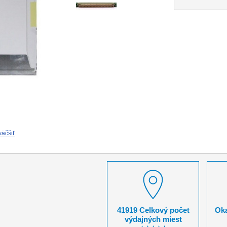
väčšiť
41919 Celkový počet
Oka
výdajných miest