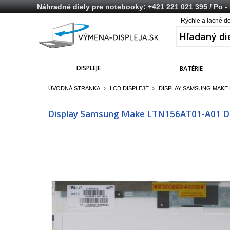
Náhradné diely pre notebooky:
+421 221 021 395
/ Po -
Rýchle a lacné d
DISPLEJE
BATÉRIE
ÚVODNÁ STRÁNKA
LCD DISPLEJE
DISPLAY SAMSUNG MAKE LT
>
>
Display Samsung Make LTN156AT01-A01 Disp