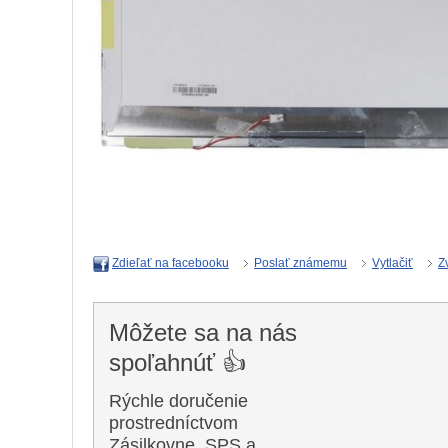
Poslať známemu
Vytlačiť
Z
Zdieľať na facebooku
Môžete sa na nás
spoľahnúť 👍
Rýchle doručenie
prostredníctvom
Zásilkovne, SPS a