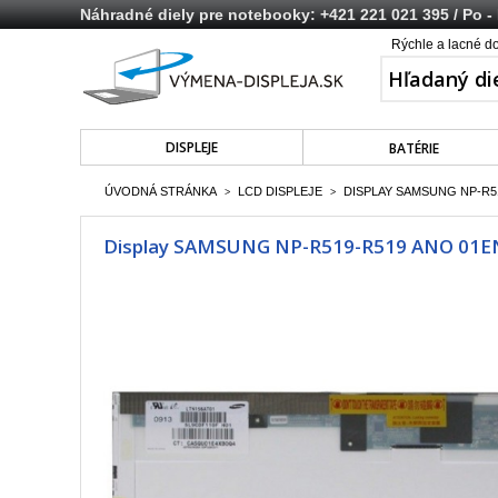
Náhradné diely pre notebooky:
+421 221 021 395
/ Po -
Rýchle a lacné d
DISPLEJE
BATÉRIE
ÚVODNÁ STRÁNKA
LCD DISPLEJE
DISPLAY SAMSUNG NP-R519
>
>
Display SAMSUNG NP-R519-R519 ANO 01EN D