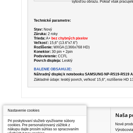
sýtosťou obrazu. Pokiaľ však pracujet
Technické parametre:
Stav:
Nový
Záruka:
2 roky
Trieda:
A+
bez chybných pixelov
Veľkosť:
15,6" (13.6"x7.6")
Rozlíšenie:
WXGA (1366x768 HD)
Konektor:
30 pin + 2pin
Podsvietenie:
CCFL
Povrch displeja:
Lesklý
BALENIE OBSAHUJE:
Náhradný displej k notebooku SAMSUNG NP-R519-R519
Základné údaje: lesklý povrch, veľkosť 15,6", rozlíšenie HD
Nastavenie cookies
Information
Naša p
Pri poskytovaní služieb využívame súbory
Všetko o nákupe
Nové prod
cookies. Pre personalizovaný zážitok z
nákupu dajte prosím súhlas so spracovaním
Ceny dopravného
Výrobcovi