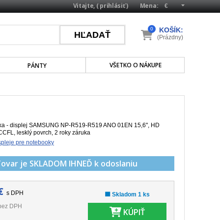
Vitajte, (
prihlásiť
)
Mena:
0
KOŠÍK:
(Prázdny)
VŠETKO O NÁKUPE
PÁNTY
ka - displej SAMSUNG NP-R519-R519 ANO 01EN 15,6", HD
CCFL, lesklý povrch, 2 roky záruka
pleje pre notebooky
Tovar je SKLADOM
IHNEĎ k odoslaniu
€
s DPH
🟩 Skladom 1 ks
bez DPH
KÚPIŤ