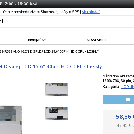
 Pi 7:00 - 15:30 hod
oručenie prostredníctvom Slovenskej pošty a SPS |
Ako hľadať
NABÍJAČKY
KLÁVESNICE
-R519 ANO 01EN DISPLEJ LCD 15,6“ 30PIN HD CCFL - LESKLÝ
isplej LCD 15,6“ 30pin HD CCFL - Lesklý
Náhradná obrazov
1366x768, 30 pin, 
Kategória:
LCD dis
🟩 
58,36 
47,45 €