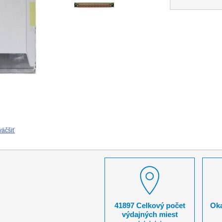
väčšiť
41897 Celkový počet
Oka
výdajných miest