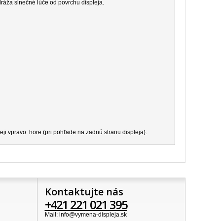
dráža slnečné lúče od povrchu displeja.
ji vpravo hore (pri pohľade na zadnú stranu displeja).
Kontaktujte nás
+421 221 021 395
Mail: info@vymena-displeja.sk