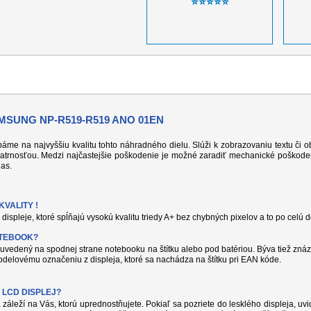
⭐⭐⭐⭐⭐
SUNG NP-R519-R519 ANO 01EN
 dbáme na najvyššiu kvalitu tohto náhradného dielu. Slúži k zobrazovaniu textu či
atrnosťou. Medzi najčastejšie poškodenie je možné zaradiť mechanické poškodeni
jas.
VALITY !
displeje, ktoré spĺňajú vysokú kvalitu triedy A+ bez chybných pixelov a to po celú 
OTEBOOK?
uvedený na spodnej strane notebooku na štítku alebo pod batériou. Býva tiež znáz
delovému označeniu z displeja, ktoré sa nachádza na štítku pri EAN kóde.
 LCD DISPLEJ?
 záleží na Vás, ktorú uprednostňujete. Pokiaľ sa pozriete do lesklého displeja, uvi