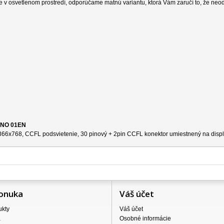
e v osvetlenom prostredí, odporúčame matnú variantu, ktorá Vám zaručí to, že neo
 ANO 01EN
 1366x768, CCFL podsvietenie, 30 pinový + 2pin CCFL konektor umiestnený na disple
onuka
Váš účet
ukty
Váš účet
a
Osobné informácie