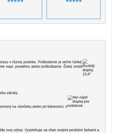
⭐⭐⭐⭐⭐
⭐⭐⭐⭐⭐
 obrazu v rôznej podobe. Poškodenie je veľmi ľahké,
e napr. prasklinu alebo poškrábanie. Ďalej zvislé
dobu záruky.
ornený na rámčeku alebo pri klávesnici. V
díte svoj odraz. Vyzdvihuje sa však svojimi pestrými farbami a