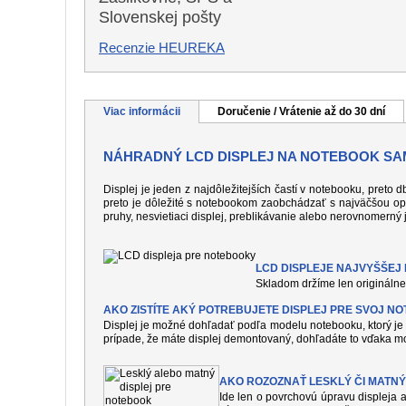
Slovenskej pošty
Recenzie HEUREKA
Viac informácii
Doručenie / Vrátenie až do 30 dní
NÁHRADNÝ LCD DISPLEJ NA NOTEBOOK SAM
Displej je jeden z najdôležitejších častí v notebooku, preto
preto je dôležité s notebookom zaobchádzať s najväčšou op
pruhy, nesvietiaci displej, preblikávanie alebo nerovnomerný 
LCD DISPLEJE NAJVYŠŠEJ K
Skladom držíme len originálne 
AKO ZISTÍTE AKÝ POTREBUJETE DISPLEJ PRE SVOJ N
Displej je možné dohľadať podľa modelu notebooku, ktorý je 
prípade, že máte displej demontovaný, dohľadáte to vďaka mo
AKO ROZOZNAŤ LESKLÝ ČI MATNÝ
Ide len o povrchovú úpravu displeja a