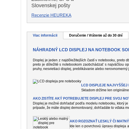
Slovenskej pošty
Recenzie HEUREKA
Viac informácii
Doručenie / Vrátenie až do 30 dní
NÁHRADNÝ LCD DISPLEJ NA NOTEBOOK SON
Displej je jeden z najdôležitejších častí v notebooku, preto
preto je dôležité s notebookom zaobchádzať s najväčšou op
pruhy, nesvietiaci displej, preblikávanie alebo nerovnomerný 
LCD DISPLEJE NAJVYŠŠEJ K
Skladom držíme len originálne 
AKO ZISTÍTE AKÝ POTREBUJETE DISPLEJ PRE SVOJ N
Displej je možné dohľadať podľa modelu notebooku, ktorý je 
prípade, že máte displej demontovaný, dohľadáte to vďaka mo
AKO ROZOZNAŤ LESKLÝ ČI MATNÝ
Ide len o povrchovú úpravu displeja a