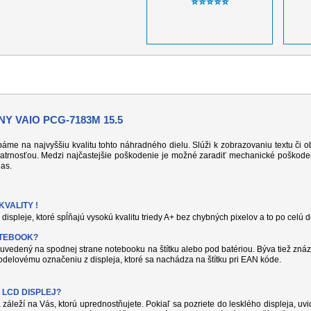
⭐⭐⭐⭐⭐
Y VAIO PCG-7183M 15.5
 dbáme na najvyššiu kvalitu tohto náhradného dielu. Slúži k zobrazovaniu textu či
atrnosťou. Medzi najčastejšie poškodenie je možné zaradiť mechanické poškodeni
jas.
VALITY !
displeje, ktoré spĺňajú vysokú kvalitu triedy A+ bez chybných pixelov a to po celú 
OTEBOOK?
uvedený na spodnej strane notebooku na štítku alebo pod batériou. Býva tiež znáz
delovému označeniu z displeja, ktoré sa nachádza na štítku pri EAN kóde.
 LCD DISPLEJ?
 záleží na Vás, ktorú uprednostňujete. Pokiaľ sa pozriete do lesklého displeja, uvi