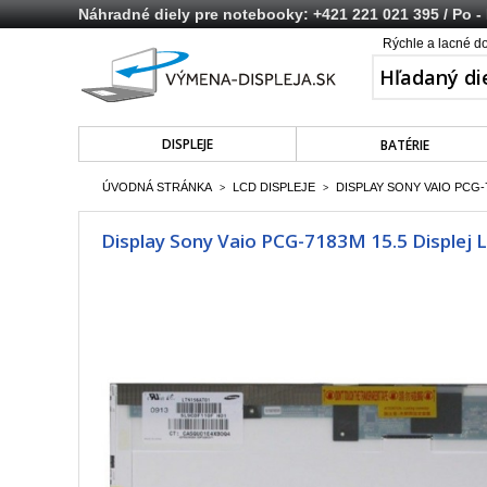
Náhradné diely pre notebooky:
+421 221 021 395
/ Po -
Rýchle a lacné d
DISPLEJE
BATÉRIE
ÚVODNÁ STRÁNKA
LCD DISPLEJE
DISPLAY SONY VAIO PCG-7
>
>
Display Sony Vaio PCG-7183M 15.5 Displej L