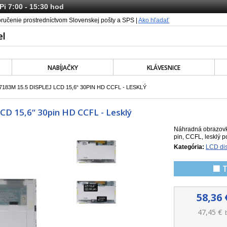
 Pi 7:00 - 15:30 hod
oručenie prostredníctvom Slovenskej pošty a SPS |
Ako hľadať
NABÍJAČKY
KLÁVESNICE
183M 15.5 DISPLEJ LCD 15,6“ 30PIN HD CCFL - LESKLÝ
CD 15,6“ 30pin HD CCFL - Lesklý
Náhradná obrazovk
pin, CCFL, lesklý p
Kategória:
LCD dis
🟩 
58,36 
47,45 €