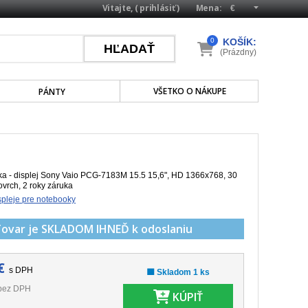
Vitajte, (
prihlásiť
)
Mena:
0
KOŠÍK:
(Prázdny)
VŠETKO O NÁKUPE
PÁNTY
a - displej Sony Vaio PCG-7183M 15.5 15,6", HD 1366x768, 30
ovrch, 2 roky záruka
pleje pre notebooky
Tovar je SKLADOM
IHNEĎ k odoslaniu
€
s DPH
🟩 Skladom 1 ks
bez DPH
KÚPIŤ