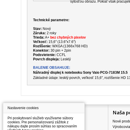
sýtosťou obrazu. Pokiaľ však pracujet
Technické parametre:
Stav:
Nový
Záruka:
2 roky
Trieda:
A+
bez chybných pixelov
Veľkosť:
15,6" (13.6"x7.6")
Rozlíšenie:
WXGA (1366x768 HD)
Konektor:
30 pin + 2pin
Podsvietenie:
CCFL
Povrch displeja:
Lesklý
BALENIE OBSAHUJE:
Náhradný displej k notebooku Sony Vaio PCG-7183M 15.5
Základné údaje: lesklý povrch, veľkosť 15,6", rozlíšenie HD
Nastavenie cookies
Information
Naša p
Pri poskytovaní služieb využívame súbory
Všetko o nákupe
Nové prod
cookies. Pre personalizovaný zážitok z
nákupu dajte prosím súhlas so spracovaním
Ceny dopravného
Výrobcovi