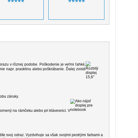
⭐⭐⭐⭐⭐
⭐⭐⭐⭐⭐
 obrazu v rôznej podobe. Poškodenie je veľmi ľahké,
e napr. prasklinu alebo poškrábanie. Ďalej zvislé
dobu záruky.
ornený na rámčeku alebo pri klávesnici. V
díte svoj odraz. Vyzdvihuje sa však svojimi pestrými farbami a