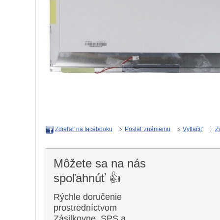
Poslať známemu
Vytlačiť
Z
Zdieľať na facebooku
Môžete sa na nás
spoľahnúť 👍
Rýchle doručenie
prostredníctvom
Zásilkovne, SPS a