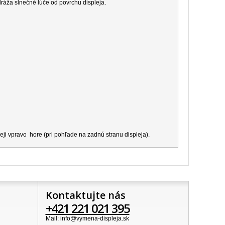
dráža slnečné lúče od povrchu displeja.
ji vpravo hore (pri pohľade na zadnú stranu displeja).
Kontaktujte nás
+421 221 021 395
Mail: info@vymena-displeja.sk