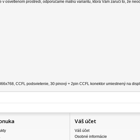
e v osvetlenom prostredí, odporúčame matnú variantu, ktorá Vám zaručí to, že neo
 1366x768, CCFL podsvietenie, 30 pinový + 2pin CCFL konektor umiestnený na disple
onuka
Váš účet
ukty
Váš účet
a
Osobné informácie