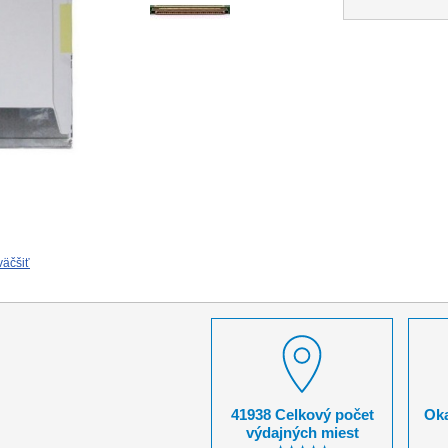
väčšiť
41938 Celkový počet
Oka
výdajných miest