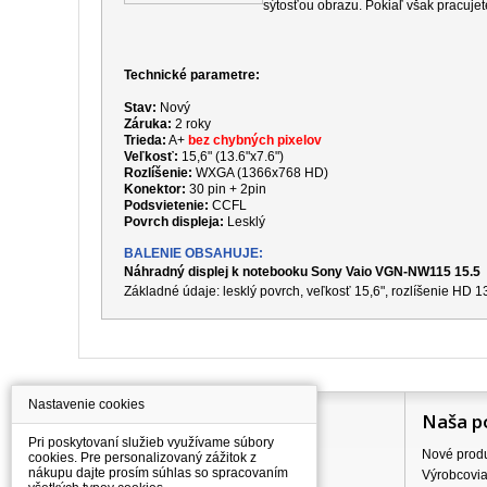
sýtosťou obrazu. Pokiaľ však pracujet
Technické parametre:
Stav:
Nový
Záruka:
2 roky
Trieda:
A+
bez chybných pixelov
Veľkosť:
15,6" (13.6"x7.6")
Rozlíšenie:
WXGA (1366x768 HD)
Konektor:
30 pin + 2pin
Podsvietenie:
CCFL
Povrch displeja:
Lesklý
BALENIE OBSAHUJE:
Náhradný displej k notebooku Sony Vaio VGN-NW115 15.5
Základné údaje: lesklý povrch, veľkosť 15,6", rozlíšenie HD
Nastavenie cookies
Information
Naša p
Pri poskytovaní služieb využívame súbory
Všetko o nákupe
Nové prod
cookies. Pre personalizovaný zážitok z
nákupu dajte prosím súhlas so spracovaním
Ceny dopravného
Výrobcovi