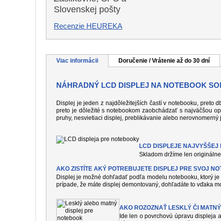
Slovenskej pošty
Recenzie HEUREKA
Viac informácii
Doručenie / Vrátenie až do 30 dní
NÁHRADNÝ LCD DISPLEJ NA NOTEBOOK SON
Displej je jeden z najdôležitejších častí v notebooku, preto
preto je dôležité s notebookom zaobchádzať s najväčšou op
pruhy, nesvietiaci displej, preblikávanie alebo nerovnomerný 
LCD DISPLEJE NAJVYŠŠEJ K
Skladom držíme len originálne 
AKO ZISTÍTE AKÝ POTREBUJETE DISPLEJ PRE SVOJ N
Displej je možné dohľadať podľa modelu notebooku, ktorý je 
prípade, že máte displej demontovaný, dohľadáte to vďaka mo
AKO ROZOZNAŤ LESKLÝ ČI MATNÝ
Ide len o povrchovú úpravu displeja a