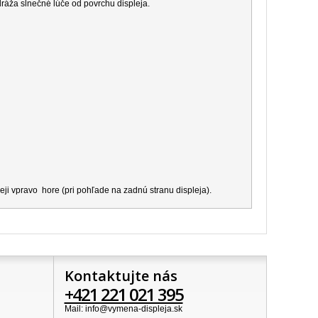
dráža slnečné lúče od povrchu displeja.
ji vpravo hore (pri pohľade na zadnú stranu displeja).
Kontaktujte nás
+421 221 021 395
Mail: info@vymena-displeja.sk