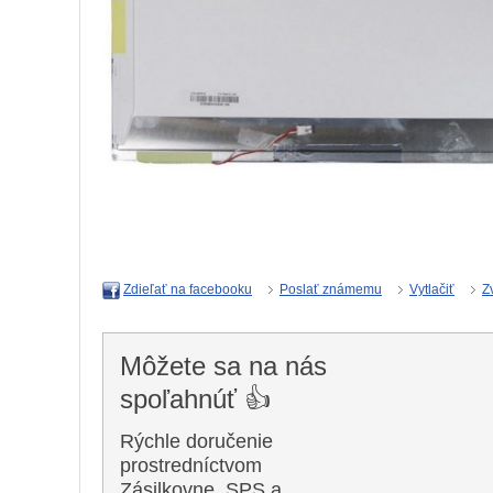
Poslať známemu
Vytlačiť
Z
Zdieľať na facebooku
Môžete sa na nás
spoľahnúť 👍
Rýchle doručenie
prostredníctvom
Zásilkovne, SPS a