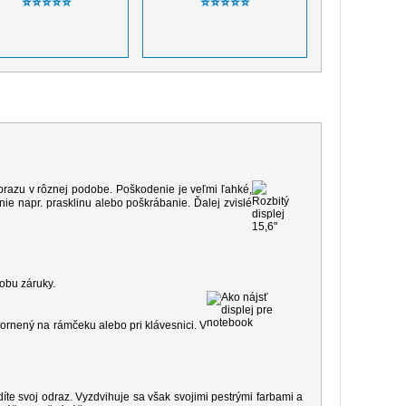
⭐⭐⭐⭐⭐
⭐⭐⭐⭐⭐
 obrazu v rôznej podobe. Poškodenie je veľmi ľahké,
e napr. prasklinu alebo poškrábanie. Ďalej zvislé
dobu záruky.
ornený na rámčeku alebo pri klávesnici. V
díte svoj odraz. Vyzdvihuje sa však svojimi pestrými farbami a