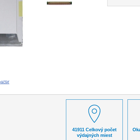
väčšiť
41911 Celkový počet
Oka
výdajných miest