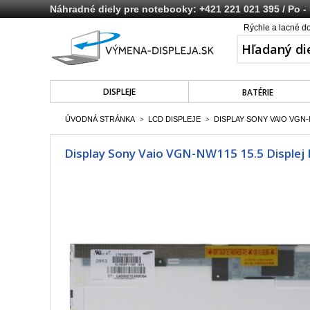
Náhradné diely pre notebooky:
+421 221 021 395
/ Po -
Rýchle a lacné d
DISPLEJE
BATÉRIE
ÚVODNÁ STRÁNKA
LCD DISPLEJE
DISPLAY SONY VAIO VGN-N
>
>
Display Sony Vaio VGN-NW115 15.5 Displej 