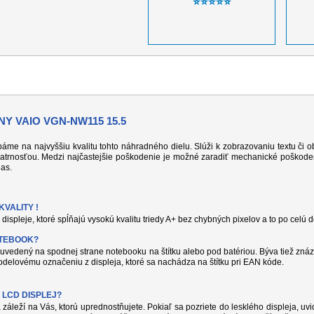
⭐⭐⭐⭐⭐
Y VAIO VGN-NW115 15.5
 dbáme na najvyššiu kvalitu tohto náhradného dielu. Slúži k zobrazovaniu textu či
atrnosťou. Medzi najčastejšie poškodenie je možné zaradiť mechanické poškodeni
jas.
VALITY !
displeje, ktoré spĺňajú vysokú kvalitu triedy A+ bez chybných pixelov a to po celú 
OTEBOOK?
uvedený na spodnej strane notebooku na štítku alebo pod batériou. Býva tiež znáz
delovému označeniu z displeja, ktoré sa nachádza na štítku pri EAN kóde.
 LCD DISPLEJ?
 záleží na Vás, ktorú uprednostňujete. Pokiaľ sa pozriete do lesklého displeja, uvi