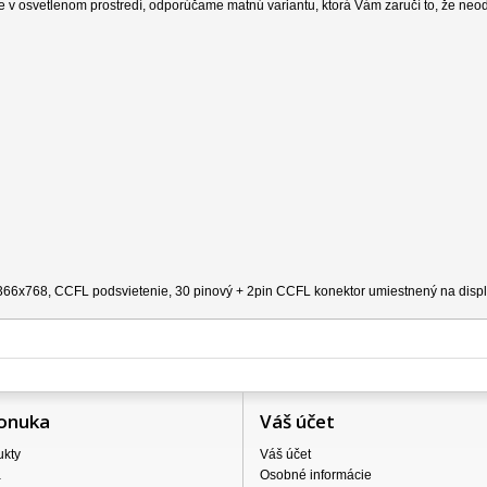
e v osvetlenom prostredí, odporúčame matnú variantu, ktorá Vám zaručí to, že neo
 1366x768, CCFL podsvietenie, 30 pinový + 2pin CCFL konektor umiestnený na disple
onuka
Váš účet
ukty
Váš účet
a
Osobné informácie