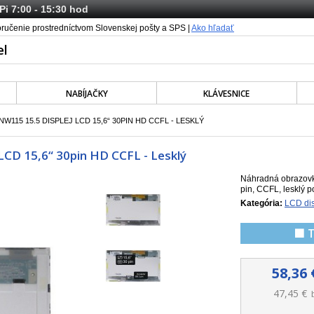
 Pi 7:00 - 15:30 hod
oručenie prostredníctvom Slovenskej pošty a SPS |
Ako hľadať
NABÍJAČKY
KLÁVESNICE
W115 15.5 DISPLEJ LCD 15,6“ 30PIN HD CCFL - LESKLÝ
LCD 15,6“ 30pin HD CCFL - Lesklý
Náhradná obrazovk
pin, CCFL, lesklý p
Kategória:
LCD dis
🟩 
58,36 
47,45 €