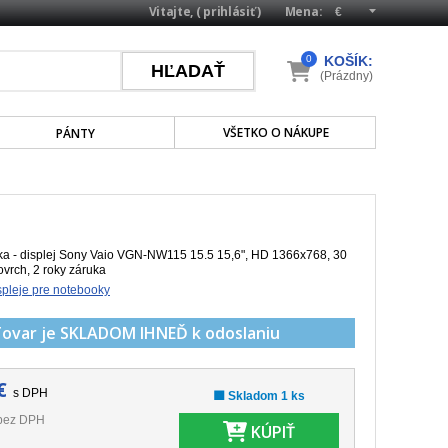
Vitajte, (
prihlásiť
)
Mena:
0
KOŠÍK:
(Prázdny)
VŠETKO O NÁKUPE
PÁNTY
a - displej Sony Vaio VGN-NW115 15.5 15,6", HD 1366x768, 30
ovrch, 2 roky záruka
pleje pre notebooky
Tovar je SKLADOM
IHNEĎ k odoslaniu
€
s DPH
🟩 Skladom 1 ks
bez DPH
KÚPIŤ