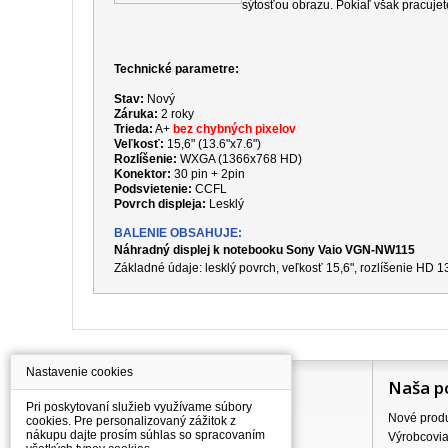
sýtosťou obrazu. Pokiaľ však pracujet
Technické parametre:
Stav:
Nový
Záruka:
2 roky
Trieda:
A+
bez chybných pixelov
Veľkosť:
15,6" (13.6"x7.6")
Rozlíšenie:
WXGA (1366x768 HD)
Konektor:
30 pin + 2pin
Podsvietenie:
CCFL
Povrch displeja:
Lesklý
BALENIE OBSAHUJE:
Náhradný displej k notebooku Sony Vaio VGN-NW115
Základné údaje: lesklý povrch, veľkosť 15,6", rozlíšenie HD
Nastavenie cookies
Information
Naša p
Pri poskytovaní služieb využívame súbory
Všetko o nákupe
Nové prod
cookies. Pre personalizovaný zážitok z
nákupu dajte prosím súhlas so spracovaním
Ceny dopravného
Výrobcovi