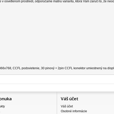
e v osvetlenom prostredí, odporúčame matnú variantu, ktorá Vám zaručí to, že neo
 1366x768, CCFL podsvietenie, 30 pinový + 2pin CCFL konektor umiestnený na disple
onuka
Váš účet
ukty
Váš účet
a
Osobné informácie