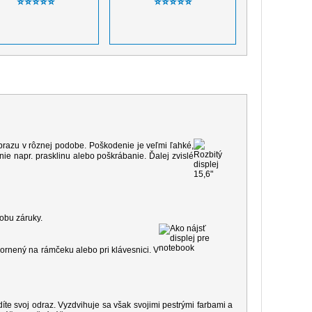
⭐⭐⭐⭐⭐
⭐⭐⭐⭐⭐
 obrazu v rôznej podobe. Poškodenie je veľmi ľahké,
e napr. prasklinu alebo poškrábanie. Ďalej zvislé
dobu záruky.
ornený na rámčeku alebo pri klávesnici. V
díte svoj odraz. Vyzdvihuje sa však svojimi pestrými farbami a