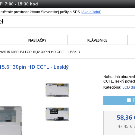
 Pi 7:00 - 15:30 hod
oručenie prostredníctvom Slovenskej pošty a SPS |
Ako hľadať
NABÍJAČKY
KLÁVESNICE
W115 DISPLEJ LCD 15,6“ 30PIN HD CCFL - LESKLÝ
5,6“ 30pin HD CCFL - Lesklý
Náhradná obrazovk
CCFL, lesklý povrc
Kategória:
LCD dis
🟩 
58,36 
47,45 €