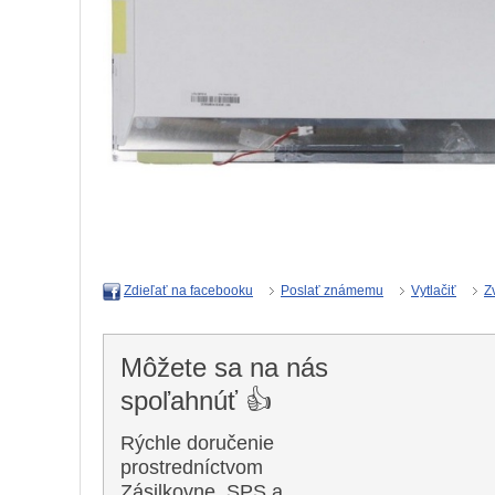
Poslať známemu
Vytlačiť
Z
Zdieľať na facebooku
Môžete sa na nás
spoľahnúť 👍
Rýchle doručenie
prostredníctvom
Zásilkovne, SPS a