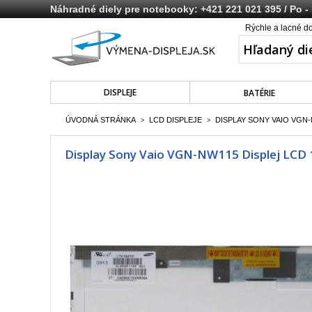
Náhradné diely pre notebooky:
+421 221 021 395
/ Po -
Rýchle a lacné d
DISPLEJE
BATÉRIE
ÚVODNÁ STRÁNKA
LCD DISPLEJE
DISPLAY SONY VAIO VGN-N
>
>
Display Sony Vaio VGN-NW115 Displej LCD 1