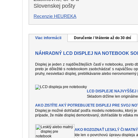
Slovenskej pošty
Recenzie HEUREKA
Viac informácii
Doručenie / Vrátenie až do 30 dní
NÁHRADNÝ LCD DISPLEJ NA NOTEBOOK SO
Displej je jeden z najdôležitejších častí v notebooku, preto
preto je dôležité s notebookom zaobchádzať s najväčšou op
pruhy, nesvietiaci displej, preblikávanie alebo nerovnomerný 
LCD DISPLEJE NAJVYŠŠEJ K
Skladom držíme len originálne 
AKO ZISTÍTE AKÝ POTREBUJETE DISPLEJ PRE SVOJ N
Displej je možné dohľadať podľa modelu notebooku, ktorý je 
prípade, že máte displej demontovaný, dohľadáte to vďaka mo
AKO ROZOZNAŤ LESKLÝ ČI MATNÝ
Ide len o povrchovú úpravu displeja a