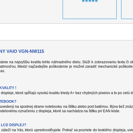
⭐⭐⭐⭐⭐
NY VAIO VGN-NW115
 dbáme na najvyššiu kvalitu tohto náhradného dielu. Slúži k zobrazovaniu textu či
atrnosťou. Medzi najčastejšie poškodenie je možné zaradiť mechanické poškodeni
jas.
VALITY !
displeje, ktoré spĺňajú vysokú kvalitu triedy A+ bez chybných pixelov a to po celú 
OTEBOOK?
uvedený na spodnej strane notebooku na štítku alebo pod batériou. Býva tiež znáz
delovému označeniu z displeja, ktoré sa nachádza na štítku pri EAN kóde.
 LCD DISPLEJ?
 záleží na Vás, ktorú uprednostňujete. Pokiaľ sa pozriete do lesklého displeja, uvi