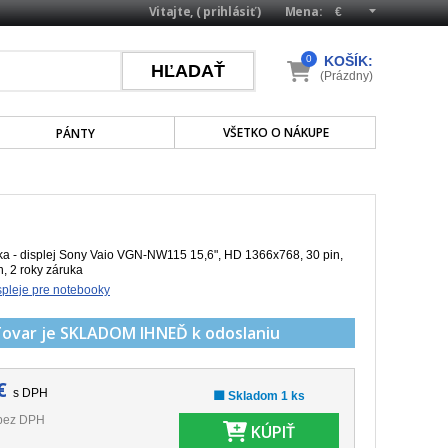
Vitajte, (
prihlásiť
)
Mena:
0
KOŠÍK:
(Prázdny)
VŠETKO O NÁKUPE
PÁNTY
a - displej Sony Vaio VGN-NW115 15,6", HD 1366x768, 30 pin,
h, 2 roky záruka
pleje pre notebooky
Tovar je SKLADOM
IHNEĎ k odoslaniu
€
s DPH
🟩 Skladom 1 ks
bez DPH
KÚPIŤ