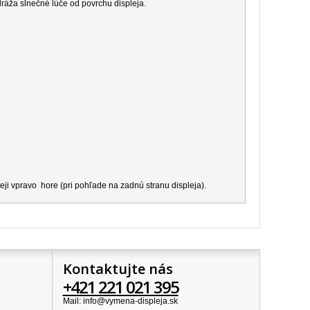
dráža slnečné lúče od povrchu displeja.
ji vpravo hore (pri pohľade na zadnú stranu displeja).
Kontaktujte nás
+421 221 021 395
Mail: info@vymena-displeja.sk