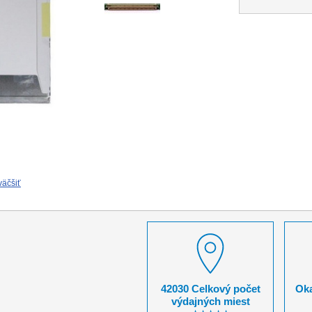
väčšiť
42030 Celkový počet
Oka
výdajných miest