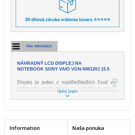
30-dňová záruka vrátenia tovaru ⭐⭐⭐⭐⭐
Viac informácii
NÁHRADNÝ LCD DISPLEJ NA
NOTEBOOK SONY VAIO VGN-NW120J 15.5
Displej je jeden z najdôležitejších častí v
notebooku, preto dbáme na najvyššiu kvalitu
Úplný popis
tohto náhradného dielu. Slúži k
zobrazovaniu textu či obrazu v rôznej
podobe. Poškodenie je veľmi ľahké, preto je
dôležité s notebookom zaobchádzať s
najväčšou opatrnosťou. Medzi najčastejšie
poškodenie je možné zaradiť mechanické
Information
Naša ponuka
poškodenie napr. prasklinu alebo