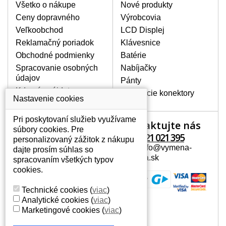
poškrábanie. Ďalej zvislé pruhy, nesvietiaci
Všetko o nákupe
Nové produkty
displej, preblikávanie alebo nerovnomerný
Ceny dopravného
Výrobcovia
jas.
Veľkoobchod
LCD Displej
Reklamačný poriadok
Klávesnice
LCD DISPLEJE NAJVYŠŠEJ
Obchodné podmienky
Batérie
KVALITY !
Spracovanie osobných
Nabíjačky
Skladom držíme len originálne displeje, ktoré
údajov
spĺňajú vysokú kvalitu triedy A+ bez chybných
Pánty
pixelov a to po celú dobu záruky.
Kde nás nájdete
Napájacie konektory
Nastavenie cookies
AKO ZISTÍTE AKÝ POTREBUJETE
DISPLEJ PRE SVOJ NOTEBOOK?
Pri poskytovaní služieb využívame
Kontaktujte nás
Váš účet
Displej je možné dohľadať podľa modelu
súbory cookies. Pre
notebooku, ktorý je uvedený na spodnej
+421 221 021 395
personalizovaný zážitok z nákupu
Váš účet
strane notebooku na štítku alebo pod
Mail: info@vymena-
dajte prosím súhlas so
Osobné informácie
batériou. Býva tiež znázornený na
displeja.sk
spracovaním všetkých typov
rámčeku alebo pri klávesnici. V prípade,
Adresy
cookies.
že máte displej demontovaný, dohľadáte
História objednávok
to vďaka modelovému označeniu z
Technické cookies
(
viac
)
displeja, ktoré sa nachádza na štítku pri
Analytické cookies
(
viac
)
EAN kóde.
Marketingové cookies
(
viac
)