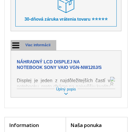
30-dňová záruka vrátenia tovaru ⭐⭐⭐⭐⭐
Viac informácii
NÁHRADNÝ LCD DISPLEJ NA
NOTEBOOK SONY VAIO VGN-NW120J/S
Displej je jeden z najdôležitejších častí v
notebooku, preto dbáme na najvyššiu kvalitu
Úplný popis
tohto náhradného dielu. Slúži k
zobrazovaniu textu či obrazu v rôznej
podobe. Poškodenie je veľmi ľahké, preto je
dôležité s notebookom zaobchádzať s
najväčšou opatrnosťou. Medzi najčastejšie
poškodenie je možné zaradiť mechanické
Information
Naša ponuka
poškodenie napr. prasklinu alebo