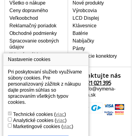
poškrábanie. Ďalej zvislé pruhy, nesvietiaci
Všetko o nákupe
Nové produkty
displej, preblikávanie alebo nerovnomerný
Ceny dopravného
Výrobcovia
jas.
Veľkoobchod
LCD Displej
Reklamačný poriadok
Klávesnice
LCD DISPLEJE NAJVYŠŠEJ
Obchodné podmienky
Batérie
KVALITY !
Spracovanie osobných
Nabíjačky
Skladom držíme len originálne displeje, ktoré
údajov
spĺňajú vysokú kvalitu triedy A+ bez chybných
Pánty
pixelov a to po celú dobu záruky.
Kde nás nájdete
Napájacie konektory
Nastavenie cookies
AKO ZISTÍTE AKÝ POTREBUJETE
DISPLEJ PRE SVOJ NOTEBOOK?
Pri poskytovaní služieb využívame
Kontaktujte nás
Váš účet
Displej je možné dohľadať podľa modelu
súbory cookies. Pre
notebooku, ktorý je uvedený na spodnej
+421 221 021 395
personalizovaný zážitok z nákupu
Váš účet
strane notebooku na štítku alebo pod
Mail: info@vymena-
dajte prosím súhlas so
Osobné informácie
batériou. Býva tiež znázornený na
displeja.sk
spracovaním všetkých typov
rámčeku alebo pri klávesnici. V prípade,
Adresy
cookies.
že máte displej demontovaný, dohľadáte
História objednávok
to vďaka modelovému označeniu z
Technické cookies
(
viac
)
displeja, ktoré sa nachádza na štítku pri
Analytické cookies
(
viac
)
EAN kóde.
Marketingové cookies
(
viac
)