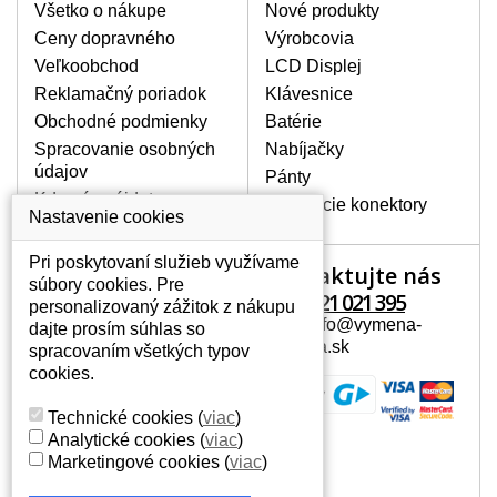
poškrábanie. Ďalej zvislé pruhy, nesvietiaci
Všetko o nákupe
Nové produkty
displej, preblikávanie alebo nerovnomerný
Ceny dopravného
Výrobcovia
jas.
Veľkoobchod
LCD Displej
Reklamačný poriadok
Klávesnice
LCD DISPLEJE NAJVYŠŠEJ
Obchodné podmienky
Batérie
KVALITY !
Spracovanie osobných
Nabíjačky
Skladom držíme len originálne displeje, ktoré
údajov
spĺňajú vysokú kvalitu triedy A+ bez chybných
Pánty
pixelov a to po celú dobu záruky.
Kde nás nájdete
Napájacie konektory
Nastavenie cookies
AKO ZISTÍTE AKÝ POTREBUJETE
DISPLEJ PRE SVOJ NOTEBOOK?
Pri poskytovaní služieb využívame
Kontaktujte nás
Váš účet
Displej je možné dohľadať podľa modelu
súbory cookies. Pre
notebooku, ktorý je uvedený na spodnej
+421 221 021 395
personalizovaný zážitok z nákupu
Váš účet
strane notebooku na štítku alebo pod
Mail: info@vymena-
dajte prosím súhlas so
Osobné informácie
batériou. Býva tiež znázornený na
displeja.sk
spracovaním všetkých typov
rámčeku alebo pri klávesnici. V prípade,
Adresy
cookies.
že máte displej demontovaný, dohľadáte
História objednávok
to vďaka modelovému označeniu z
Technické cookies
(
viac
)
displeja, ktoré sa nachádza na štítku pri
Analytické cookies
(
viac
)
EAN kóde.
Marketingové cookies
(
viac
)