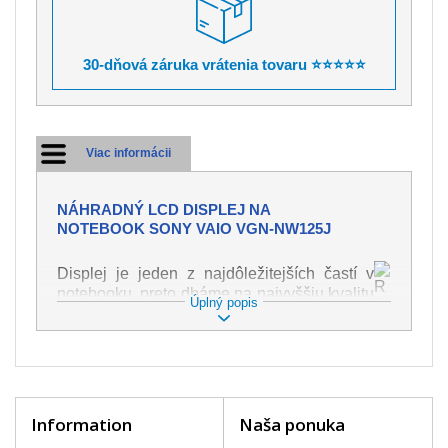
30-dňová záruka vrátenia tovaru ⭐⭐⭐⭐⭐
Viac informácii
NÁHRADNÝ LCD DISPLEJ NA
NOTEBOOK SONY VAIO VGN-NW125J
Displej je jeden z najdôležitejších častí v
notebooku, preto dbáme na najvyššiu kvalitu
Úplný popis
tohto náhradného dielu. Slúži k
zobrazovaniu textu či obrazu v rôznej
podobe. Poškodenie je veľmi ľahké, preto je
dôležité s notebookom zaobchádzať s
najväčšou opatrnosťou. Medzi najčastejšie
poškodenie je možné zaradiť mechanické
Information
Naša ponuka
poškodenie napr. prasklinu alebo