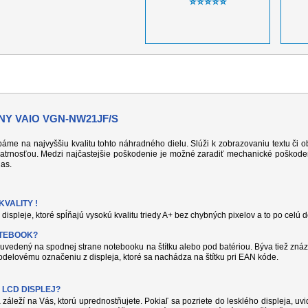
⭐⭐⭐⭐⭐
Y VAIO VGN-NW21JF/S
 dbáme na najvyššiu kvalitu tohto náhradného dielu. Slúži k zobrazovaniu textu či
atrnosťou. Medzi najčastejšie poškodenie je možné zaradiť mechanické poškodeni
jas.
VALITY !
displeje, ktoré spĺňajú vysokú kvalitu triedy A+ bez chybných pixelov a to po celú 
OTEBOOK?
uvedený na spodnej strane notebooku na štítku alebo pod batériou. Býva tiež znáz
delovému označeniu z displeja, ktoré sa nachádza na štítku pri EAN kóde.
 LCD DISPLEJ?
 záleží na Vás, ktorú uprednostňujete. Pokiaľ sa pozriete do lesklého displeja, uvi