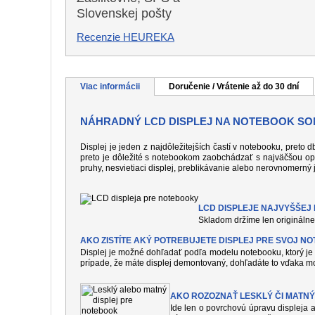
Slovenskej pošty
Recenzie HEUREKA
Viac informácii
Doručenie / Vrátenie až do 30 dní
NÁHRADNÝ LCD DISPLEJ NA NOTEBOOK SON
Displej je jeden z najdôležitejších častí v notebooku, preto
preto je dôležité s notebookom zaobchádzať s najväčšou op
pruhy, nesvietiaci displej, preblikávanie alebo nerovnomerný 
LCD DISPLEJE NAJVYŠŠEJ K
Skladom držíme len originálne 
AKO ZISTÍTE AKÝ POTREBUJETE DISPLEJ PRE SVOJ N
Displej je možné dohľadať podľa modelu notebooku, ktorý je 
prípade, že máte displej demontovaný, dohľadáte to vďaka mo
AKO ROZOZNAŤ LESKLÝ ČI MATNÝ
Ide len o povrchovú úpravu displeja a