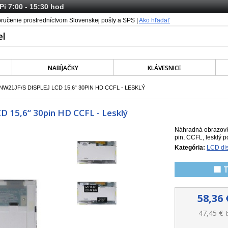
 Pi 7:00 - 15:30 hod
oručenie prostredníctvom Slovenskej pošty a SPS |
Ako hľadať
NABÍJAČKY
KLÁVESNICE
W21JF/S DISPLEJ LCD 15,6“ 30PIN HD CCFL - LESKLÝ
D 15,6“ 30pin HD CCFL - Lesklý
Náhradná obrazovk
pin, CCFL, lesklý p
Kategória:
LCD dis
🟩 
58,36 
47,45 €