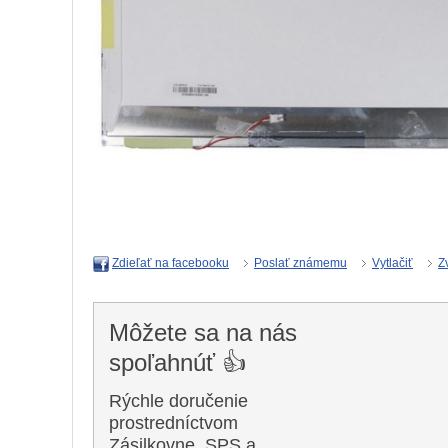
Poslať známemu
Vytlačiť
Z
Zdieľať na facebooku
Môžete sa na nás
spoľahnúť 👍
Rýchle doručenie
prostredníctvom
Zásilkovne, SPS a