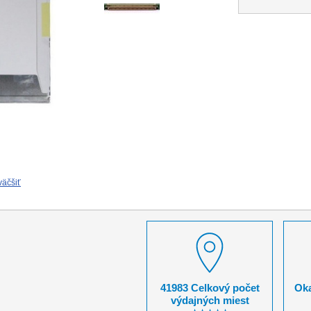
väčšiť
41983 Celkový počet
Oka
výdajných miest