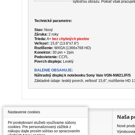
sýtosťou obrazu. Pokiaľ však pracujet
Technické parametre:
Stav:
Nový
Záruka:
2 roky
Trieda:
A+
bez chybných pixelov
Veľkosť:
15,6" (13.6"x7.6")
Rozlíšenie:
WXGA (1366x768 HD)
Konektor:
30 pin + 2pin
Podsvietenie:
CCFL
Povrch displeja:
Lesklý
BALENIE OBSAHUJE:
Náhradný displej k notebooku Sony Vaio VGN-NW21JF/S
Základné údaje: lesklý povrch, veľkosť 15,6", rozlíšenie HD
Nastavenie cookies
Information
Naša p
Pri poskytovaní služieb využívame súbory
Všetko o nákupe
Nové prod
cookies. Pre personalizovaný zážitok z
nákupu dajte prosím súhlas so spracovaním
Ceny dopravného
Výrobcovi