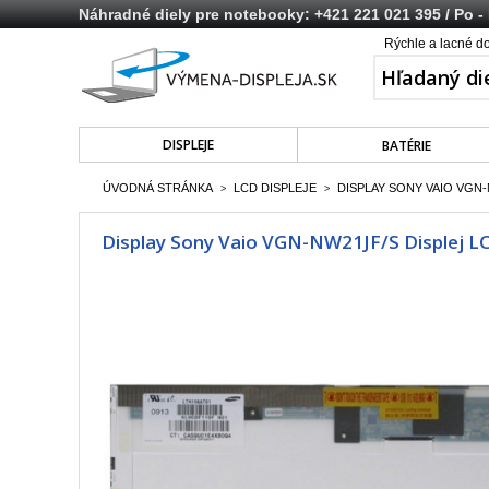
Náhradné diely pre notebooky:
+421 221 021 395
/ Po -
Rýchle a lacné d
DISPLEJE
BATÉRIE
ÚVODNÁ STRÁNKA
LCD DISPLEJE
DISPLAY SONY VAIO VGN-N
>
>
Display Sony Vaio VGN-NW21JF/S Displej LC