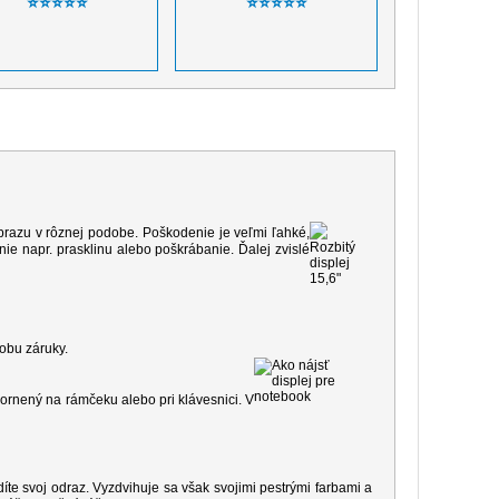
⭐⭐⭐⭐⭐
⭐⭐⭐⭐⭐
 obrazu v rôznej podobe. Poškodenie je veľmi ľahké,
e napr. prasklinu alebo poškrábanie. Ďalej zvislé
dobu záruky.
ornený na rámčeku alebo pri klávesnici. V
díte svoj odraz. Vyzdvihuje sa však svojimi pestrými farbami a