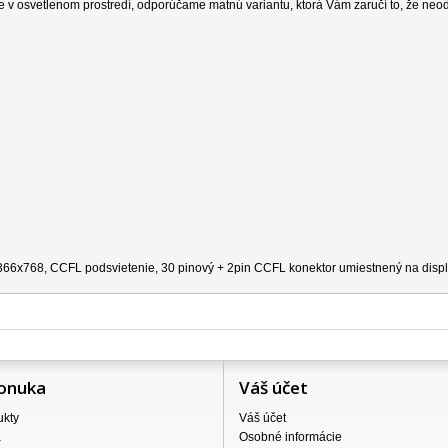
e v osvetlenom prostredí, odporúčame matnú variantu, ktorá Vám zaručí to, že neo
 1366x768, CCFL podsvietenie, 30 pinový + 2pin CCFL konektor umiestnený na disple
onuka
Váš účet
ukty
Váš účet
a
Osobné informácie