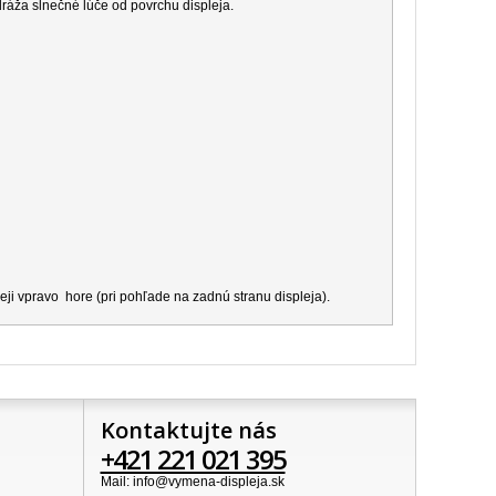
dráža slnečné lúče od povrchu displeja.
ji vpravo hore (pri pohľade na zadnú stranu displeja).
Kontaktujte nás
+421 221 021 395
Mail: info@vymena-displeja.sk