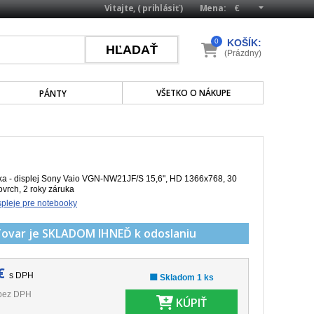
Vitajte, (
prihlásiť
)
Mena:
0
KOŠÍK:
(Prázdny)
VŠETKO O NÁKUPE
PÁNTY
a - displej Sony Vaio VGN-NW21JF/S 15,6", HD 1366x768, 30
ovrch, 2 roky záruka
pleje pre notebooky
Tovar je SKLADOM
IHNEĎ k odoslaniu
€
s DPH
🟩 Skladom 1 ks
bez DPH
KÚPIŤ