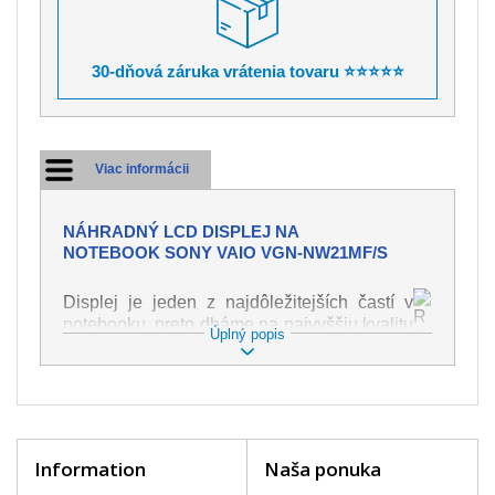
30-dňová záruka vrátenia tovaru ⭐⭐⭐⭐⭐
Viac informácii
NÁHRADNÝ LCD DISPLEJ NA
NOTEBOOK SONY VAIO VGN-NW21MF/S
Displej je jeden z najdôležitejších častí v
notebooku, preto dbáme na najvyššiu kvalitu
Úplný popis
tohto náhradného dielu. Slúži k
zobrazovaniu textu či obrazu v rôznej
podobe. Poškodenie je veľmi ľahké, preto je
dôležité s notebookom zaobchádzať s
najväčšou opatrnosťou. Medzi najčastejšie
poškodenie je možné zaradiť mechanické
Information
Naša ponuka
poškodenie napr. prasklinu alebo