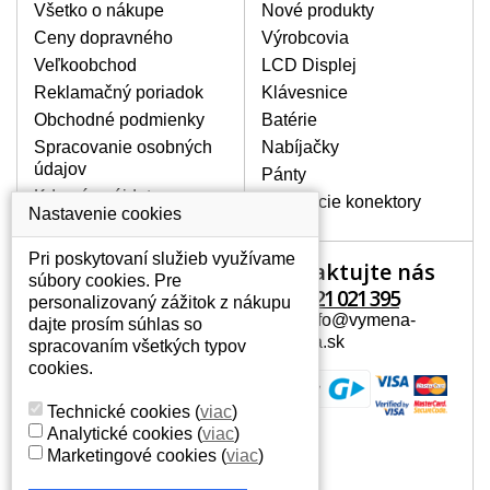
poškrábanie. Ďalej zvislé pruhy, nesvietiaci
Všetko o nákupe
Nové produkty
displej, preblikávanie alebo nerovnomerný
Ceny dopravného
Výrobcovia
jas.
Veľkoobchod
LCD Displej
Reklamačný poriadok
Klávesnice
LCD DISPLEJE NAJVYŠŠEJ
Obchodné podmienky
Batérie
KVALITY !
Spracovanie osobných
Nabíjačky
Skladom držíme len originálne displeje, ktoré
údajov
spĺňajú vysokú kvalitu triedy A+ bez chybných
Pánty
pixelov a to po celú dobu záruky.
Kde nás nájdete
Napájacie konektory
Nastavenie cookies
AKO ZISTÍTE AKÝ POTREBUJETE
DISPLEJ PRE SVOJ NOTEBOOK?
Pri poskytovaní služieb využívame
Kontaktujte nás
Váš účet
Displej je možné dohľadať podľa modelu
súbory cookies. Pre
notebooku, ktorý je uvedený na spodnej
+421 221 021 395
personalizovaný zážitok z nákupu
Váš účet
strane notebooku na štítku alebo pod
Mail: info@vymena-
dajte prosím súhlas so
Osobné informácie
batériou. Býva tiež znázornený na
displeja.sk
spracovaním všetkých typov
rámčeku alebo pri klávesnici. V prípade,
Adresy
cookies.
že máte displej demontovaný, dohľadáte
História objednávok
to vďaka modelovému označeniu z
Technické cookies
(
viac
)
displeja, ktoré sa nachádza na štítku pri
Analytické cookies
(
viac
)
EAN kóde.
Marketingové cookies
(
viac
)