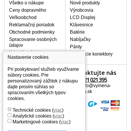
poškrábanie. Ďalej zvislé pruhy, nesvietiaci
Všetko o nákupe
Nové produkty
displej, preblikávanie alebo nerovnomerný
Ceny dopravného
Výrobcovia
jas.
Veľkoobchod
LCD Displej
Reklamačný poriadok
Klávesnice
LCD DISPLEJE NAJVYŠŠEJ
Obchodné podmienky
Batérie
KVALITY !
Spracovanie osobných
Nabíjačky
Skladom držíme len originálne displeje, ktoré
údajov
spĺňajú vysokú kvalitu triedy A+ bez chybných
Pánty
pixelov a to po celú dobu záruky.
Kde nás nájdete
Napájacie konektory
Nastavenie cookies
AKO ZISTÍTE AKÝ POTREBUJETE
DISPLEJ PRE SVOJ NOTEBOOK?
Pri poskytovaní služieb využívame
Kontaktujte nás
Váš účet
Displej je možné dohľadať podľa modelu
súbory cookies. Pre
notebooku, ktorý je uvedený na spodnej
+421 221 021 395
personalizovaný zážitok z nákupu
Váš účet
strane notebooku na štítku alebo pod
Mail: info@vymena-
dajte prosím súhlas so
Osobné informácie
batériou. Býva tiež znázornený na
displeja.sk
spracovaním všetkých typov
rámčeku alebo pri klávesnici. V prípade,
Adresy
cookies.
že máte displej demontovaný, dohľadáte
História objednávok
to vďaka modelovému označeniu z
Technické cookies
(
viac
)
displeja, ktoré sa nachádza na štítku pri
Analytické cookies
(
viac
)
EAN kóde.
Marketingové cookies
(
viac
)