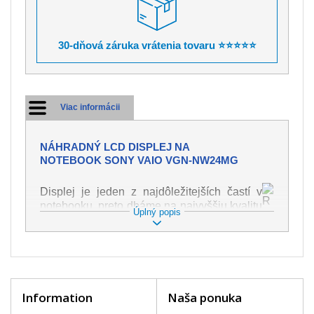
30-dňová záruka vrátenia tovaru ⭐⭐⭐⭐⭐
Viac informácii
NÁHRADNÝ LCD DISPLEJ NA
NOTEBOOK SONY VAIO VGN-NW24MG
Displej je jeden z najdôležitejších častí v
notebooku, preto dbáme na najvyššiu kvalitu
Úplný popis
tohto náhradného dielu. Slúži k
zobrazovaniu textu či obrazu v rôznej
podobe. Poškodenie je veľmi ľahké, preto je
dôležité s notebookom zaobchádzať s
najväčšou opatrnosťou. Medzi najčastejšie
poškodenie je možné zaradiť mechanické
Information
Naša ponuka
poškodenie napr. prasklinu alebo