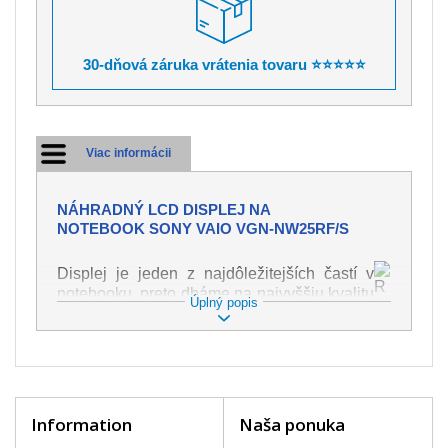
30-dňová záruka vrátenia tovaru ⭐⭐⭐⭐⭐
Viac informácii
NÁHRADNÝ LCD DISPLEJ NA
NOTEBOOK SONY VAIO VGN-NW25RF/S
Displej je jeden z najdôležitejších častí v
notebooku, preto dbáme na najvyššiu kvalitu
Úplný popis
tohto náhradného dielu. Slúži k
zobrazovaniu textu či obrazu v rôznej
podobe. Poškodenie je veľmi ľahké, preto je
dôležité s notebookom zaobchádzať s
najväčšou opatrnosťou. Medzi najčastejšie
poškodenie je možné zaradiť mechanické
Information
Naša ponuka
poškodenie napr. prasklinu alebo