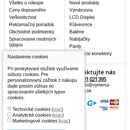
poškrábanie. Ďalej zvislé pruhy, nesvietiaci
Všetko o nákupe
Nové produkty
displej, preblikávanie alebo nerovnomerný
Ceny dopravného
Výrobcovia
jas.
Veľkoobchod
LCD Displej
Reklamačný poriadok
Klávesnice
LCD DISPLEJE NAJVYŠŠEJ
Obchodné podmienky
Batérie
KVALITY !
Spracovanie osobných
Nabíjačky
Skladom držíme len originálne displeje, ktoré
údajov
spĺňajú vysokú kvalitu triedy A+ bez chybných
Pánty
pixelov a to po celú dobu záruky.
Kde nás nájdete
Napájacie konektory
Nastavenie cookies
AKO ZISTÍTE AKÝ POTREBUJETE
DISPLEJ PRE SVOJ NOTEBOOK?
Pri poskytovaní služieb využívame
Kontaktujte nás
Váš účet
Displej je možné dohľadať podľa modelu
súbory cookies. Pre
notebooku, ktorý je uvedený na spodnej
+421 221 021 395
personalizovaný zážitok z nákupu
Váš účet
strane notebooku na štítku alebo pod
Mail: info@vymena-
dajte prosím súhlas so
Osobné informácie
batériou. Býva tiež znázornený na
displeja.sk
spracovaním všetkých typov
rámčeku alebo pri klávesnici. V prípade,
Adresy
cookies.
že máte displej demontovaný, dohľadáte
História objednávok
to vďaka modelovému označeniu z
Technické cookies
(
viac
)
displeja, ktoré sa nachádza na štítku pri
Analytické cookies
(
viac
)
EAN kóde.
Marketingové cookies
(
viac
)