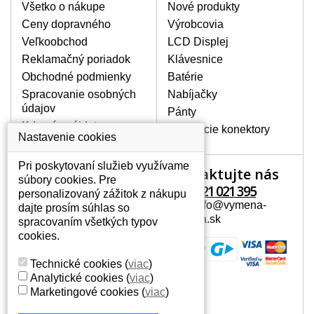
poškrábanie. Ďalej zvislé pruhy, nesvietiaci
Všetko o nákupe
Nové produkty
displej, preblikávanie alebo nerovnomerný
Ceny dopravného
Výrobcovia
jas.
Veľkoobchod
LCD Displej
Reklamačný poriadok
Klávesnice
LCD DISPLEJE NAJVYŠŠEJ
Obchodné podmienky
Batérie
KVALITY !
Spracovanie osobných
Nabíjačky
Skladom držíme len originálne displeje, ktoré
údajov
spĺňajú vysokú kvalitu triedy A+ bez chybných
Pánty
pixelov a to po celú dobu záruky.
Kde nás nájdete
Napájacie konektory
Nastavenie cookies
AKO ZISTÍTE AKÝ POTREBUJETE
DISPLEJ PRE SVOJ NOTEBOOK?
Pri poskytovaní služieb využívame
Kontaktujte nás
Váš účet
Displej je možné dohľadať podľa modelu
súbory cookies. Pre
notebooku, ktorý je uvedený na spodnej
+421 221 021 395
personalizovaný zážitok z nákupu
Váš účet
strane notebooku na štítku alebo pod
Mail: info@vymena-
dajte prosím súhlas so
Osobné informácie
batériou. Býva tiež znázornený na
displeja.sk
spracovaním všetkých typov
rámčeku alebo pri klávesnici. V prípade,
Adresy
cookies.
že máte displej demontovaný, dohľadáte
História objednávok
to vďaka modelovému označeniu z
Technické cookies
(
viac
)
displeja, ktoré sa nachádza na štítku pri
Analytické cookies
(
viac
)
EAN kóde.
Marketingové cookies
(
viac
)