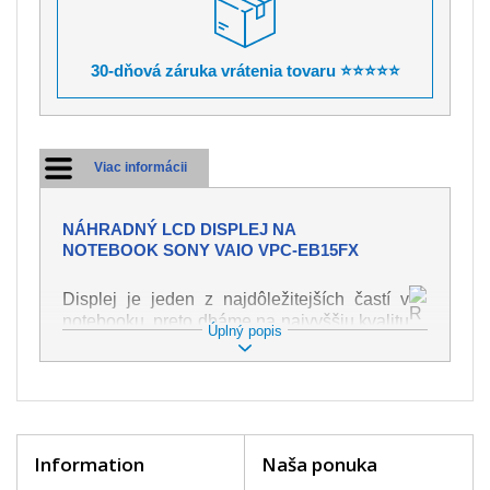
30-dňová záruka vrátenia tovaru ⭐⭐⭐⭐⭐
Viac informácii
NÁHRADNÝ LCD DISPLEJ NA
NOTEBOOK SONY VAIO VPC-EB15FX
Displej je jeden z najdôležitejších častí v
notebooku, preto dbáme na najvyššiu kvalitu
Úplný popis
tohto náhradného dielu. Slúži k
zobrazovaniu textu či obrazu v rôznej
podobe. Poškodenie je veľmi ľahké, preto je
dôležité s notebookom zaobchádzať s
najväčšou opatrnosťou. Medzi najčastejšie
poškodenie je možné zaradiť mechanické
Information
Naša ponuka
poškodenie napr. prasklinu alebo