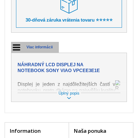
30-dňová záruka vrátenia tovaru ⭐⭐⭐⭐⭐
Viac informácii
NÁHRADNÝ LCD DISPLEJ NA
NOTEBOOK SONY VIAO VPCEE3E1E
Displej je jeden z najdôležitejších častí v
notebooku, preto dbáme na najvyššiu kvalitu
Úplný popis
tohto náhradného dielu. Slúži k
zobrazovaniu textu či obrazu v rôznej
podobe. Poškodenie je veľmi ľahké, preto je
dôležité s notebookom zaobchádzať s
najväčšou opatrnosťou. Medzi najčastejšie
poškodenie je možné zaradiť mechanické
Information
Naša ponuka
poškodenie napr. prasklinu alebo