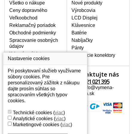
poškrábanie. Ďalej zvislé pruhy, nesvietiaci
Všetko o nákupe
Nové produkty
displej, preblikávanie alebo nerovnomerný
Ceny dopravného
Výrobcovia
jas.
Veľkoobchod
LCD Displej
Reklamačný poriadok
Klávesnice
LCD DISPLEJE NAJVYŠŠEJ
Obchodné podmienky
Batérie
KVALITY !
Spracovanie osobných
Nabíjačky
Skladom držíme len originálne displeje, ktoré
údajov
spĺňajú vysokú kvalitu triedy A+ bez chybných
Pánty
pixelov a to po celú dobu záruky.
Kde nás nájdete
Napájacie konektory
Nastavenie cookies
AKO ZISTÍTE AKÝ POTREBUJETE
DISPLEJ PRE SVOJ NOTEBOOK?
Pri poskytovaní služieb využívame
Kontaktujte nás
Váš účet
Displej je možné dohľadať podľa modelu
súbory cookies. Pre
notebooku, ktorý je uvedený na spodnej
+421 221 021 395
personalizovaný zážitok z nákupu
Váš účet
strane notebooku na štítku alebo pod
Mail: info@vymena-
dajte prosím súhlas so
Osobné informácie
batériou. Býva tiež znázornený na
displeja.sk
spracovaním všetkých typov
rámčeku alebo pri klávesnici. V prípade,
Adresy
cookies.
že máte displej demontovaný, dohľadáte
História objednávok
to vďaka modelovému označeniu z
Technické cookies
(
viac
)
displeja, ktoré sa nachádza na štítku pri
Analytické cookies
(
viac
)
EAN kóde.
Marketingové cookies
(
viac
)