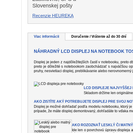
Slovenskej pošty
Recenzie HEUREKA
Viac informácii
Doručenie / Vrátenie až do 30 dní
NÁHRADNÝ LCD DISPLEJ NA NOTEBOOK TOS
Displej je jeden z najdôležitejších častí v notebooku, preto
preto je dôležité s notebookom zaobchádzať s najväčšou op
pruhy, nesvietiaci displej, preblikávanie alebo nerovnomerný 
LCD DISPLEJE NAJVYŠŠEJ K
Skladom držíme len originálne 
AKO ZISTÍTE AKÝ POTREBUJETE DISPLEJ PRE SVOJ N
Displej je možné dohľadať podľa modelu notebooku, ktorý je 
prípade, že máte displej demontovaný, dohľadáte to vďaka mo
AKO ROZOZNAŤ LESKLÝ ČI MATNÝ
Ide len o povrchovú úpravu displeja a