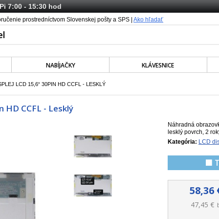
 Pi 7:00 - 15:30 hod
oručenie prostredníctvom Slovenskej pošty a SPS |
Ako hľadať
NABÍJAČKY
KLÁVESNICE
SPLEJ LCD 15,6“ 30PIN HD CCFL - LESKLÝ
in HD CCFL - Lesklý
Náhradná obrazovka
lesklý povrch, 2 ro
Kategória:
LCD dis
🟩 
58,36 
47,45 €