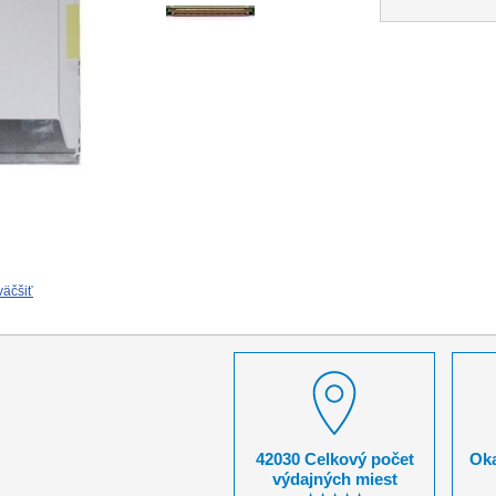
väčšiť
42030 Celkový počet
Oka
výdajných miest