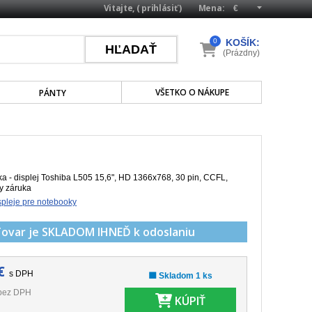
Vitajte, (
prihlásiť
)
Mena:
0
KOŠÍK:
(Prázdny)
VŠETKO O NÁKUPE
PÁNTY
 - displej Toshiba L505 15,6", HD 1366x768, 30 pin, CCFL,
ky záruka
pleje pre notebooky
Tovar je SKLADOM
IHNEĎ k odoslaniu
€
s DPH
🟩 Skladom 1 ks
bez DPH
KÚPIŤ