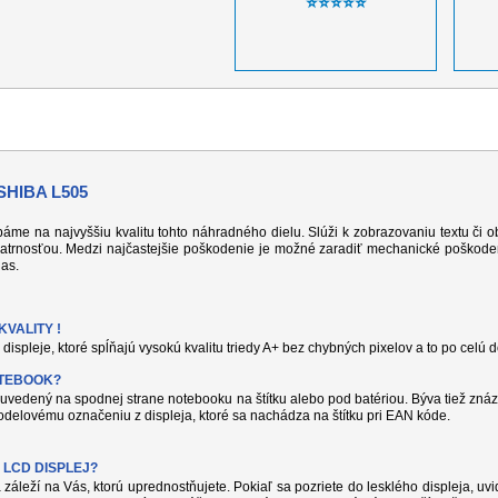
⭐⭐⭐⭐⭐
HIBA L505
 dbáme na najvyššiu kvalitu tohto náhradného dielu. Slúži k zobrazovaniu textu či
atrnosťou. Medzi najčastejšie poškodenie je možné zaradiť mechanické poškodeni
jas.
VALITY !
displeje, ktoré spĺňajú vysokú kvalitu triedy A+ bez chybných pixelov a to po celú 
OTEBOOK?
uvedený na spodnej strane notebooku na štítku alebo pod batériou. Býva tiež znáz
delovému označeniu z displeja, ktoré sa nachádza na štítku pri EAN kóde.
 LCD DISPLEJ?
 záleží na Vás, ktorú uprednostňujete. Pokiaľ sa pozriete do lesklého displeja, uvi