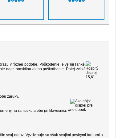
⭐⭐⭐⭐⭐
⭐⭐⭐⭐⭐
 obrazu v rôznej podobe. Poškodenie je veľmi ľahké,
e napr. prasklinu alebo poškrábanie. Ďalej zvislé
dobu záruky.
ornený na rámčeku alebo pri klávesnici. V
díte svoj odraz. Vyzdvihuje sa však svojimi pestrými farbami a