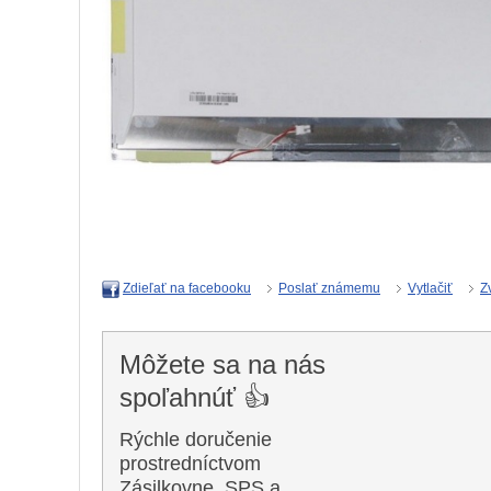
Poslať známemu
Vytlačiť
Z
Zdieľať na facebooku
Môžete sa na nás
spoľahnúť 👍
Rýchle doručenie
prostredníctvom
Zásilkovne, SPS a