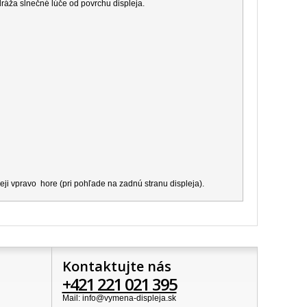
dráža slnečné lúče od povrchu displeja.
ji vpravo hore (pri pohľade na zadnú stranu displeja).
Kontaktujte nás
+421 221 021 395
Mail: info@vymena-displeja.sk