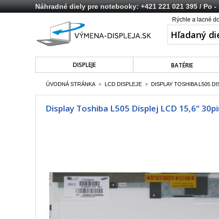
Náhradné diely pre notebooky:
+421 221 021 395
/ Po -
Rýchle a lacné d
DISPLEJE
BATÉRIE
ÚVODNÁ STRÁNKA
LCD DISPLEJE
DISPLAY TOSHIBA L505 DI
>
>
Display Toshiba L505 Displej LCD 15,6“ 30p