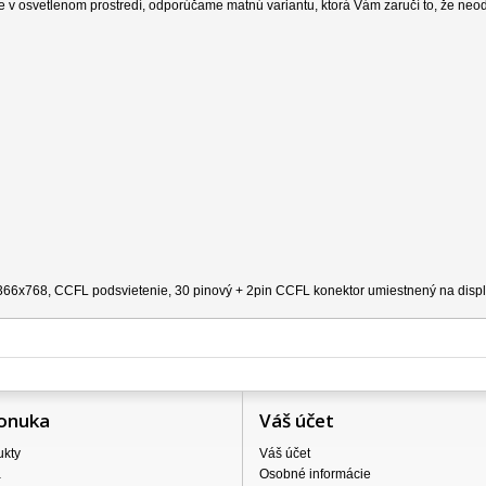
e v osvetlenom prostredí, odporúčame matnú variantu, ktorá Vám zaručí to, že neo
 1366x768, CCFL podsvietenie, 30 pinový + 2pin CCFL konektor umiestnený na disple
onuka
Váš účet
ukty
Váš účet
a
Osobné informácie