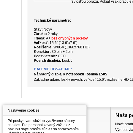
sýtosťou obrazu. Pokiaľ však pracujet
Technické parametre:
Stav:
Nový
Záruka:
2 roky
Trieda:
A+
bez chybných pixelov
Veľkosť:
15,6" (13.6"x7.6")
Rozlíšenie:
WXGA (1366x768 HD)
Konektor:
30 pin + 2pin
Podsvietenie:
CCFL
Povrch displeja:
Lesklý
BALENIE OBSAHUJE:
Náhradný displej k notebooku Toshiba L505
Základné údaje: lesklý povrch, veľkosť 15,6", rozlíšenie HD
Nastavenie cookies
Information
Naša p
Pri poskytovaní služieb využívame súbory
Všetko o nákupe
Nové prod
cookies. Pre personalizovaný zážitok z
nákupu dajte prosím súhlas so spracovaním
Ceny dopravného
Výrobcovi