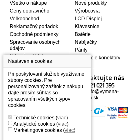
poškrábanie. Ďalej zvislé pruhy, nesvietiaci
Všetko o nákupe
Nové produkty
displej, preblikávanie alebo nerovnomerný
Ceny dopravného
Výrobcovia
jas.
Veľkoobchod
LCD Displej
Reklamačný poriadok
Klávesnice
LCD DISPLEJE NAJVYŠŠEJ
Obchodné podmienky
Batérie
KVALITY !
Spracovanie osobných
Nabíjačky
Skladom držíme len originálne displeje, ktoré
údajov
spĺňajú vysokú kvalitu triedy A+ bez chybných
Pánty
pixelov a to po celú dobu záruky.
Kde nás nájdete
Napájacie konektory
Nastavenie cookies
AKO ZISTÍTE AKÝ POTREBUJETE
DISPLEJ PRE SVOJ NOTEBOOK?
Pri poskytovaní služieb využívame
Kontaktujte nás
Váš účet
Displej je možné dohľadať podľa modelu
súbory cookies. Pre
notebooku, ktorý je uvedený na spodnej
+421 221 021 395
personalizovaný zážitok z nákupu
Váš účet
strane notebooku na štítku alebo pod
Mail: info@vymena-
dajte prosím súhlas so
Osobné informácie
batériou. Býva tiež znázornený na
displeja.sk
spracovaním všetkých typov
rámčeku alebo pri klávesnici. V prípade,
Adresy
cookies.
že máte displej demontovaný, dohľadáte
História objednávok
to vďaka modelovému označeniu z
Technické cookies
(
viac
)
displeja, ktoré sa nachádza na štítku pri
Analytické cookies
(
viac
)
EAN kóde.
Marketingové cookies
(
viac
)