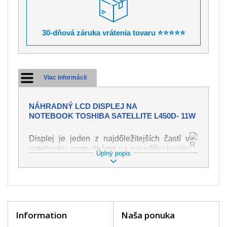
30-dňová záruka vrátenia tovaru ⭐⭐⭐⭐⭐
Viac informácii
NÁHRADNÝ LCD DISPLEJ NA
NOTEBOOK TOSHIBA SATELLITE L450D- 11W
Displej je jeden z najdôležitejších častí v
notebooku, preto dbáme na najvyššiu kvalitu
Úplný popis
tohto náhradného dielu. Slúži k
zobrazovaniu textu či obrazu v rôznej
podobe. Poškodenie je veľmi ľahké, preto je
dôležité s notebookom zaobchádzať s
najväčšou opatrnosťou. Medzi najčastejšie
poškodenie je možné zaradiť mechanické
Information
Naša ponuka
poškodenie napr. prasklinu alebo