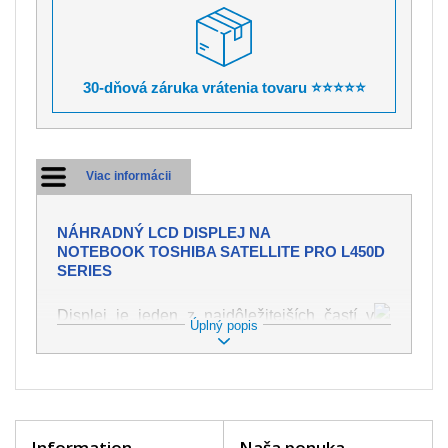
30-dňová záruka vrátenia tovaru ⭐⭐⭐⭐⭐
Viac informácii
NÁHRADNÝ LCD DISPLEJ NA
NOTEBOOK TOSHIBA SATELLITE PRO L450D
SERIES
Displej je jeden z najdôležitejších častí v
Úplný popis
notebooku, preto dbáme na najvyššiu kvalitu
tohto náhradného dielu. Slúži k
zobrazovaniu textu či obrazu v rôznej
podobe. Poškodenie je veľmi ľahké, preto je
dôležité s notebookom zaobchádzať s
najväčšou opatrnosťou. Medzi najčastejšie
Information
Naša ponuka