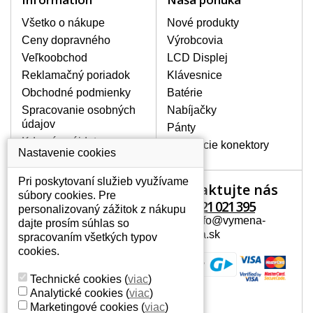
poškodenie je možné zaradiť mechanické
poškodenie napr. prasklinu alebo
Všetko o nákupe
Nové produkty
poškrábanie. Ďalej zvislé pruhy, nesvietiaci
Ceny dopravného
Výrobcovia
displej, preblikávanie alebo nerovnomerný
Veľkoobchod
LCD Displej
jas.
Reklamačný poriadok
Klávesnice
Obchodné podmienky
Batérie
LCD DISPLEJE NAJVYŠŠEJ
Spracovanie osobných
Nabíjačky
KVALITY !
údajov
Pánty
Skladom držíme len originálne displeje, ktoré
spĺňajú vysokú kvalitu triedy A+ bez chybných
Kde nás nájdete
Napájacie konektory
pixelov a to po celú dobu záruky.
Nastavenie cookies
AKO ZISTÍTE AKÝ POTREBUJETE
Pri poskytovaní služieb využívame
DISPLEJ PRE SVOJ NOTEBOOK?
Kontaktujte nás
Váš účet
súbory cookies. Pre
Displej je možné dohľadať podľa modelu
+421 221 021 395
personalizovaný zážitok z nákupu
Váš účet
notebooku, ktorý je uvedený na spodnej
Mail: info@vymena-
dajte prosím súhlas so
Osobné informácie
strane notebooku na štítku alebo pod
displeja.sk
spracovaním všetkých typov
batériou. Býva tiež znázornený na
Adresy
cookies.
rámčeku alebo pri klávesnici. V prípade,
História objednávok
že máte displej demontovaný, dohľadáte
Technické cookies
(
viac
)
to vďaka modelovému označeniu z
Analytické cookies
(
viac
)
displeja, ktoré sa nachádza na štítku pri
Marketingové cookies
(
viac
)