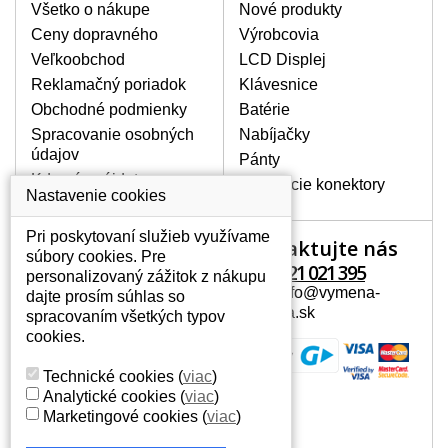
poškrábanie. Ďalej zvislé pruhy, nesvietiaci
Všetko o nákupe
Nové produkty
displej, preblikávanie alebo nerovnomerný
Ceny dopravného
Výrobcovia
jas.
Veľkoobchod
LCD Displej
Reklamačný poriadok
Klávesnice
LCD DISPLEJE NAJVYŠŠEJ
Obchodné podmienky
Batérie
KVALITY !
Spracovanie osobných
Nabíjačky
Skladom držíme len originálne displeje, ktoré
údajov
spĺňajú vysokú kvalitu triedy A+ bez chybných
Pánty
pixelov a to po celú dobu záruky.
Kde nás nájdete
Napájacie konektory
Nastavenie cookies
AKO ZISTÍTE AKÝ POTREBUJETE
DISPLEJ PRE SVOJ NOTEBOOK?
Pri poskytovaní služieb využívame
Kontaktujte nás
Váš účet
Displej je možné dohľadať podľa modelu
súbory cookies. Pre
notebooku, ktorý je uvedený na spodnej
+421 221 021 395
personalizovaný zážitok z nákupu
Váš účet
strane notebooku na štítku alebo pod
Mail: info@vymena-
dajte prosím súhlas so
Osobné informácie
batériou. Býva tiež znázornený na
displeja.sk
spracovaním všetkých typov
rámčeku alebo pri klávesnici. V prípade,
Adresy
cookies.
že máte displej demontovaný, dohľadáte
História objednávok
to vďaka modelovému označeniu z
Technické cookies
(
viac
)
displeja, ktoré sa nachádza na štítku pri
Analytické cookies
(
viac
)
EAN kóde.
Marketingové cookies
(
viac
)