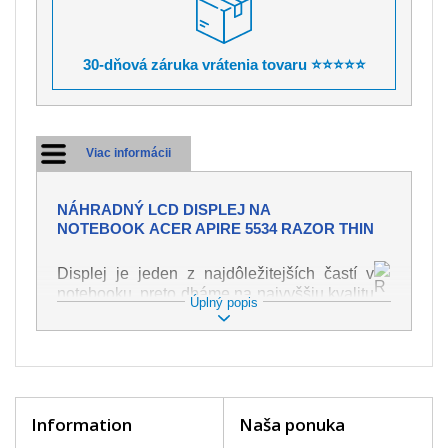
30-dňová záruka vrátenia tovaru ⭐⭐⭐⭐⭐
Viac informácii
NÁHRADNÝ LCD DISPLEJ NA
NOTEBOOK ACER APIRE 5534 RAZOR THIN
Displej je jeden z najdôležitejších častí v
notebooku, preto dbáme na najvyššiu kvalitu
Úplný popis
tohto náhradného dielu. Slúži k
zobrazovaniu textu či obrazu v rôznej
podobe. Poškodenie je veľmi ľahké, preto je
dôležité s notebookom zaobchádzať s
najväčšou opatrnosťou. Medzi najčastejšie
poškodenie je možné zaradiť mechanické
Information
Naša ponuka
poškodenie napr. prasklinu alebo