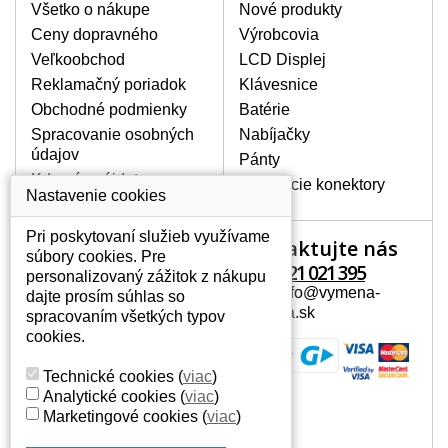
poškrábanie. Ďalej zvislé pruhy, nesvietiaci
Všetko o nákupe
Nové produkty
displej, preblikávanie alebo nerovnomerný
Ceny dopravného
Výrobcovia
jas.
Veľkoobchod
LCD Displej
Reklamačný poriadok
Klávesnice
LCD DISPLEJE NAJVYŠŠEJ
Obchodné podmienky
Batérie
KVALITY !
Spracovanie osobných
Nabíjačky
Skladom držíme len originálne displeje, ktoré
údajov
spĺňajú vysokú kvalitu triedy A+ bez chybných
Pánty
pixelov a to po celú dobu záruky.
Kde nás nájdete
Napájacie konektory
Nastavenie cookies
AKO ZISTÍTE AKÝ POTREBUJETE
DISPLEJ PRE SVOJ NOTEBOOK?
Pri poskytovaní služieb využívame
Kontaktujte nás
Váš účet
Displej je možné dohľadať podľa modelu
súbory cookies. Pre
notebooku, ktorý je uvedený na spodnej
+421 221 021 395
personalizovaný zážitok z nákupu
Váš účet
strane notebooku na štítku alebo pod
Mail: info@vymena-
dajte prosím súhlas so
Osobné informácie
batériou. Býva tiež znázornený na
displeja.sk
spracovaním všetkých typov
rámčeku alebo pri klávesnici. V prípade,
Adresy
cookies.
že máte displej demontovaný, dohľadáte
História objednávok
to vďaka modelovému označeniu z
Technické cookies
(
viac
)
displeja, ktoré sa nachádza na štítku pri
Analytické cookies
(
viac
)
EAN kóde.
Marketingové cookies
(
viac
)