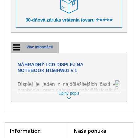
30-dňová záruka vrátenia tovaru ⭐⭐⭐⭐⭐
Viac informácii
NÁHRADNÝ LCD DISPLEJ NA
NOTEBOOK B156HW01 V.1
Displej je jeden z najdôležitejších častí v
notebooku, preto dbáme na najvyššiu kvalitu
Úplný popis
tohto náhradného dielu. Slúži k
zobrazovaniu textu či obrazu v rôznej
podobe. Poškodenie je veľmi ľahké, preto je
dôležité s notebookom zaobchádzať s
najväčšou opatrnosťou. Medzi najčastejšie
poškodenie je možné zaradiť mechanické
Information
Naša ponuka
poškodenie napr. prasklinu alebo