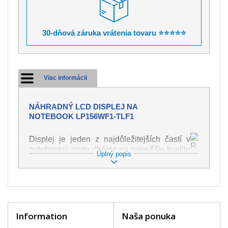
30-dňová záruka vrátenia tovaru ⭐⭐⭐⭐⭐
Viac informácii
NÁHRADNÝ LCD DISPLEJ NA
NOTEBOOK LP156WF1-TLF1
Displej je jeden z najdôležitejších častí v
notebooku, preto dbáme na najvyššiu kvalitu
Úplný popis
tohto náhradného dielu. Slúži k
zobrazovaniu textu či obrazu v rôznej
podobe. Poškodenie je veľmi ľahké, preto je
dôležité s notebookom zaobchádzať s
najväčšou opatrnosťou. Medzi najčastejšie
poškodenie je možné zaradiť mechanické
Information
Naša ponuka
poškodenie napr. prasklinu alebo