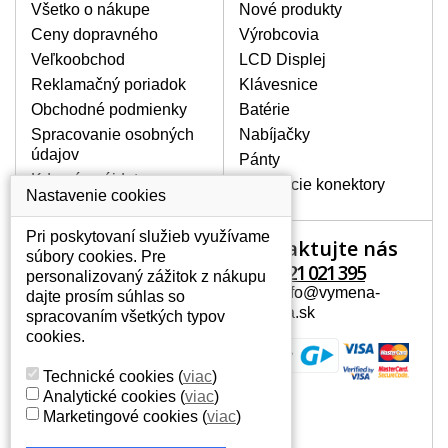
poškrábanie. Ďalej zvislé pruhy, nesvietiaci
Všetko o nákupe
Nové produkty
displej, preblikávanie alebo nerovnomerný
Ceny dopravného
Výrobcovia
jas.
Veľkoobchod
LCD Displej
Reklamačný poriadok
Klávesnice
LCD DISPLEJE NAJVYŠŠEJ
Obchodné podmienky
Batérie
KVALITY !
Spracovanie osobných
Nabíjačky
Skladom držíme len originálne displeje, ktoré
údajov
spĺňajú vysokú kvalitu triedy A+ bez chybných
Pánty
pixelov a to po celú dobu záruky.
Kde nás nájdete
Napájacie konektory
Nastavenie cookies
AKO ZISTÍTE AKÝ POTREBUJETE
DISPLEJ PRE SVOJ NOTEBOOK?
Pri poskytovaní služieb využívame
Kontaktujte nás
Váš účet
Displej je možné dohľadať podľa modelu
súbory cookies. Pre
notebooku, ktorý je uvedený na spodnej
+421 221 021 395
personalizovaný zážitok z nákupu
Váš účet
strane notebooku na štítku alebo pod
Mail: info@vymena-
dajte prosím súhlas so
Osobné informácie
batériou. Býva tiež znázornený na
displeja.sk
spracovaním všetkých typov
rámčeku alebo pri klávesnici. V prípade,
Adresy
cookies.
že máte displej demontovaný, dohľadáte
História objednávok
to vďaka modelovému označeniu z
Technické cookies
(
viac
)
displeja, ktoré sa nachádza na štítku pri
Analytické cookies
(
viac
)
EAN kóde.
Marketingové cookies
(
viac
)