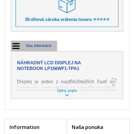
30-dňová záruka vrátenia tovaru ⭐⭐⭐⭐⭐
Viac informácii
NÁHRADNÝ LCD DISPLEJ NA
NOTEBOOK LP156WF1-TPA1
Displej je jeden z najdôležitejších častí v
notebooku, preto dbáme na najvyššiu kvalitu
Úplný popis
tohto náhradného dielu. Slúži k
zobrazovaniu textu či obrazu v rôznej
podobe. Poškodenie je veľmi ľahké, preto je
dôležité s notebookom zaobchádzať s
najväčšou opatrnosťou. Medzi najčastejšie
poškodenie je možné zaradiť mechanické
Information
Naša ponuka
poškodenie napr. prasklinu alebo