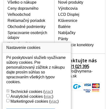
poškrábanie. Ďalej zvislé pruhy, nesvietiaci
Všetko o nákupe
Nové produkty
displej, preblikávanie alebo nerovnomerný
Ceny dopravného
Výrobcovia
jas.
Veľkoobchod
LCD Displej
Reklamačný poriadok
Klávesnice
LCD DISPLEJE NAJVYŠŠEJ
Obchodné podmienky
Batérie
KVALITY !
Spracovanie osobných
Nabíjačky
Skladom držíme len originálne displeje, ktoré
údajov
spĺňajú vysokú kvalitu triedy A+ bez chybných
Pánty
pixelov a to po celú dobu záruky.
Kde nás nájdete
Napájacie konektory
Nastavenie cookies
AKO ZISTÍTE AKÝ POTREBUJETE
DISPLEJ PRE SVOJ NOTEBOOK?
Pri poskytovaní služieb využívame
Kontaktujte nás
Váš účet
Displej je možné dohľadať podľa modelu
súbory cookies. Pre
notebooku, ktorý je uvedený na spodnej
+421 221 021 395
personalizovaný zážitok z nákupu
Váš účet
strane notebooku na štítku alebo pod
Mail: info@vymena-
dajte prosím súhlas so
Osobné informácie
batériou. Býva tiež znázornený na
displeja.sk
spracovaním všetkých typov
rámčeku alebo pri klávesnici. V prípade,
Adresy
cookies.
že máte displej demontovaný, dohľadáte
História objednávok
to vďaka modelovému označeniu z
Technické cookies
(
viac
)
displeja, ktoré sa nachádza na štítku pri
Analytické cookies
(
viac
)
EAN kóde.
Marketingové cookies
(
viac
)