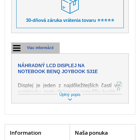
30-dňová záruka vrátenia tovaru ⭐⭐⭐⭐⭐
Viac informácii
NÁHRADNÝ LCD DISPLEJ NA
NOTEBOOK BENQ JOYBOOK S31E
Displej je jeden z najdôležitejších častí v
notebooku, preto dbáme na najvyššiu kvalitu
Úplný popis
tohto náhradného dielu. Slúži k
zobrazovaniu textu či obrazu v rôznej
podobe. Poškodenie je veľmi ľahké, preto je
dôležité s notebookom zaobchádzať s
najväčšou opatrnosťou. Medzi najčastejšie
poškodenie je možné zaradiť mechanické
Information
Naša ponuka
poškodenie napr. prasklinu alebo