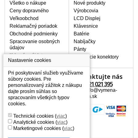
poškrábanie. Ďalej zvislé pruhy, nesvietiaci
Všetko o nákupe
Nové produkty
displej, preblikávanie alebo nerovnomerný
Ceny dopravného
Výrobcovia
jas.
Veľkoobchod
LCD Displej
Reklamačný poriadok
Klávesnice
LCD DISPLEJE NAJVYŠŠEJ
Obchodné podmienky
Batérie
KVALITY !
Spracovanie osobných
Nabíjačky
Skladom držíme len originálne displeje, ktoré
údajov
spĺňajú vysokú kvalitu triedy A+ bez chybných
Pánty
pixelov a to po celú dobu záruky.
Kde nás nájdete
Napájacie konektory
Nastavenie cookies
AKO ZISTÍTE AKÝ POTREBUJETE
DISPLEJ PRE SVOJ NOTEBOOK?
Pri poskytovaní služieb využívame
Kontaktujte nás
Váš účet
Displej je možné dohľadať podľa modelu
súbory cookies. Pre
notebooku, ktorý je uvedený na spodnej
+421 221 021 395
personalizovaný zážitok z nákupu
Váš účet
strane notebooku na štítku alebo pod
Mail: info@vymena-
dajte prosím súhlas so
Osobné informácie
batériou. Býva tiež znázornený na
displeja.sk
spracovaním všetkých typov
rámčeku alebo pri klávesnici. V prípade,
Adresy
cookies.
že máte displej demontovaný, dohľadáte
História objednávok
to vďaka modelovému označeniu z
Technické cookies
(
viac
)
displeja, ktoré sa nachádza na štítku pri
Analytické cookies
(
viac
)
EAN kóde.
Marketingové cookies
(
viac
)