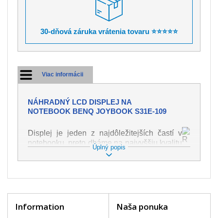
30-dňová záruka vrátenia tovaru ⭐⭐⭐⭐⭐
Viac informácii
NÁHRADNÝ LCD DISPLEJ NA
NOTEBOOK BENQ JOYBOOK S31E-109
Displej je jeden z najdôležitejších častí v
notebooku, preto dbáme na najvyššiu kvalitu
Úplný popis
tohto náhradného dielu. Slúži k
zobrazovaniu textu či obrazu v rôznej
podobe. Poškodenie je veľmi ľahké, preto je
dôležité s notebookom zaobchádzať s
najväčšou opatrnosťou. Medzi najčastejšie
poškodenie je možné zaradiť mechanické
Information
Naša ponuka
poškodenie napr. prasklinu alebo