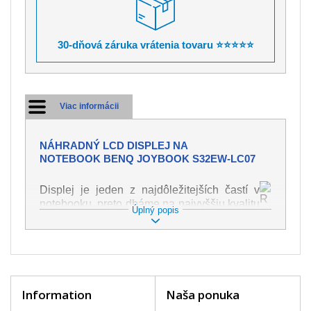
30-dňová záruka vrátenia tovaru ⭐⭐⭐⭐⭐
Viac informácii
NÁHRADNÝ LCD DISPLEJ NA
NOTEBOOK BENQ JOYBOOK S32EW-LC07
Displej je jeden z najdôležitejších častí v
notebooku, preto dbáme na najvyššiu kvalitu
Úplný popis
tohto náhradného dielu. Slúži k
zobrazovaniu textu či obrazu v rôznej
podobe. Poškodenie je veľmi ľahké, preto je
dôležité s notebookom zaobchádzať s
najväčšou opatrnosťou. Medzi najčastejšie
poškodenie je možné zaradiť mechanické
Information
Naša ponuka
poškodenie napr. prasklinu alebo