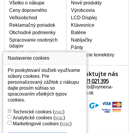
poškrábanie. Ďalej zvislé pruhy, nesvietiaci
Všetko o nákupe
Nové produkty
displej, preblikávanie alebo nerovnomerný
Ceny dopravného
Výrobcovia
jas.
Veľkoobchod
LCD Displej
Reklamačný poriadok
Klávesnice
LCD DISPLEJE NAJVYŠŠEJ
Obchodné podmienky
Batérie
KVALITY !
Spracovanie osobných
Nabíjačky
Skladom držíme len originálne displeje, ktoré
údajov
spĺňajú vysokú kvalitu triedy A+ bez chybných
Pánty
pixelov a to po celú dobu záruky.
Kde nás nájdete
Napájacie konektory
Nastavenie cookies
AKO ZISTÍTE AKÝ POTREBUJETE
DISPLEJ PRE SVOJ NOTEBOOK?
Pri poskytovaní služieb využívame
Kontaktujte nás
Váš účet
Displej je možné dohľadať podľa modelu
súbory cookies. Pre
notebooku, ktorý je uvedený na spodnej
+421 221 021 395
personalizovaný zážitok z nákupu
Váš účet
strane notebooku na štítku alebo pod
Mail: info@vymena-
dajte prosím súhlas so
Osobné informácie
batériou. Býva tiež znázornený na
displeja.sk
spracovaním všetkých typov
rámčeku alebo pri klávesnici. V prípade,
Adresy
cookies.
že máte displej demontovaný, dohľadáte
História objednávok
to vďaka modelovému označeniu z
Technické cookies
(
viac
)
displeja, ktoré sa nachádza na štítku pri
Analytické cookies
(
viac
)
EAN kóde.
Marketingové cookies
(
viac
)