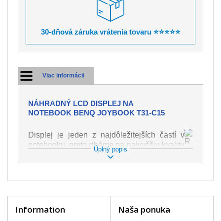
30-dňová záruka vrátenia tovaru ⭐⭐⭐⭐⭐
Viac informácii
NÁHRADNÝ LCD DISPLEJ NA
NOTEBOOK BENQ JOYBOOK T31-C15
Displej je jeden z najdôležitejších častí v
notebooku, preto dbáme na najvyššiu kvalitu
Úplný popis
tohto náhradného dielu. Slúži k
zobrazovaniu textu či obrazu v rôznej
podobe. Poškodenie je veľmi ľahké, preto je
dôležité s notebookom zaobchádzať s
najväčšou opatrnosťou. Medzi najčastejšie
poškodenie je možné zaradiť mechanické
Information
Naša ponuka
poškodenie napr. prasklinu alebo