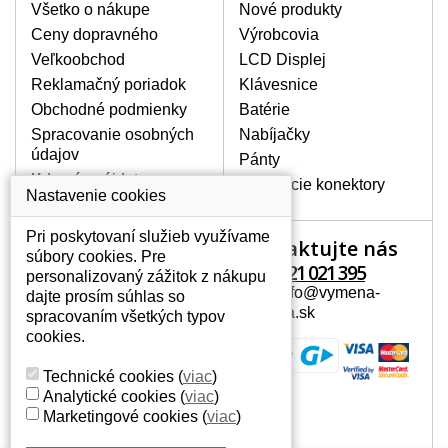
poškrábanie. Ďalej zvislé pruhy, nesvietiaci
Všetko o nákupe
Nové produkty
displej, preblikávanie alebo nerovnomerný
Ceny dopravného
Výrobcovia
jas.
Veľkoobchod
LCD Displej
Reklamačný poriadok
Klávesnice
LCD DISPLEJE NAJVYŠŠEJ
Obchodné podmienky
Batérie
KVALITY !
Spracovanie osobných
Nabíjačky
Skladom držíme len originálne displeje, ktoré
údajov
spĺňajú vysokú kvalitu triedy A+ bez chybných
Pánty
pixelov a to po celú dobu záruky.
Kde nás nájdete
Napájacie konektory
Nastavenie cookies
AKO ZISTÍTE AKÝ POTREBUJETE
DISPLEJ PRE SVOJ NOTEBOOK?
Pri poskytovaní služieb využívame
Kontaktujte nás
Váš účet
Displej je možné dohľadať podľa modelu
súbory cookies. Pre
notebooku, ktorý je uvedený na spodnej
+421 221 021 395
personalizovaný zážitok z nákupu
Váš účet
strane notebooku na štítku alebo pod
Mail: info@vymena-
dajte prosím súhlas so
Osobné informácie
batériou. Býva tiež znázornený na
displeja.sk
spracovaním všetkých typov
rámčeku alebo pri klávesnici. V prípade,
Adresy
cookies.
že máte displej demontovaný, dohľadáte
História objednávok
to vďaka modelovému označeniu z
Technické cookies
(
viac
)
displeja, ktoré sa nachádza na štítku pri
Analytické cookies
(
viac
)
EAN kóde.
Marketingové cookies
(
viac
)