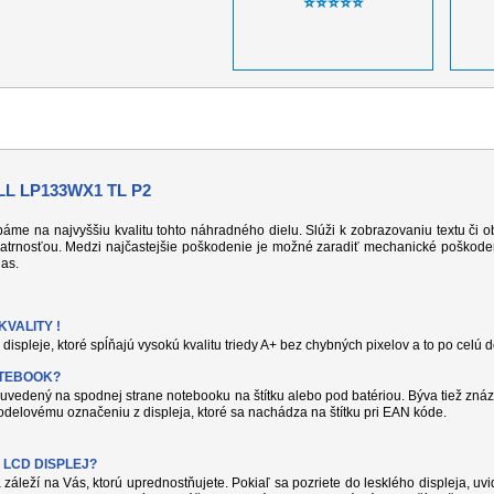
⭐⭐⭐⭐⭐
L LP133WX1 TL P2
 dbáme na najvyššiu kvalitu tohto náhradného dielu. Slúži k zobrazovaniu textu či
atrnosťou. Medzi najčastejšie poškodenie je možné zaradiť mechanické poškodeni
jas.
VALITY !
displeje, ktoré spĺňajú vysokú kvalitu triedy A+ bez chybných pixelov a to po celú 
OTEBOOK?
uvedený na spodnej strane notebooku na štítku alebo pod batériou. Býva tiež znáz
delovému označeniu z displeja, ktoré sa nachádza na štítku pri EAN kóde.
 LCD DISPLEJ?
 záleží na Vás, ktorú uprednostňujete. Pokiaľ sa pozriete do lesklého displeja, uvi