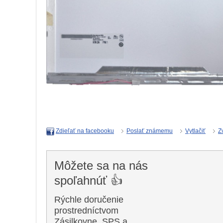
Poslať známemu
Vytlačiť
Z
Zdieľať na facebooku
Môžete sa na nás
spoľahnúť 👍
Rýchle doručenie
prostredníctvom
Zásilkovne, SPS a