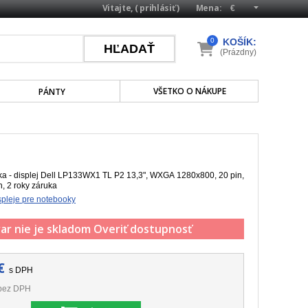
Vitajte, (
prihlásiť
)
Mena:
0
KOŠÍK:
(Prázdny)
VŠETKO O NÁKUPE
PÁNTY
a - displej Dell LP133WX1 TL P2 13,3", WXGA 1280x800, 20 pin,
h, 2 roky záruka
pleje pre notebooky
ar nie je skladom
Overiť dostupnosť
€
s DPH
bez DPH