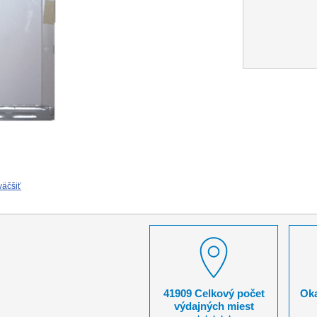
väčšiť
41909 Celkový počet
Oka
výdajných miest