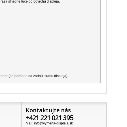
dráža slnečné lúče od povrchu displeja.
hore (pri pohľade na zadnú stranu displeja).
Kontaktujte nás
+421 221 021 395
Mail: info@vymena-displeja.sk