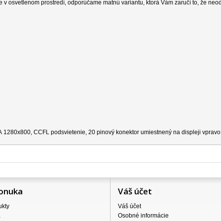
e v osvetlenom prostredí, odporúčame matnú variantu, ktorá Vám zaručí to, že neo
A
1280x800, CCFL podsvietenie, 20 pinový konektor umiestnený na displeji vpravo 
onuka
Váš účet
ukty
Váš účet
a
Osobné informácie