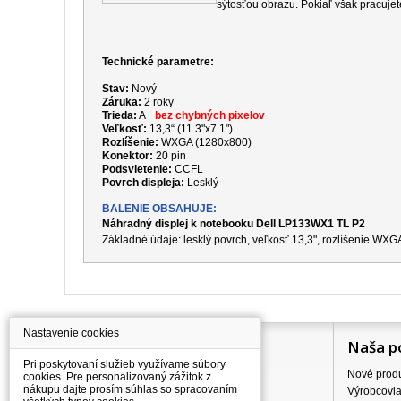
sýtosťou obrazu. Pokiaľ však pracujet
Technické parametre:
Stav:
Nový
Záruka:
2 roky
Trieda:
A+
bez chybných pixelov
Veľkosť:
13,3“ (11.3"x7.1")
Rozlíšenie:
WXGA (1280x800)
Konektor:
20 pin
Podsvietenie:
CCFL
Povrch displeja:
Lesklý
BALENIE OBSAHUJE:
Náhradný displej k notebooku Dell LP133WX1 TL P2
Základné údaje: lesklý povrch, veľkosť 13,3", rozlíšenie
WXG
Nastavenie cookies
Information
Naša p
Pri poskytovaní služieb využívame súbory
Všetko o nákupe
Nové prod
cookies. Pre personalizovaný zážitok z
nákupu dajte prosím súhlas so spracovaním
Ceny dopravného
Výrobcovi