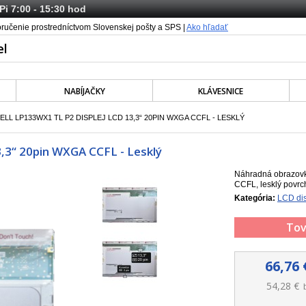
 Pi 7:00 - 15:30 hod
oručenie prostredníctvom Slovenskej pošty a SPS |
Ako hľadať
NABÍJAČKY
KLÁVESNICE
ELL LP133WX1 TL P2 DISPLEJ LCD 13,3“ 20PIN WXGA CCFL - LESKLÝ
3,3“ 20pin WXGA CCFL - Lesklý
Náhradná obrazovk
CCFL, lesklý povrc
Kategória:
LCD dis
Tov
66,76 
54,28 €