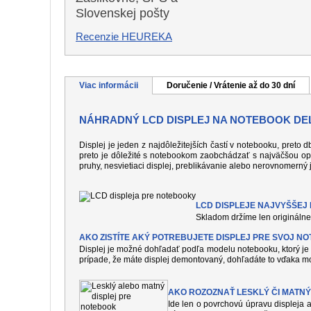
Slovenskej pošty
Recenzie HEUREKA
Viac informácii
Doručenie / Vrátenie až do 30 dní
NÁHRADNÝ LCD DISPLEJ NA NOTEBOOK DEL
Displej je jeden z najdôležitejších častí v notebooku, preto
preto je dôležité s notebookom zaobchádzať s najväčšou op
pruhy, nesvietiaci displej, preblikávanie alebo nerovnomerný 
LCD DISPLEJE NAJVYŠŠEJ K
Skladom držíme len originálne 
AKO ZISTÍTE AKÝ POTREBUJETE DISPLEJ PRE SVOJ N
Displej je možné dohľadať podľa modelu notebooku, ktorý je 
prípade, že máte displej demontovaný, dohľadáte to vďaka mo
AKO ROZOZNAŤ LESKLÝ ČI MATNÝ
Ide len o povrchovú úpravu displeja a