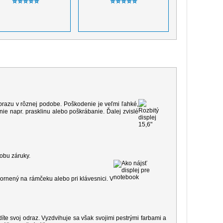
⭐⭐⭐⭐⭐
⭐⭐⭐⭐⭐
 obrazu v rôznej podobe. Poškodenie je veľmi ľahké,
e napr. prasklinu alebo poškrábanie. Ďalej zvislé
dobu záruky.
ornený na rámčeku alebo pri klávesnici. V
díte svoj odraz. Vyzdvihuje sa však svojimi pestrými farbami a