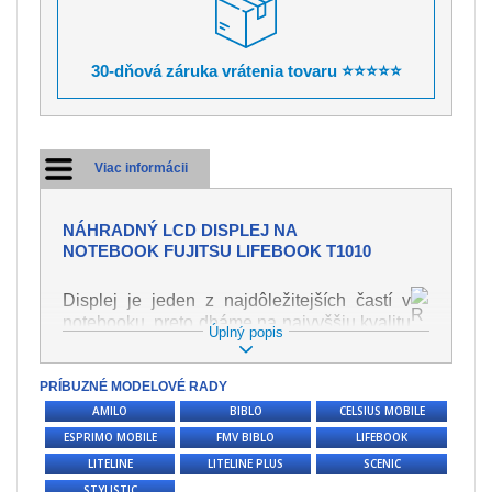
30-dňová záruka vrátenia tovaru ⭐⭐⭐⭐⭐
Viac informácii
NÁHRADNÝ LCD DISPLEJ NA
NOTEBOOK FUJITSU LIFEBOOK T1010
Displej je jeden z najdôležitejších častí v
notebooku, preto dbáme na najvyššiu kvalitu
Úplný popis
tohto náhradného dielu. Slúži k
zobrazovaniu textu či obrazu v rôznej
PRÍBUZNÉ MODELOVÉ RADY
podobe. Poškodenie je veľmi ľahké, preto je
dôležité s notebookom zaobchádzať s
AMILO
BIBLO
CELSIUS MOBILE
najväčšou opatrnosťou. Medzi najčastejšie
ESPRIMO MOBILE
FMV BIBLO
LIFEBOOK
poškodenie je možné zaradiť mechanické
LITELINE
LITELINE PLUS
SCENIC
poškodenie napr. prasklinu alebo
STYLISTIC