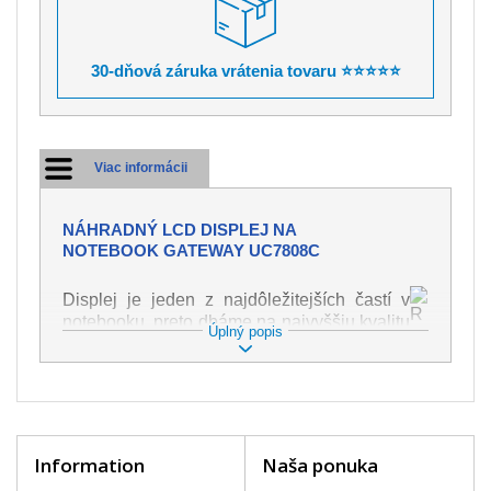
30-dňová záruka vrátenia tovaru ⭐⭐⭐⭐⭐
Viac informácii
NÁHRADNÝ LCD DISPLEJ NA
NOTEBOOK GATEWAY UC7808C
Displej je jeden z najdôležitejších častí v
notebooku, preto dbáme na najvyššiu kvalitu
Úplný popis
tohto náhradného dielu. Slúži k
zobrazovaniu textu či obrazu v rôznej
podobe. Poškodenie je veľmi ľahké, preto je
dôležité s notebookom zaobchádzať s
najväčšou opatrnosťou. Medzi najčastejšie
poškodenie je možné zaradiť mechanické
Information
Naša ponuka
poškodenie napr. prasklinu alebo