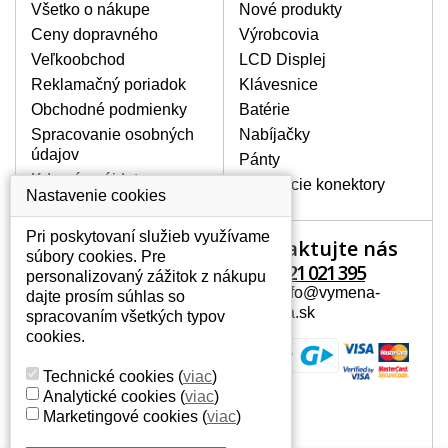
poškrábanie. Ďalej zvislé pruhy, nesvietiaci
Všetko o nákupe
Nové produkty
displej, preblikávanie alebo nerovnomerný
Ceny dopravného
Výrobcovia
jas.
Veľkoobchod
LCD Displej
Reklamačný poriadok
Klávesnice
LCD DISPLEJE NAJVYŠŠEJ
Obchodné podmienky
Batérie
KVALITY !
Spracovanie osobných
Nabíjačky
Skladom držíme len originálne displeje, ktoré
údajov
spĺňajú vysokú kvalitu triedy A+ bez chybných
Pánty
pixelov a to po celú dobu záruky.
Kde nás nájdete
Napájacie konektory
Nastavenie cookies
AKO ZISTÍTE AKÝ POTREBUJETE
DISPLEJ PRE SVOJ NOTEBOOK?
Pri poskytovaní služieb využívame
Kontaktujte nás
Váš účet
Displej je možné dohľadať podľa modelu
súbory cookies. Pre
notebooku, ktorý je uvedený na spodnej
+421 221 021 395
personalizovaný zážitok z nákupu
Váš účet
strane notebooku na štítku alebo pod
Mail: info@vymena-
dajte prosím súhlas so
Osobné informácie
batériou. Býva tiež znázornený na
displeja.sk
spracovaním všetkých typov
rámčeku alebo pri klávesnici. V prípade,
Adresy
cookies.
že máte displej demontovaný, dohľadáte
História objednávok
to vďaka modelovému označeniu z
Technické cookies
(
viac
)
displeja, ktoré sa nachádza na štítku pri
Analytické cookies
(
viac
)
EAN kóde.
Marketingové cookies
(
viac
)