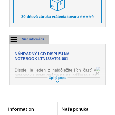
30-dňová záruka vrátenia tovaru ⭐⭐⭐⭐⭐
Viac informácii
NÁHRADNÝ LCD DISPLEJ NA
NOTEBOOK LTN133AT01-001
Displej je jeden z najdôležitejších častí v
notebooku, preto dbáme na najvyššiu kvalitu
Úplný popis
tohto náhradného dielu. Slúži k
zobrazovaniu textu či obrazu v rôznej
podobe. Poškodenie je veľmi ľahké, preto je
dôležité s notebookom zaobchádzať s
najväčšou opatrnosťou. Medzi najčastejšie
poškodenie je možné zaradiť mechanické
Information
Naša ponuka
poškodenie napr. prasklinu alebo