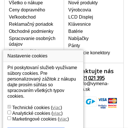
poškrábanie. Ďalej zvislé pruhy, nesvietiaci
Všetko o nákupe
Nové produkty
displej, preblikávanie alebo nerovnomerný
Ceny dopravného
Výrobcovia
jas.
Veľkoobchod
LCD Displej
Reklamačný poriadok
Klávesnice
LCD DISPLEJE NAJVYŠŠEJ
Obchodné podmienky
Batérie
KVALITY !
Spracovanie osobných
Nabíjačky
Skladom držíme len originálne displeje, ktoré
údajov
spĺňajú vysokú kvalitu triedy A+ bez chybných
Pánty
pixelov a to po celú dobu záruky.
Kde nás nájdete
Napájacie konektory
Nastavenie cookies
AKO ZISTÍTE AKÝ POTREBUJETE
DISPLEJ PRE SVOJ NOTEBOOK?
Pri poskytovaní služieb využívame
Kontaktujte nás
Váš účet
Displej je možné dohľadať podľa modelu
súbory cookies. Pre
notebooku, ktorý je uvedený na spodnej
+421 221 021 395
personalizovaný zážitok z nákupu
Váš účet
strane notebooku na štítku alebo pod
Mail: info@vymena-
dajte prosím súhlas so
Osobné informácie
batériou. Býva tiež znázornený na
displeja.sk
spracovaním všetkých typov
rámčeku alebo pri klávesnici. V prípade,
Adresy
cookies.
že máte displej demontovaný, dohľadáte
História objednávok
to vďaka modelovému označeniu z
Technické cookies
(
viac
)
displeja, ktoré sa nachádza na štítku pri
Analytické cookies
(
viac
)
EAN kóde.
Marketingové cookies
(
viac
)