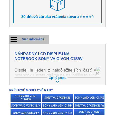
30-dňová záruka vrátenia tovaru ⭐⭐⭐⭐⭐
Viac informácii
NÁHRADNÝ LCD DISPLEJ NA
NOTEBOOK SONY VAIO VGN-C1S/W
Displej je jeden z najdôležitejších častí v
notebooku, preto dbáme na najvyššiu kvalitu
Úplný popis
tohto náhradného dielu. Slúži k
zobrazovaniu textu či obrazu v rôznej
PRÍBUZNÉ MODELOVÉ RADY
podobe. Poškodenie je veľmi ľahké, preto je
dôležité s notebookom zaobchádzať s
SONY VAIO VGN-
SONY VAIO VGN-C1S
SONY VAIO VGN-C1S/G
C190PW
najväčšou opatrnosťou. Medzi najčastejšie
SONY VAIO VGN-C1S/H
SONY VAIO VGN-C1S/P
SONY VAIO VGN-C1S/W
poškodenie je možné zaradiť mechanické
poškodenie napr. prasklinu alebo
SONY VAIO VGN-
SONY VAIO VGN-C1Z
SONY VAIO VGN-C1Z/B