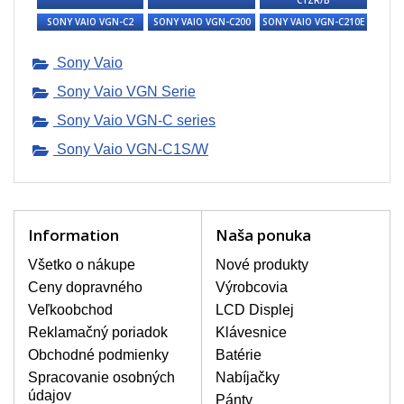
C1ZR/B
poškrábanie. Ďalej zvislé pruhy, nesvietiaci
SONY VAIO VGN-C2
displej, preblikávanie alebo nerovnomerný
SONY VAIO VGN-C200
SONY VAIO VGN-C210E
jas.
Sony Vaio
Sony Vaio VGN Serie
LCD DISPLEJE NAJVYŠŠEJ
KVALITY !
Sony Vaio VGN-C series
Skladom držíme len originálne displeje, ktoré
spĺňajú vysokú kvalitu triedy A+ bez chybných
Sony Vaio VGN-C1S/W
pixelov a to po celú dobu záruky.
AKO ZISTÍTE AKÝ POTREBUJETE
DISPLEJ PRE SVOJ NOTEBOOK?
Displej je možné dohľadať podľa modelu
Information
Naša ponuka
notebooku, ktorý je uvedený na spodnej
strane notebooku na štítku alebo pod
Všetko o nákupe
Nové produkty
batériou. Býva tiež znázornený na
Ceny dopravného
Výrobcovia
rámčeku alebo pri klávesnici. V prípade,
Veľkoobchod
LCD Displej
že máte displej demontovaný, dohľadáte
to vďaka modelovému označeniu z
Reklamačný poriadok
Klávesnice
displeja, ktoré sa nachádza na štítku pri
Obchodné podmienky
Batérie
EAN kóde.
Spracovanie osobných
Nabíjačky
údajov
Pánty