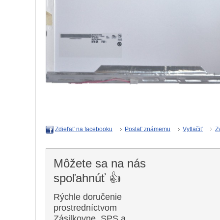
Poslať známemu
Vytlačiť
Z
Zdieľať na facebooku
Môžete sa na nás
spoľahnúť 👍
Rýchle doručenie
prostredníctvom
Zásilkovne, SPS a