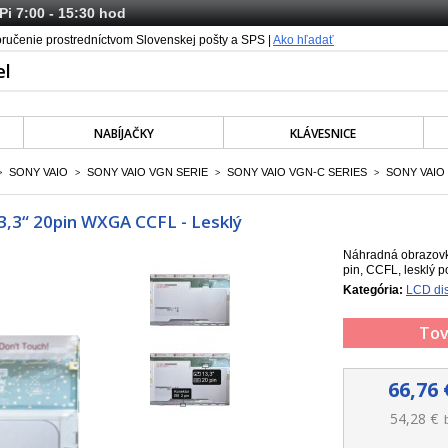
 Pi 7:00 - 15:30 hod
oručenie prostredníctvom Slovenskej pošty a SPS |
Ako hľadať
NABÍJAČKY
KLÁVESNICE
SONY VAIO
SONY VAIO VGN SERIE
SONY VAIO VGN-C SERIES
SONY VAIO
>
>
>
>
3,3“ 20pin WXGA CCFL - Lesklý
Náhradná obrazovk
pin, CCFL, lesklý p
Kategória:
LCD dis
Tov
66,76 
54,28 €