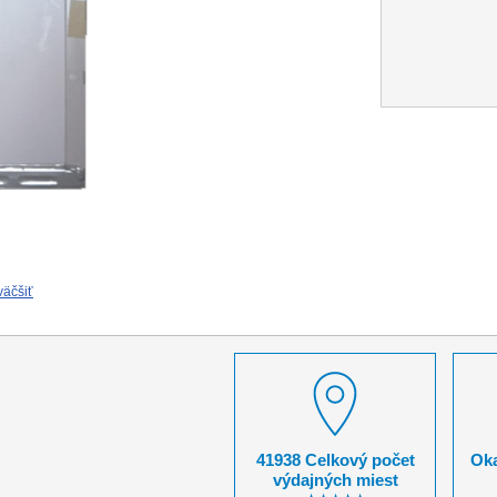
väčšiť
41938 Celkový počet
Oka
výdajných miest