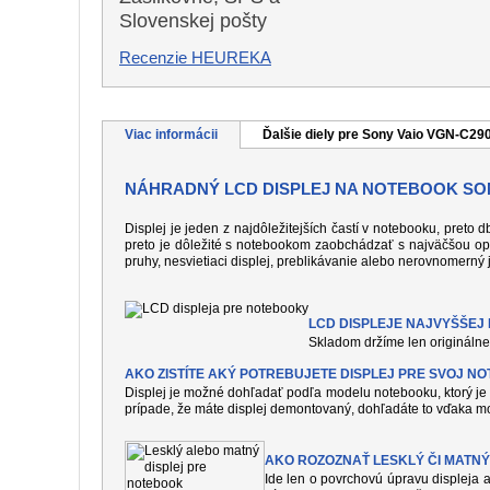
Slovenskej pošty
Recenzie HEUREKA
Viac informácii
Ďalšie diely pre Sony Vaio VGN-C29
NÁHRADNÝ LCD DISPLEJ NA NOTEBOOK SO
Displej je jeden z najdôležitejších častí v notebooku, preto
preto je dôležité s notebookom zaobchádzať s najväčšou op
pruhy, nesvietiaci displej, preblikávanie alebo nerovnomerný 
LCD DISPLEJE NAJVYŠŠEJ K
Skladom držíme len originálne 
AKO ZISTÍTE AKÝ POTREBUJETE DISPLEJ PRE SVOJ N
Displej je možné dohľadať podľa modelu notebooku, ktorý je 
prípade, že máte displej demontovaný, dohľadáte to vďaka mo
AKO ROZOZNAŤ LESKLÝ ČI MATNÝ
Ide len o povrchovú úpravu displeja a