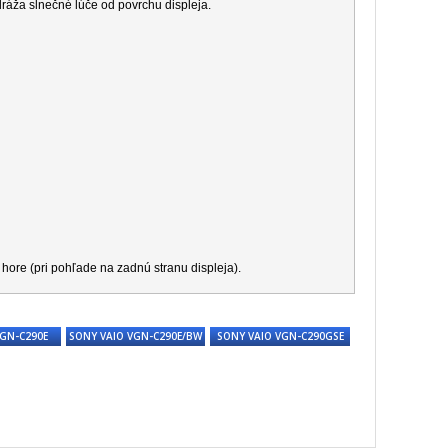
dráža slnečné lúče od povrchu displeja.
hore (pri pohľade na zadnú stranu displeja).
VGN-C290E
SONY VAIO VGN-C290E/BW
SONY VAIO VGN-C290GSE