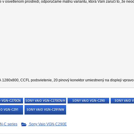
e v osvetlenom prostredí, odporúčame matnú variantu, ktorá Vám zaručí to, že neo
A
1280x800, CCFL podsvietenie, 20 pinový konektor umiestnený na displeji vpravo 
O VGN-C270CN
SONY VAIO VGN-C270CN/H
SONY VAIO VGN-C290
SONY VAIO 
IO VGN-C291
SONY VAIO VGN-C291NW
N-C series
Sony Vaio VGN-C290E