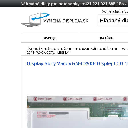
Náhradné diely pre notebooky:
+421 221 021 395
/ Po -
Rýchle a lacné d
DISPLEJE
BATÉRIE
ÚVODNÁ STRÁNKA
RÝCHLE HĽADANIE NÁHRADNÝCH DIELOV
>
20PIN WXGA CCFL - LESKLÝ
Display Sony Vaio VGN-C290E Displej LCD 1