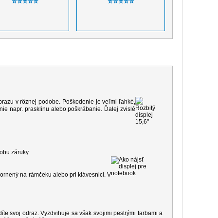
⭐⭐⭐⭐⭐
⭐⭐⭐⭐⭐
 obrazu v rôznej podobe. Poškodenie je veľmi ľahké,
e napr. prasklinu alebo poškrábanie. Ďalej zvislé
dobu záruky.
ornený na rámčeku alebo pri klávesnici. V
díte svoj odraz. Vyzdvihuje sa však svojimi pestrými farbami a