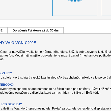
⭐⭐⭐⭐⭐
0E
Doručenie / Vrátenie až do 30 dní
NY VAIO VGN-C290E
 dbáme na najvyššiu kvalitu tohto náhradného dielu. Slúži k zobrazovaniu textu či
atrnosťou. Medzi najčastejšie poškodenie je možné zaradiť mechanické poškodeni
jas.
VALITY !
displeje, ktoré spĺňajú vysokú kvalitu triedy A+ bez chybných pixelov a to po celú 
OTEBOOK?
uvedený na spodnej strane notebooku na štítku alebo pod batériou. Býva tiež znáz
delovému označeniu z displeja, ktoré sa nachádza na štítku pri EAN kóde.
 LCD DISPLEJ?
 záleží na Vás, ktorú uprednostňujete. Pokiaľ sa pozriete do lesklého displeja, uvi