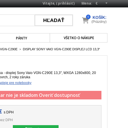
Vitajte, (
prihlásiť
)
Mena:
0
KOŠÍK:
(Prázdny)
VŠETKO O NÁKUPE
PÁNTY
 VGN-C290E
DISPLAY SONY VAIO VGN-C290E DISPLEJ LCD 13,3“
>
a - displej Sony Vaio VGN-C290E 13,3", WXGA 1280x800, 20
ovrch, 2 roky záruka
pleje pre notebooky
ar nie je skladom
Overiť dostupnosť
€
s DPH
bez DPH