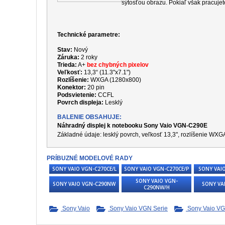
sýtosťou obrazu. Pokiaľ však pracujet
Technické parametre:
Stav:
Nový
Záruka:
2 roky
Trieda:
A+
bez chybných pixelov
Veľkosť:
13,3“ (11.3"x7.1")
Rozlíšenie:
WXGA (1280x800)
Konektor:
20 pin
Podsvietenie:
CCFL
Povrch displeja:
Lesklý
BALENIE OBSAHUJE:
Náhradný displej k notebooku Sony Vaio VGN-C290E
Základné údaje: lesklý povrch, veľkosť 13,3", rozlíšenie
WXG
PRÍBUZNÉ MODELOVÉ RADY
SONY VAIO VGN-C270CE/L
SONY VAIO VGN-C270CE/P
SONY VAI
SONY VAIO VGN-
SONY VAIO VGN-C290NW
SONY VA
C290NW/H
Sony Vaio
Sony Vaio VGN Serie
Sony Vaio VG