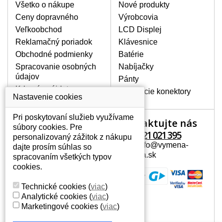
poškrábanie. Ďalej zvislé pruhy, nesvietiaci
Všetko o nákupe
Nové produkty
displej, preblikávanie alebo nerovnomerný
Ceny dopravného
Výrobcovia
jas.
Veľkoobchod
LCD Displej
Reklamačný poriadok
Klávesnice
LCD DISPLEJE NAJVYŠŠEJ
Obchodné podmienky
Batérie
KVALITY !
Spracovanie osobných
Nabíjačky
Skladom držíme len originálne displeje, ktoré
údajov
spĺňajú vysokú kvalitu triedy A+ bez chybných
Pánty
pixelov a to po celú dobu záruky.
Kde nás nájdete
Napájacie konektory
Nastavenie cookies
AKO ZISTÍTE AKÝ POTREBUJETE
DISPLEJ PRE SVOJ NOTEBOOK?
Pri poskytovaní služieb využívame
Kontaktujte nás
Váš účet
Displej je možné dohľadať podľa modelu
súbory cookies. Pre
notebooku, ktorý je uvedený na spodnej
+421 221 021 395
personalizovaný zážitok z nákupu
Váš účet
strane notebooku na štítku alebo pod
Mail: info@vymena-
dajte prosím súhlas so
Osobné informácie
batériou. Býva tiež znázornený na
displeja.sk
spracovaním všetkých typov
rámčeku alebo pri klávesnici. V prípade,
Adresy
cookies.
že máte displej demontovaný, dohľadáte
História objednávok
to vďaka modelovému označeniu z
Technické cookies
(
viac
)
displeja, ktoré sa nachádza na štítku pri
Analytické cookies
(
viac
)
EAN kóde.
Marketingové cookies
(
viac
)