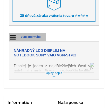
30-dňová záruka vrátenia tovaru ⭐⭐⭐⭐⭐
Viac informácii
NÁHRADNÝ LCD DISPLEJ NA
NOTEBOOK SONY VAIO VGN-S1702
Displej je jeden z najdôležitejších častí v
notebooku, preto dbáme na najvyššiu kvalitu
Úplný popis
tohto náhradného dielu. Slúži k
zobrazovaniu textu či obrazu v rôznej
podobe. Poškodenie je veľmi ľahké, preto je
dôležité s notebookom zaobchádzať s
najväčšou opatrnosťou. Medzi najčastejšie
poškodenie je možné zaradiť mechanické
Information
Naša ponuka
poškodenie napr. prasklinu alebo